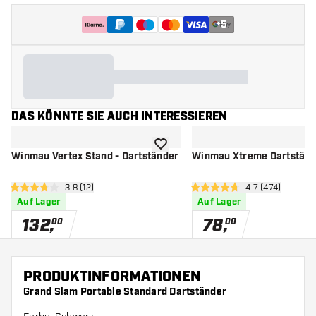
+
5
DAS KÖNNTE SIE AUCH INTERESSIEREN
Zur Wunschliste hinzufügen
Winmau Vertex Stand - Dartständer
Winmau Xtreme Dartständ
Bewertungsbereich öffnen
3.8 (12)
Bewertungsbere
4.7 (474)
3.8 Bewertungssterne
4.7 Bewertungssterne
Auf Lager
Auf Lager
132
,
78
,
00
00
PRODUKTINFORMATIONEN
Grand Slam Portable Standard Dartständer