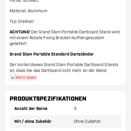
Farbe: Schwarz
Material: Aluminium
Typ: Dreibein
ACHTUNG!
Der Grand Slam Portable Dartboard Stand wird
mit einem Rotate Fixing Bracket-Aufhängesystem
geliefert!
Grand Slam Portable Standard Dartständer
Der Vorteil dieses Grand Slam Portable Dartboard Stands
ist, dass Sie das Dartboard nicht mehr an der Wand
befestigen müssen, sodass Sie an allen Orten darten
Mehr lesen
können.
Dieser Grand Slam Portable Dartboard Stand ist mit
PRODUKTSPEZIFIKATIONEN
Gummistopfen ausgestattet, sodass er auch für glatte
Oberflächen geeignet ist.
Anzahl der Beine
3
Das Dartboard wird in Kombination mit dem drehbaren
Aufhängesystem montiert und kann daher leicht vom
Mit / ohne Zubehör
Ohne Zubehör
Dartboard-Reiseständer abgekoppelt werden.