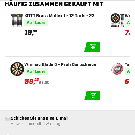
HÄUFIG ZUSAMMEN GEKAUFT MIT
KOTO Brass Multiset - 12 Darts - 23 Gr
Winm
amm - Dartpfeile
OTO S
Auf Lager
Auf
19
,
72
95
IN DEN WARENKOR
Winmau Blade 6 - Profi Dartscheibe
Targ
ng
Auf Lager
Auf
59
,
67
,
95
68,00
IN DEN WARENKOR
Schicken Sie uns eine E-mail
Antwort innerhalb 1 Werktag