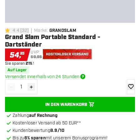
4.4
[
32
]
Marke
:
GRANDSLAM
4.4 Bewertungssterne
Grand Slam Portable Standard -
Dartständer
UVP:
54
,
95
69,95
Sie sparen
21%
!
Kostenloser Versand
Auf Lager
Versendet innerhalb von 24 Stunden
-
+
Menge verringern
Menge erhöhen
Zur Wu
IN DEN WARENKORB
Zahlung
auf Rechnung
Kostenloser Versand ab 50 EUR**
Kundenbewertung
8.9/10
Bis zu
6% sparen
mit unserem Bonusprogramm!