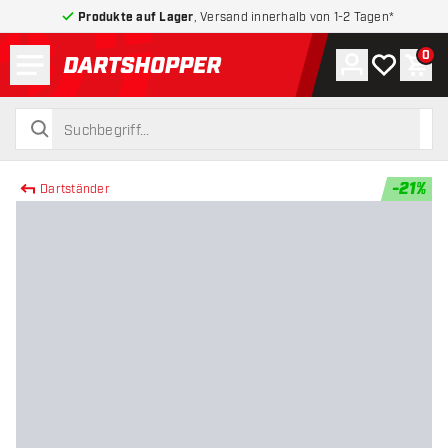
Produkte auf Lager
, Versand innerhalb von 1-2 Tagen*
Menü
0
Konto
Meine Wuns
War
zurück zur Startseite
suchen
suchen
-
21
%
Dartständer