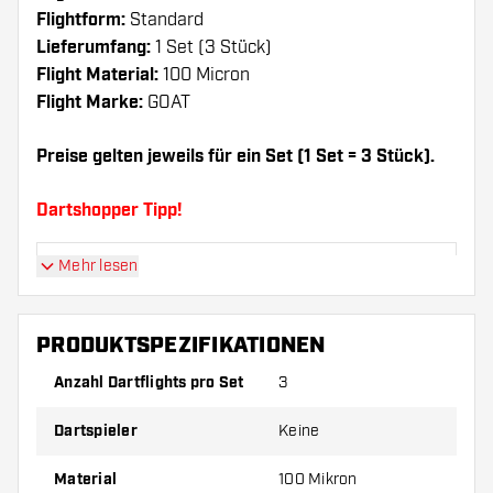
Flightform:
Standard
Lieferumfang:
1 Set (3 Stück)
Flight Material:
100 Micron
Flight Marke:
GOAT
Preise gelten jeweils für ein Set (1 Set = 3 Stück).
Dartshopper Tipp!
Mehr lesen
Sorgen Sie für genügend Ersatz Flights und
Shafts. Diese können sich durch Gebrauch
abnutzen oder brechen.
PRODUKTSPEZIFIKATIONEN
Anzahl Dartflights pro Set
3
Probieren Sie eine andere Form, ein anderes
Material oder eine andere Dicke der Flights aus,
Dartspieler
Keine
um herauszufinden, welche Variante am besten
zu Ihnen passt!
Material
100 Mikron