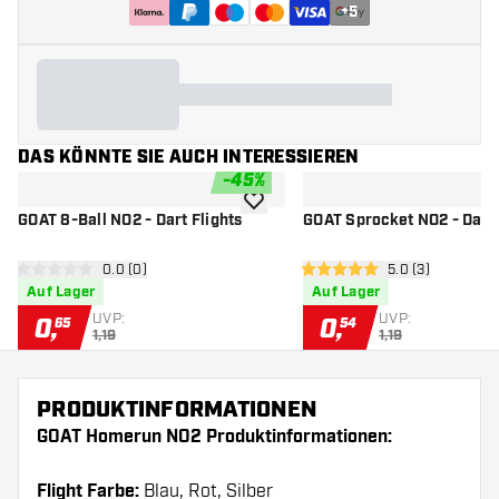
+
5
DAS KÖNNTE SIE AUCH INTERESSIEREN
-
45
%
Zur Wunschliste hinzufügen
GOAT 8-Ball NO2 - Dart Flights
GOAT Sprocket NO2 - Dart 
Bewertungsbereich öffnen
0.0 (0)
Bewertungsbere
5.0 (3)
0 Bewertungssterne
5 Bewertungssterne
Auf Lager
Auf Lager
UVP:
UVP:
0
,
0
,
65
54
1,19
1,19
PRODUKTINFORMATIONEN
GOAT Homerun NO2 Produktinformationen:
Flight Farbe:
Blau, Rot, Silber