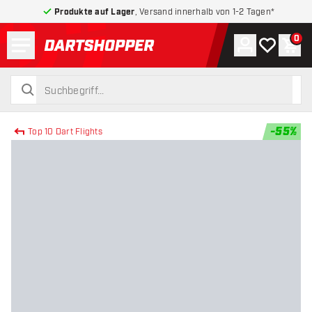
Produkte auf Lager
, Versand innerhalb von 1-2 Tagen*
Menü
0
Konto
Meine Wuns
War
zurück zur Startseite
suchen
suchen
-
55
%
Top 10 Dart Flights