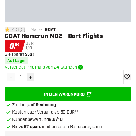
4.3
[
3
]
Marke
:
GOAT
4.3 Bewertungssterne
GOAT Homerun NO2 - Dart Flights
UVP:
0
,
54
1,19
Sie sparen
55%
!
Auf Lager
Versendet innerhalb von 24 Stunden
-
+
Menge verringern
Menge erhöhen
Zur Wu
IN DEN WARENKORB
Zahlung
auf Rechnung
Kostenloser Versand ab 50 EUR**
Kundenbewertung
8.9/10
Bis zu
6% sparen
mit unserem Bonusprogramm!