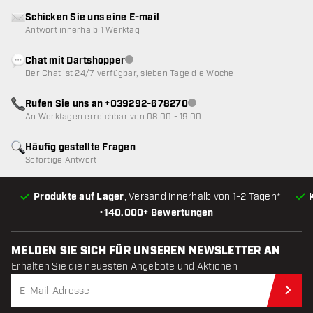
Schicken Sie uns eine E-mail
Antwort innerhalb 1 Werktag
Chat mit Dartshopper
Kundenservice nicht verfügbar
Der Chat ist 24/7 verfügbar, sieben Tage die Woche
Rufen Sie uns an +039292-678270
Kundenservice nicht verfügba
An Werktagen erreichbar von 08:00 - 19:00
Häufig gestellte Fragen
Sofortige Antwort
Produkte auf Lager
, Versand innerhalb von 1-2 Tagen*
•
140.000+ Bewertungen
MELDEN SIE SICH FÜR UNSEREN NEWSLETTER AN
Erhalten Sie die neuesten Angebote und Aktionen
Jet