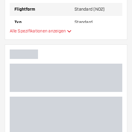
Flightform
Standard (NO2)
Typ
Standard
Alle Spezifikationen anzeigen
Flexibilität
Zusätzliche Farben
Hauptfarbe