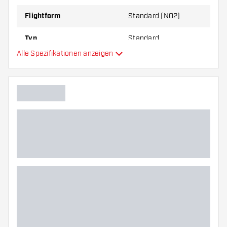
Flightform
Standard (NO2)
Typ
Standard
Alle Spezifikationen anzeigen
Flexibilität
Zusätzliche Farben
Hauptfarbe