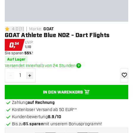
4.0
[
1
]
Marke
:
GOAT
4 Bewertungssterne
GOAT Athlete Blue NO2 - Dart Flights
UVP:
0
,
54
1,19
Sie sparen
55%
!
Auf Lager
Versendet innerhalb von 24 Stunden
-
+
Menge verringern
Menge erhöhen
Zur Wu
IN DEN WARENKORB
Zahlung
auf Rechnung
Kostenloser Versand ab 50 EUR**
Kundenbewertung
8.9/10
Bis zu
6% sparen
mit unserem Bonusprogramm!