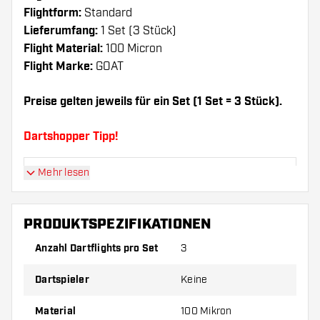
Flightform:
Standard
Lieferumfang:
1 Set (3 Stück)
Flight Material:
100 Micron
Flight Marke:
GOAT
Preise gelten jeweils für ein Set (1 Set = 3 Stück).
Dartshopper Tipp!
Mehr lesen
Sorgen Sie für genügend Ersatz Flights und
Shafts. Diese können sich durch Gebrauch
abnutzen oder brechen.
PRODUKTSPEZIFIKATIONEN
Anzahl Dartflights pro Set
3
Probieren Sie eine andere Form, ein anderes
Material oder eine andere Dicke der Flights aus,
Dartspieler
Keine
um herauszufinden, welche Variante am besten
zu Ihnen passt!
Material
100 Mikron