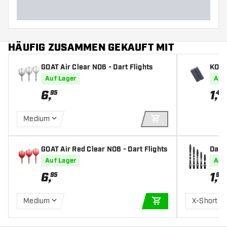
HÄUFIG ZUSAMMEN GEKAUFT MIT
GOAT Air Clear NO6 - Dart Flights
KOTO
Auf Lager
Auf
6
,
1
,
95
45
Medium
IN DEN WARENKOR
GOAT Air Red Clear NO6 - Dart Flights
Dart
lack 
Auf Lager
Auf
6
,
1
,
95
90
Medium
X-Short
IN DEN WARENKOR