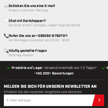
Schicken Sie uns eine E-mail
Antwort innerhalb 1 Werktag
Chat mit Dartshopper
Kundenservice nicht verfügbar
Der Chat ist 24/7 verfügbar, sieben Tage die Woche
Rufen Sie uns an +039292-678270
Kundenservice nicht verfügba
An Werktagen erreichbar von 08:00 - 19:00
Häufig gestellte Fragen
Sofortige Antwort
Produkte auf Lager
, Versand innerhalb von 1-2 Tagen*
•
140.000+ Bewertungen
MELDEN SIE SICH FÜR UNSEREN NEWSLETTER AN
Erhalten Sie die neuesten Angebote und Aktionen
Jet