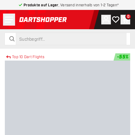
Produkte auf Lager
, Versand innerhalb von 1-2 Tagen*
Menü
0
Konto
Meine Wuns
War
zurück zur Startseite
suchen
suchen
-
55
%
Top 10 Dart Flights