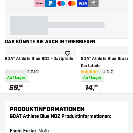
+
5
DAS KÖNNTE SIE AUCH INTERESSIEREN
Zur Wunschliste hinzufügen
GOAT Athlete Blue 90% - Dartpfeile
GOAT Athlete Blue Brass -
Dartpfeile
Bewertungsbereich öffnen
0.0 (0)
Bewertungsberei
4.3 (7)
0 Bewertungssterne
4.3 Bewertungssterne
Auf Lager
Auf Lager
59
,
14
,
95
95
PRODUKTINFORMATIONEN
GOAT Athlete Blue NO2 Produktinformationen:
Flight Farbe:
Multi