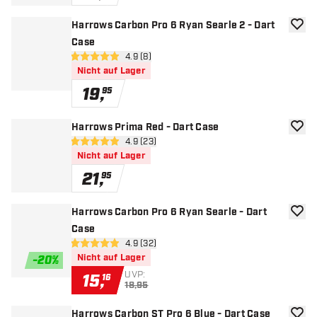
Harrows Carbon Pro 6 Ryan Searle 2 - Dart
Zur W
Case
Bewertungsbereich öffnen
4.9 (8)
4.9 Bewertungssterne
Nicht auf Lager
19
,
95
Harrows Prima Red - Dart Case
Zur W
Bewertungsbereich öffnen
4.9 (23)
4.9 Bewertungssterne
Nicht auf Lager
21
,
95
Harrows Carbon Pro 6 Ryan Searle - Dart
Zur W
Case
Bewertungsbereich öffnen
4.9 (32)
4.9 Bewertungssterne
Nicht auf Lager
-
20
%
UVP:
15
,
16
18,95
Harrows Carbon ST Pro 6 Blue - Dart Case