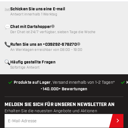
Schicken Sie uns eine E-mail
Antwort innerhalb 1 Werktag
Chat mit Dartshopper
Kundenservice nicht verfügbar
Der Chat ist 24/7 verfügbar, sieben Tage die Woche
Rufen Sie uns an +039292-678270
Kundenservice nicht verfügba
An Werktagen erreichbar von 08:00 - 19:00
Häufig gestellte Fragen
Sofortige Antwort
Produkte auf Lager
, Versand innerhalb von 1-2 Tagen*
•
140.000+ Bewertungen
MELDEN SIE SICH FÜR UNSEREN NEWSLETTER AN
Erhalten Sie die neuesten Angebote und Aktionen
Jet