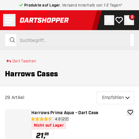
Produkte auf Lager
, Versand innerhalb von 1-2 Tagen*
Menü
0
Konto
Meine Wuns
War
zurück zur Startseite
suchen
suchen
Dart Taschen
Harrows Cases
29
Artikel
Empfohlen
Harrows Prima Aqua - Dart Case
Zur W
Bewertungsbereich öffnen
4.6 (22)
4.6 Bewertungssterne
Nicht auf Lager
21
,
95