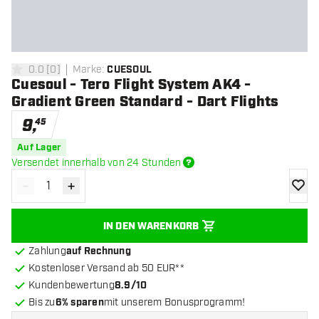
0.0
[
0
]
Marke
:
CUESOUL
0 Bewertungssterne
Cuesoul - Tero Flight System AK4 -
Gradient Green Standard - Dart Flights
9
,
45
Auf Lager
Versendet innerhalb von 24 Stunden
-
+
Menge verringern
Menge erhöhen
Zur Wu
IN DEN WARENKORB
Zahlung
auf Rechnung
Kostenloser Versand ab 50 EUR**
Kundenbewertung
8.9/10
Bis zu
6% sparen
mit unserem Bonusprogramm!