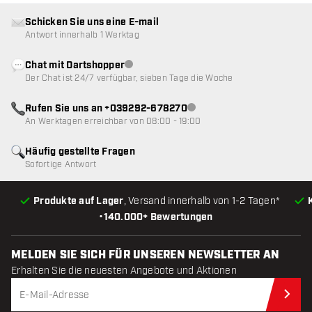
Schicken Sie uns eine E-mail
Antwort innerhalb 1 Werktag
Chat mit Dartshopper
Kundenservice nicht verfügbar
Der Chat ist 24/7 verfügbar, sieben Tage die Woche
Rufen Sie uns an +039292-678270
Kundenservice nicht verfügba
An Werktagen erreichbar von 08:00 - 19:00
Häufig gestellte Fragen
Sofortige Antwort
Produkte auf Lager
, Versand innerhalb von 1-2 Tagen*
•
140.000+ Bewertungen
MELDEN SIE SICH FÜR UNSEREN NEWSLETTER AN
Erhalten Sie die neuesten Angebote und Aktionen
Jet