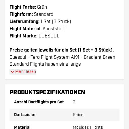
Flight Farbe:
Grün
Flightform:
Standard
Lieferumfang:
1 Set (3 Stück)
Flight Material:
Kunststoff
Flight Marke:
CUESOUL
Preise gelten jeweils für ein Set (1 Set = 3 Stück).
Cuesoul - Tero Flight System AK4 - Gradient Green
Standard Flights haben eine lange
Lebenserwartung. Diese Flights können nur mit
Mehr lesen
Cuesoul Shafts verwendet werden.
PRODUKTSPEZIFIKATIONEN
Dartshopper Tipp!
Anzahl Dartflights pro Set
3
Sorgen Sie für genügend Ersatz Flights und
Dartspieler
Keine
Shafts. Diese können sich durch Gebrauch
abnutzen oder brechen.
Material
Moulded Flights