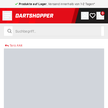
Produkte auf Lager
, Versand innerhalb von 1-2 Tagen*
Menü
0
Konto
Meine Wuns
War
zurück zur Startseite
suchen
suchen
Tero AK4