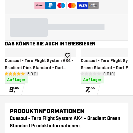
+
5
DAS KÖNNTE SIE AUCH INTERESSIEREN
Zur Wunschliste hinzufügen
Cuesoul - Tero Flight System AK4 -
Cuesoul - Tero Flight Sys
Gradient Pink Standard - Dart
Green Standard - Dart Flig
Bewertungsbereich öffnen
5.0 (1)
Bewertungsbere
0.0 (0)
Flights
5 Bewertungssterne
0 Bewertungssterne
Auf Lager
Auf Lager
9
,
7
,
45
55
PRODUKTINFORMATIONEN
Cuesoul - Tero Flight System AK4 - Gradient Green
Standard Produktinformationen: