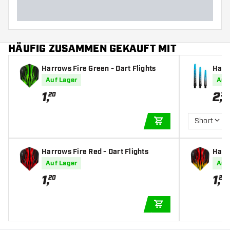
HÄUFIG ZUSAMMEN GEKAUFT MIT
Harrows Fire Green - Dart Flights
Harr
- Dar
Auf Lager
Auf
1
,
2
,
20
35
Short
IN DEN WARENKOR
Harrows Fire Red - Dart Flights
Harro
Auf Lager
Auf
1
,
1
,
20
20
IN DEN WARENKOR