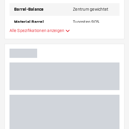
Barrel-Balance
Zentrum gewichtet
Material Barrel
Tungsten 90%
Alle Spezifikationen anzeigen
Gripart Barrelnase
Dartspieler
Barrelfarbe
Barrel Gripzone
Barrelform
Gewicht
Barreldurchmesser (MM)
Barrellänge (MM)