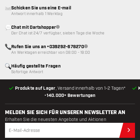
Schicken Sie uns eine E-mail
Antwort innerhalb 1 Werktag
Chat mit Dartshopper
Kundenservice nicht verfügbar
Der Chat ist 24/7 verfügbar, sieben Tage die Woche
Rufen Sie uns an +039292-678270
Kundenservice nicht verfügba
An Werktagen erreichbar von 08:00 - 19:00
Häufig gestellte Fragen
Sofortige Antwort
Produkte auf Lager
, Versand innerhalb von 1-2 Tagen*
•
140.000+ Bewertungen
MELDEN SIE SICH FÜR UNSEREN NEWSLETTER AN
Erhalten Sie die neuesten Angebote und Aktionen
Jet