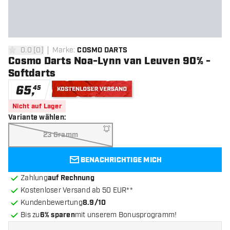
0.0
[
0
]
Marke
:
COSMO DARTS
0 Bewertungssterne
Cosmo Darts Noa-Lynn van Leuven 90% -
Softdarts
65
,
45
Kostenloser Versand
Nicht auf Lager
Variante wählen
:
23 Gramm
BENACHRICHTIGE MICH
Zahlung
auf Rechnung
Kostenloser Versand ab 50 EUR**
Kundenbewertung
8.9/10
Bis zu
6% sparen
mit unserem Bonusprogramm!