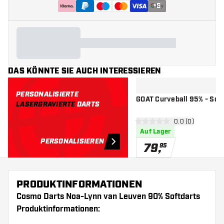
+
5
DAS KÖNNTE SIE AUCH INTERESSIEREN
PERSONALISIERTE
GOAT Curveball 95% - Soft
LASERGRAVIERTE
DARTS
Bewertungsbere
0.0 (0)
0 Bewertungssterne
Auf Lager
PERSONALISIEREN
79
,
95
PRODUKTINFORMATIONEN
Cosmo Darts Noa-Lynn van Leuven 90% Softdarts
Produktinformationen: