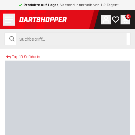
Produkte auf Lager
, Versand innerhalb von 1-2 Tagen*
Menü
0
Konto
Meine Wuns
War
zurück zur Startseite
suchen
suchen
Top 10 Softdarts