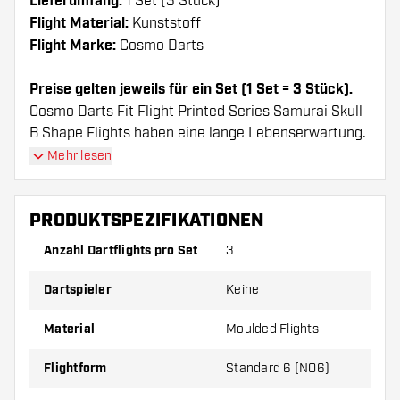
Lieferumfang:
1 Set (3 Stück)
Flight Material:
Kunststoff
Flight Marke:
Cosmo Darts
Preise gelten jeweils für ein Set (1 Set = 3 Stück).
Cosmo Darts Fit Flight Printed Series Samurai Skull
B Shape Flights haben eine lange Lebenserwartung.
Diese Flights können nur mit Cosmo Fit Shafts
Mehr lesen
verwendet werden.
PRODUKTSPEZIFIKATIONEN
Dartshopper Tipp!
Anzahl Dartflights pro Set
3
Sorgen Sie für genügend Ersatz Flights und
Dartspieler
Keine
Shafts. Diese können sich durch Gebrauch
abnutzen oder brechen.
Material
Moulded Flights
Probieren Sie eine andere Form, ein anderes
Flightform
Standard 6 (NO6)
Material oder eine andere Dicke der Flights aus,