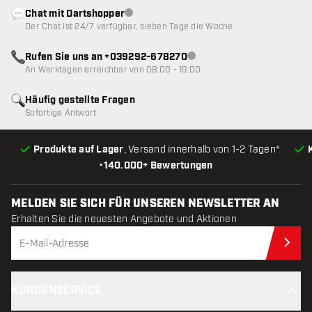
Chat mit Dartshopper
Kundenservice nicht verfügbar
Der Chat ist 24/7 verfügbar, sieben Tage die Woche
Rufen Sie uns an +039292-678270
Kundenservice nicht verfügba
An Werktagen erreichbar von 08:00 - 19:00
Häufig gestellte Fragen
Sofortige Antwort
Produkte auf Lager
, Versand innerhalb von 1-2 Tagen*
•
140.000+ Bewertungen
MELDEN SIE SICH FÜR UNSEREN NEWSLETTER AN
Erhalten Sie die neuesten Angebote und Aktionen
Jet
KUNDENSERVICE