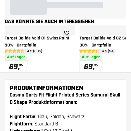
DAS KÖNNTE SIE AUCH INTERESSIEREN
Zur Wunschliste hinzufügen
Target Bolide Void 01 Swiss Point
Target Bolide Void 02 Swis
90% - Dartpfeile
90% - Dartpfeile
Bewertungsbereich öffnen
4.5 (205)
Bewertungsbere
4.5 (94)
4.5 Bewertungssterne
4.5 Bewertungssterne
Auf Lager
Auf Lager
69
,
69
,
95
95
PRODUKTINFORMATIONEN
Cosmo Darts Fit Flight Printed Series Samurai Skull
B Shape Produktinformationen:
Flight Farbe:
Blau, Golden, Schwarz
Flightform:
Standard 6