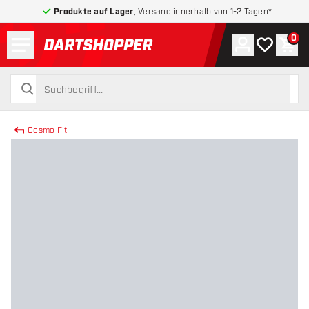
Produkte auf Lager
, Versand innerhalb von 1-2 Tagen*
Menü
0
Konto
Meine Wuns
War
zurück zur Startseite
suchen
suchen
Cosmo Fit