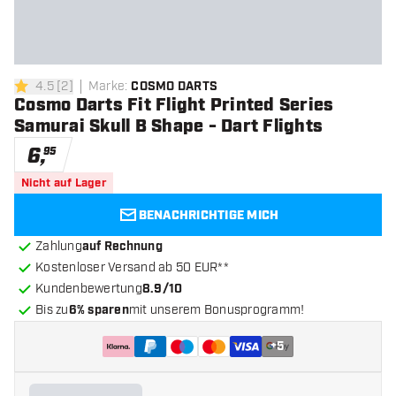
4.5
[
2
]
Marke
:
COSMO DARTS
4.5 Bewertungssterne
Cosmo Darts Fit Flight Printed Series
Samurai Skull B Shape - Dart Flights
6
,
95
Nicht auf Lager
BENACHRICHTIGE MICH
Zahlung
auf Rechnung
Kostenloser Versand ab 50 EUR**
Kundenbewertung
8.9/10
Bis zu
6% sparen
mit unserem Bonusprogramm!
+
5