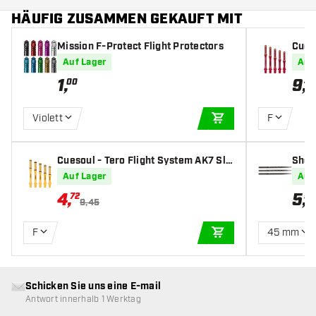
HÄUFIG ZUSAMMEN GEKAUFT MIT
Mission F-Protect Flight Protectors
Cueso
m - R
Auf Lager
Auf
1
,
9
,
00
45
Violett
F
IN DEN WARENKOR
Cuesoul - Tero Flight System AK7 Sli
Shot 
m - Yellow - Dart Shafts
5 m
Auf Lager
Auf
4
,
5
,
72
95
9,45
F
45 mm
IN DEN WARENKOR
Schicken Sie uns eine E-mail
Antwort innerhalb 1 Werktag