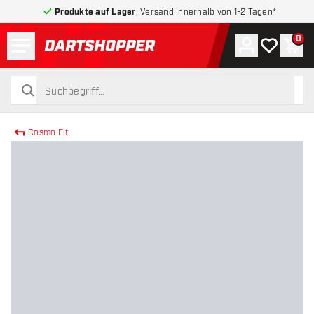
Produkte auf Lager
, Versand innerhalb von 1-2 Tagen*
Menü
0
Konto
Meine Wuns
War
zurück zur Startseite
suchen
suchen
Cosmo Fit