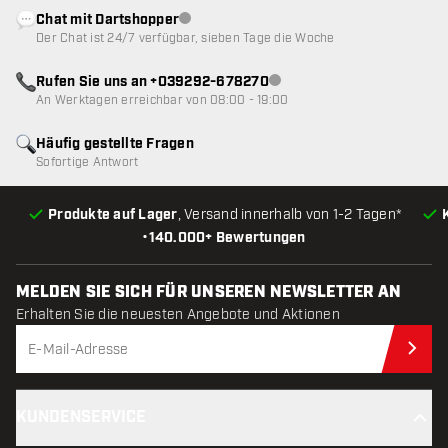
Chat mit Dartshopper
Kundenservice nicht verfügbar
Der Chat ist 24/7 verfügbar, sieben Tage die Woche
Rufen Sie uns an +039292-678270
Kundenservice nicht verfügba
An Werktagen erreichbar von 08:00 - 19:00
Häufig gestellte Fragen
Sofortige Antwort
Produkte auf Lager
, Versand innerhalb von 1-2 Tagen*
•
140.000+ Bewertungen
MELDEN SIE SICH FÜR UNSEREN NEWSLETTER AN
Erhalten Sie die neuesten Angebote und Aktionen
Jet
KUNDENSERVICE