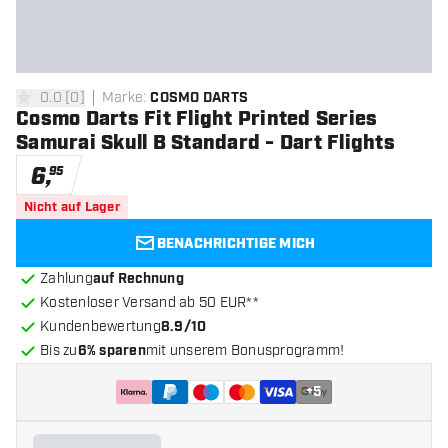
0.0
[
0
]
Marke
:
COSMO DARTS
0 Bewertungssterne
Cosmo Darts Fit Flight Printed Series
Samurai Skull B Standard - Dart Flights
6
,
95
Nicht auf Lager
BENACHRICHTIGE MICH
Zahlung
auf Rechnung
Kostenloser Versand ab 50 EUR**
Kundenbewertung
8.9/10
Bis zu
6% sparen
mit unserem Bonusprogramm!
+
5