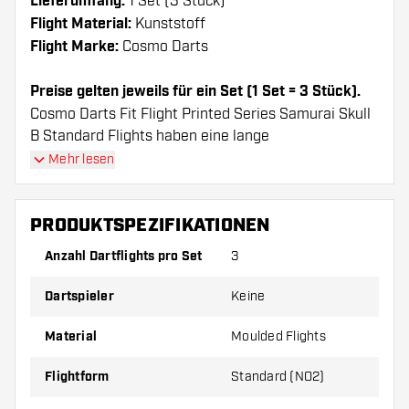
Lieferumfang:
1 Set (3 Stück)
Flight Material:
Kunststoff
Flight Marke:
Cosmo Darts
Preise gelten jeweils für ein Set (1 Set = 3 Stück).
Cosmo Darts Fit Flight Printed Series Samurai Skull
B Standard Flights haben eine lange
Lebenserwartung. Diese Flights können nur mit
Mehr lesen
Cosmo Fit Shafts verwendet werden.
PRODUKTSPEZIFIKATIONEN
Dartshopper Tipp!
Anzahl Dartflights pro Set
3
Sorgen Sie für genügend Ersatz Flights und
Dartspieler
Keine
Shafts. Diese können sich durch Gebrauch
abnutzen oder brechen.
Material
Moulded Flights
Probieren Sie eine andere Form, ein anderes
Flightform
Standard (NO2)
Material oder eine andere Dicke der Flights aus,