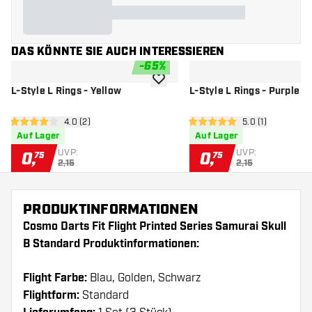
DAS KÖNNTE SIE AUCH INTERESSIEREN
-
65
%
Zur Wunschliste hinzufügen
L-Style L Rings - Yellow
L-Style L Rings - Purple
Bewertungsbereich öffnen
4.0 (2)
Bewertungsberei
5.0 (1)
4 Bewertungssterne
5 Bewertungssterne
Auf Lager
Auf Lager
UVP:
UVP:
0
,
0
,
75
75
2,15
2,15
PRODUKTINFORMATIONEN
Cosmo Darts Fit Flight Printed Series Samurai Skull
B Standard Produktinformationen:
Flight Farbe:
Blau, Golden, Schwarz
Flightform:
Standard