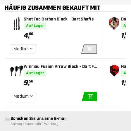
HÄUFIG ZUSAMMEN GEKAUFT MIT
Shot Tao Carbon Black - Dart Shafts
Dart
ts
Auf Lager
Auf
4
,
1
,
50
10
Medium
IN DEN WARENKOR
Winmau Fusion Arrow Black - Dart Fli
Harr
ghts
rt Fl
Auf Lager
Auf
9
,
1
,
50
20
Medium
IN DEN WARENKOR
Schicken Sie uns eine E-mail
Antwort innerhalb 1 Werktag