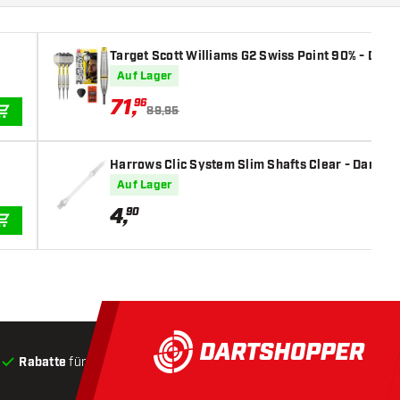
Target Scott Williams G2 Swiss Point 90% - Dartp
Auf Lager
71
,
96
89,95
IN DEN WARENKORB
Harrows Clic System Slim Shafts Clear - Dart Sh
Auf Lager
4
,
90
IN DEN WARENKORB
Rabatte
für Kunden
Produkte auf Lager
, Versand innerha