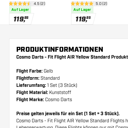
Bewertungsbereich öffnen
4.5 (2)
Bewertungsbereich
5.0 (2)
Point 90% - Dartpfeile
Softdarts
4.5 Bewertungssterne
5 Bewertungssterne
Auf Lager
Auf Lager
119
,
119
,
95
95
PRODUKTINFORMATIONEN
Cosmo Darts - Fit Flight AIR Yellow Standard Produk
Flight Farbe:
Gelb
Flightform:
Standard
Lieferumfang:
1 Set (3 Stück)
Flight Material:
Kunststoff
Flight Marke:
Cosmo Darts
Preise gelten jeweils für ein Set (1 Set = 3 Stück).
Cosmo Darts - Fit Flight AIR Yellow Standard Flights 
Lebenserwartung. Diese Flights können nur mit Cosm