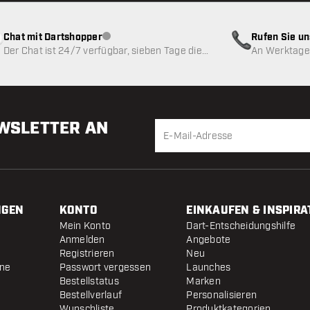
Chat mit Dartshopper
Rufen Sie u
Kundenservice nicht verfügbar
Der Chat ist 24/7 verfügbar, sieben Tage die
An Werktagen
Woche
EWSLETTER AN
NGEN
KONTO
EINKAUFEN & INSPIRA
Mein Konto
Dart-Entscheidungshilfe
Anmelden
Angebote
Registrieren
Neu
ine
Passwort vergessen
Launches
Bestellstatus
Marken
Bestellverlauf
Personalisieren
Wunschliste
Produktkategorien