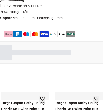
g
auf Rechnung
loser Versand ab 50 EUR**
nbewertung
8.9/10
% sparen
mit unserem Bonusprogramm!
+
3
chliste hinzufügen
Zur Wunschliste hinzufügen
Zur Wunsch
Target Japan Cathy Leung
Target Japan Cathy Leung
T
Charis G5 Swiss Point 90% -
Charis G6 Swiss Point 90% -
T