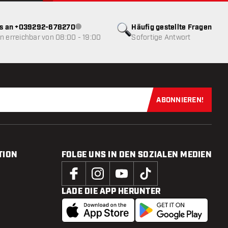
ns an +039292-678270
Häufig gestellte Fragen
Kundenservice nicht verfügbar
 erreichbar von 08:00 - 19:00
Sofortige Antwort
ABONNIEREN!
Jetzt für uns
TION
FOLGE UNS IN DEN SOZIALEN MEDIEN
LADE DIE APP HERUNTER