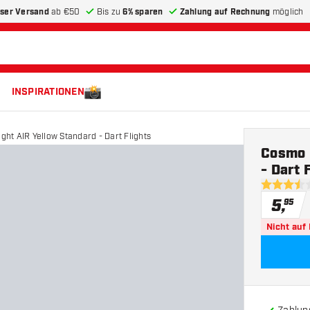
ser Versand
ab €50
Bis zu
6% sparen
Zahlung auf Rechnung
möglich
INSPIRATIONEN
ight AIR Yellow Standard - Dart Flights
Cosmo D
- Dart 
3.5 Bewert
5
,
95
Nicht auf