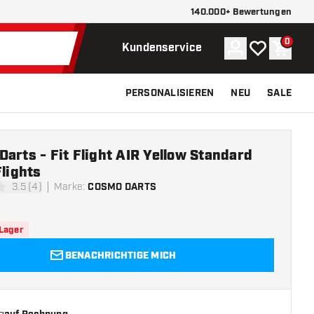
140.000+ Bewertungen
0
Konto
Meine Wunsch
Waren
Kundenservice
PERSONALISIEREN
NEU
SALE
arts - Fit Flight AIR Yellow Standard
Flights
3.5 (4)
Marke
:
COSMO DARTS
ungssterne
 Lager
BENACHRICHTIGE MICH