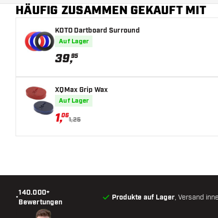
HÄUFIG ZUSAMMEN GEKAUFT MIT
KOTO Dartboard Surround
Auf Lager
39
,
95
XQMax Grip Wax
Auf Lager
1
,
06
1,25
140.000+
•
Produkte auf Lager
, Versand inn
Bewertungen