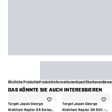
Ähnliche Produkte
Produktinformationen
Spezifikationen
Bewe
DAS KÖNNTE SIE AUCH INTERESSIEREN
Zur Wunschliste hinzufügen
Zur Wu
Target Japan George
Target Japan George
Nishitani Raptor G5 Swiss
Nishitani Raptor G6 90% -