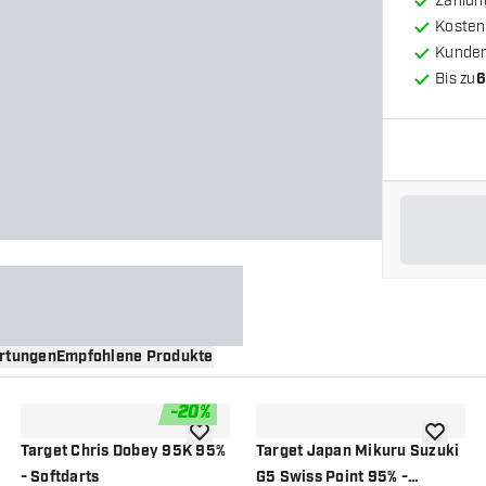
Zahlun
Kosten
Kunde
Bis zu
6
rtungen
Empfohlene Produkte
-
20
%
nschliste hinzufügen
Zur Wunschliste hinzufügen
Zur Wuns
Target Chris Dobey 95K 95%
Target Japan Mikuru Suzuki
- Softdarts
G5 Swiss Point 95% -