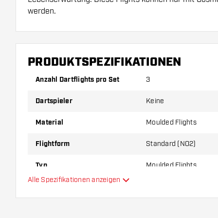
werden.
Dartshopper Tipp!
PRODUKTSPEZIFIKATIONEN
Sorgen Sie für genügend Ersatz Flights und Shafts.
durch Gebrauch abnutzen oder brechen.
Anzahl Dartflights pro Set
3
Dartspieler
Keine
Probieren Sie eine andere Form, ein anderes Materi
Dicke der Flights aus, um herauszufinden, welche V
Material
Moulded Flights
Ihnen passt!
Flightform
Standard (NO2)
Typ
Moulded Flights
Alle Spezifikationen anzeigen
Flexibilität
Hauptfarbe