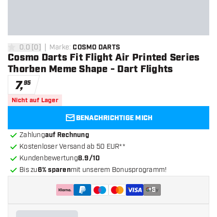
0.0
[
0
]
Marke
:
COSMO DARTS
0 Bewertungssterne
Cosmo Darts Fit Flight Air Printed Series
Thorben Meme Shape - Dart Flights
7
,
95
Nicht auf Lager
BENACHRICHTIGE MICH
Zahlung
auf Rechnung
Kostenloser Versand ab 50 EUR**
Kundenbewertung
8.9/10
Bis zu
6% sparen
mit unserem Bonusprogramm!
+
5