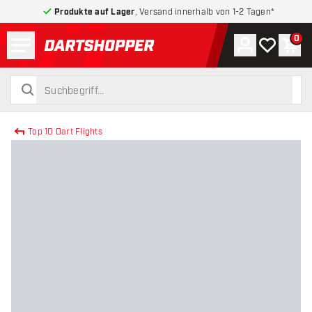
Produkte auf Lager
, Versand innerhalb von 1-2 Tagen*
Menü
0
Konto
Meine Wuns
War
zurück zur Startseite
suchen
suchen
Top 10 Dart Flights