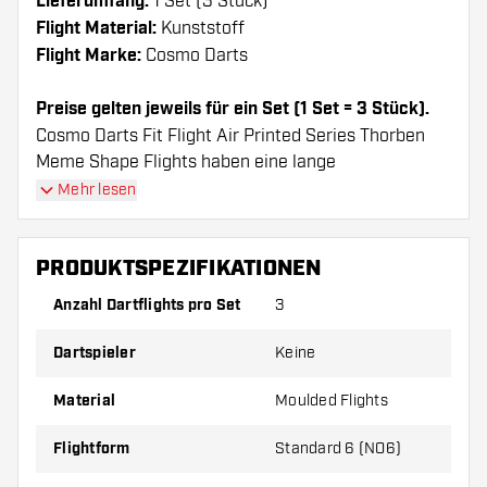
Lieferumfang:
1 Set (3 Stück)
Flight Material:
Kunststoff
Flight Marke:
Cosmo Darts
Preise gelten jeweils für ein Set (1 Set = 3 Stück).
Cosmo Darts Fit Flight Air Printed Series Thorben
Meme Shape Flights haben eine lange
Lebenserwartung. Diese Flights können nur mit
Mehr lesen
Cosmo Fit Shafts verwendet werden.
PRODUKTSPEZIFIKATIONEN
Dartshopper Tipp!
Anzahl Dartflights pro Set
3
Sorgen Sie für genügend Ersatz Flights und
Dartspieler
Keine
Shafts. Diese können sich durch Gebrauch
abnutzen oder brechen.
Material
Moulded Flights
Probieren Sie eine andere Form, ein anderes
Flightform
Standard 6 (NO6)
Material oder eine andere Dicke der Flights aus,