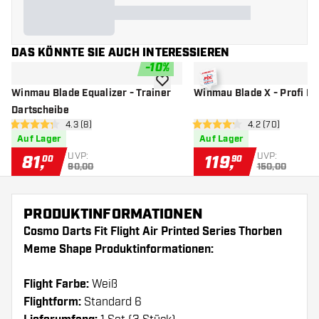
DAS KÖNNTE SIE AUCH INTERESSIEREN
-
10
%
Zur Wunschliste hinzufügen
Winmau Blade Equalizer - Trainer
Winmau Blade X - Profi Da
Dartscheibe
Bewertungsbereich öffnen
4.3 (8)
Bewertungsbere
4.2 (70)
4.3 Bewertungssterne
4.2 Bewertungssterne
Auf Lager
Auf Lager
UVP:
UVP:
81
,
119
,
00
90
90,00
150,00
PRODUKTINFORMATIONEN
Cosmo Darts Fit Flight Air Printed Series Thorben
Meme Shape Produktinformationen:
Flight Farbe:
Weiß
Flightform:
Standard 6