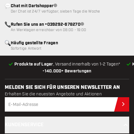
Chat mit Dartshopper
Kundenservice nicht verfügbar
Der Chat ist 24/7 verfügbar, sieben Tage die Woche
Rufen Sie uns an +039292-678270
Kundenservice nicht verfügba
An Werktagen erreichbar von 08:00 - 19:00
Häufig gestellte Fragen
Sofortige Antwort
Produkte auf Lager
, Versand innerhalb von 1-2 Tagen*
•
140.000+ Bewertungen
MELDEN SIE SICH FÜR UNSEREN NEWSLETTER AN
Erhalten Sie die neuesten Angebote und Aktionen
Jet
KUNDENSERVICE