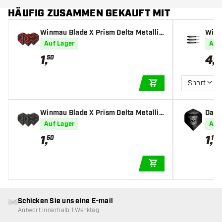
HÄUFIG ZUSAMMEN GEKAUFT MIT
Winmau Blade X Prism Delta Metallic
Winm
Black Red - Dart Flights
Dart
Auf Lager
Auf
1
,
4
,
50
50
Short
IN DEN WARENKOR
Winmau Blade X Prism Delta Metallic
Darts
Black - Dart Flights
s
Auf Lager
Auf
1
,
1
,
50
10
IN DEN WARENKOR
Schicken Sie uns eine E-mail
Antwort innerhalb 1 Werktag