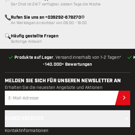
Kundenservice nicht verfügbar
Der Chat ist 24/7 verfügbar, sieben Tage die Woche
Rufen Sie uns an +039292-678270
Kundenservice nicht verfügba
An Werktagen erreichbar von 08:00 - 19:00
Häufig gestellte Fragen
Sofortige Antwort
Produkte auf Lager
, Versand innerhalb von 1-2 Tagen*
•
140.000+ Bewertungen
MELDEN SIE SICH FÜR UNSEREN NEWSLETTER AN
Erhalten Sie die neuesten Angebote und Aktionen
Jet
KUNDENSERVICE
Kontaktinformationen