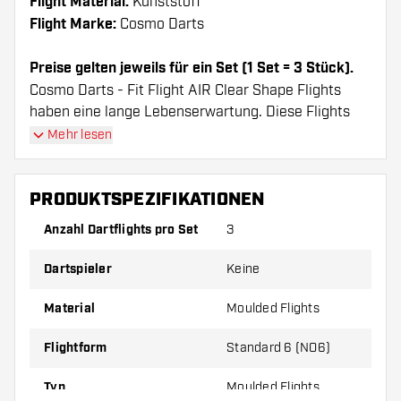
Flight Material:
Kunststoff
Flight Marke:
Cosmo Darts
Preise gelten jeweils für ein Set (1 Set = 3 Stück).
Cosmo Darts - Fit Flight AIR Clear Shape Flights
haben eine lange Lebenserwartung. Diese Flights
können nur mit Cosmo Fit Shafts verwendet werden.
Mehr lesen
Dartshopper Tipp!
PRODUKTSPEZIFIKATIONEN
Sorgen Sie für genügend Ersatz Flights und
Anzahl Dartflights pro Set
3
Shafts. Diese können sich durch Gebrauch
Dartspieler
Keine
abnutzen oder brechen.
Material
Moulded Flights
Probieren Sie eine andere Form, ein anderes
Material oder eine andere Dicke der Flights aus,
Flightform
Standard 6 (NO6)
um herauszufinden, welche Variante am besten
zu Ihnen passt!
Typ
Moulded Flights