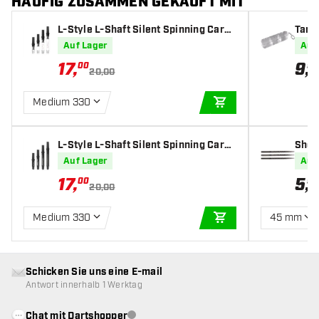
HÄUFIG ZUSAMMEN GEKAUFT MIT
L-Style L-Shaft Silent Spinning Carbo
Targ
n Clear - Dart Shafts
Auf Lager
Auf
17
,
9
,
00
95
20,00
Medium 330
IN DEN WARENKOR
L-Style L-Shaft Silent Spinning Carbo
Shot 
n Black - Dart Shafts
5 m
Auf Lager
Auf
17
,
5
,
00
95
20,00
Medium 330
45 mm
IN DEN WARENKOR
Schicken Sie uns eine E-mail
Antwort innerhalb 1 Werktag
Chat mit Dartshopper