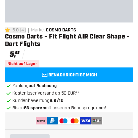
5.0
[
4
]
Marke
:
COSMO DARTS
5 Bewertungssterne
Cosmo Darts - Fit Flight AIR Clear Shape -
Dart Flights
5
,
95
Nicht auf Lager
BENACHRICHTIGE MICH
Zahlung
auf Rechnung
Kostenloser Versand ab 50 EUR**
Kundenbewertung
8.9/10
Bis zu
6% sparen
mit unserem Bonusprogramm!
+
5