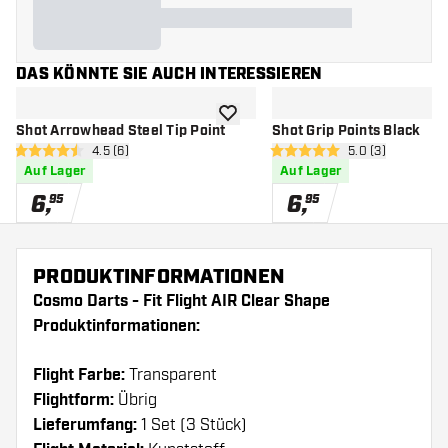
DAS KÖNNTE SIE AUCH INTERESSIEREN
Zur Wunschliste hinzufügen
Shot Arrowhead Steel Tip Point
Shot Grip Points Black
Bewertungsbereich öffnen
4.5 (6)
Bewertungsbere
5.0 (3)
4.5 Bewertungssterne
5 Bewertungssterne
Auf Lager
Auf Lager
6
,
6
,
95
95
PRODUKTINFORMATIONEN
Cosmo Darts - Fit Flight AIR Clear Shape
Produktinformationen:
Flight Farbe:
Transparent
Flightform:
Übrig
Lieferumfang:
1 Set (3 Stück)