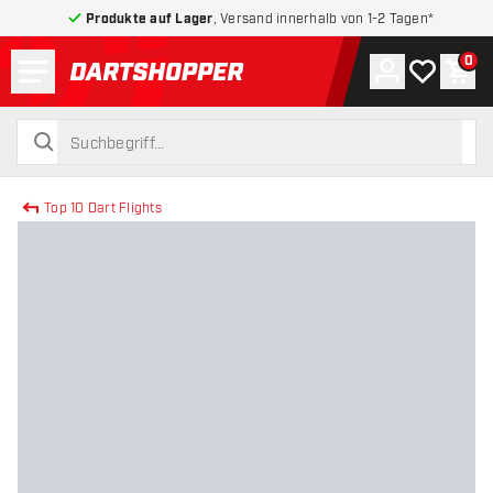
Produkte auf Lager
, Versand innerhalb von 1-2 Tagen*
Menü
0
Konto
Meine Wuns
War
zurück zur Startseite
suchen
suchen
Top 10 Dart Flights