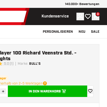
140.000+ Bewertungen
0
Konto
Meine Wunsch
Waren
Kundenservice
PERSONALISIEREN
NEU
SALE
Player 100 Richard Veenstra Std. -
ights
5.0 (1)
Marke
:
BULL'S
ngssterne
Lager
nnerhalb von 2–5 Werktagen
+
IN DEN WARENKORB
verringern
Menge erhöhen
Zur Wunschl