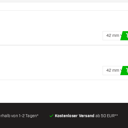
42 mm
42 mm
erhalb von 1-2 Tagen*
Kostenloser Versand
ab 50 EUR**