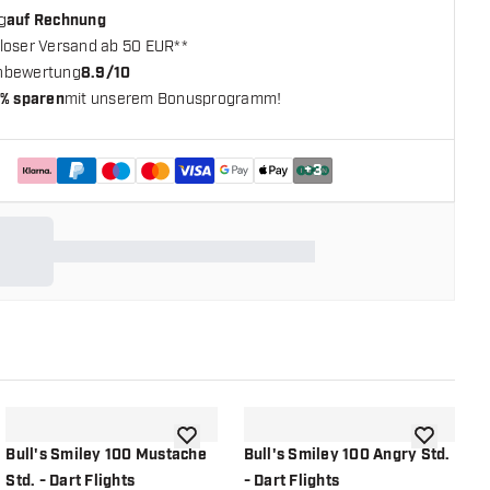
g
auf Rechnung
loser Versand ab 50 EUR**
nbewertung
8.9/10
% sparen
mit unserem Bonusprogramm!
+
3
chliste hinzufügen
Zur Wunschliste hinzufügen
Zur Wunsch
Bull's Smiley 100 Mustache
Bull's Smiley 100 Angry Std.
B
Std. - Dart Flights
- Dart Flights
9