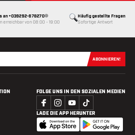
ns an +039292-678270
Häufig gestellte Fragen
Kundenservice nicht verfügbar
 erreichbar von 08:00 - 19:00
Sofortige Antwort
ABONNIEREN!
Jetzt für uns
TION
FOLGE UNS IN DEN SOZIALEN MEDIEN
LADE DIE APP HERUNTER