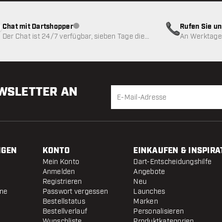
Chat mit Dartshopper
Rufen Sie u
Kundenservice nicht verfügbar
Der Chat ist 24/7 verfügbar, sieben Tage die
An Werktagen
Woche
EWSLETTER AN
NGEN
KONTO
EINKAUFEN & INSPIRA
Mein Konto
Dart-Entscheidungshilfe
Anmelden
Angebote
Registrieren
Neu
ine
Passwort vergessen
Launches
Bestellstatus
Marken
Bestellverlauf
Personalisieren
Wunschliste
Produktkategorien