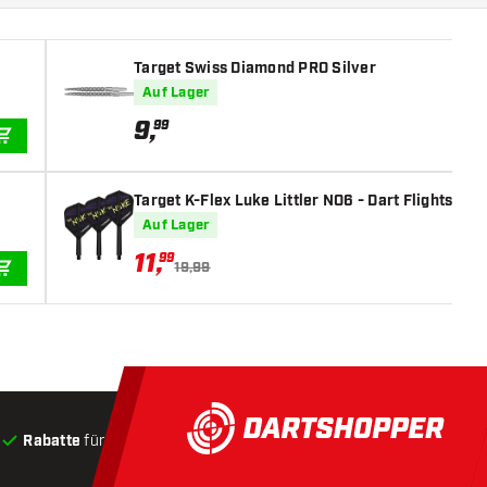
Target Swiss Diamond PRO Silver
Auf Lager
9
,
99
IN DEN WARENKORB
Target K-Flex Luke Littler NO6 - Dart Flights
Auf Lager
11
,
99
19,99
IN DEN WARENKORB
Rabatte
für Kunden
Produkte auf Lager
, Versand innerha