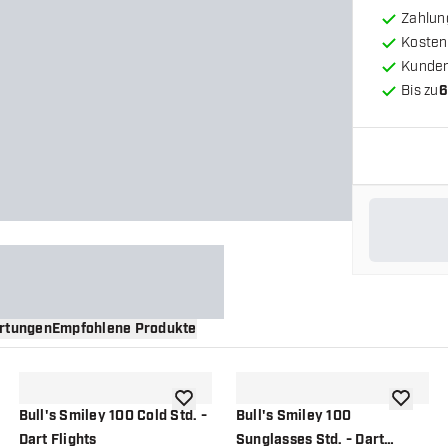
Zahlun
Kosten
Kunde
Bis zu
6
rtungen
Empfohlene Produkte
nschliste hinzufügen
Zur Wunschliste hinzufügen
Zur Wuns
Bull's Smiley 100 Cold Std. -
Bull's Smiley 100
Dart Flights
Sunglasses Std. - Dart