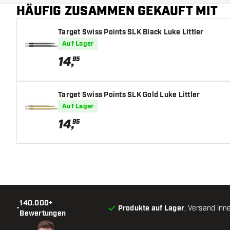
HÄUFIG ZUSAMMEN GEKAUFT MIT
Target Swiss Points SLK Black Luke Littler
Auf Lager
14
,
95
Target Swiss Points SLK Gold Luke Littler
Auf Lager
14
,
95
140.000+
•
Produkte auf Lager
, Versand inn
Bewertungen