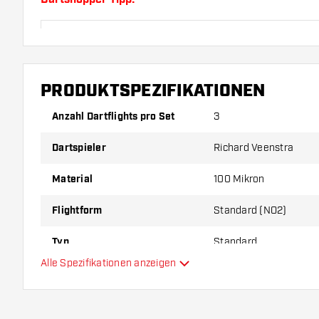
Sorgen Sie für genügend Ersatz Flights und Shafts.
durch Gebrauch abnutzen oder brechen.
PRODUKTSPEZIFIKATIONEN
Probieren Sie eine andere Form, ein anderes Materi
Dicke der Flights aus, um herauszufinden, welche V
Anzahl Dartflights pro Set
3
Ihnen passt!
Dartspieler
Richard Veenstra
Material
100 Mikron
Flightform
Standard (NO2)
Typ
Standard
Alle Spezifikationen anzeigen
Flexibilität
Hauptfarbe