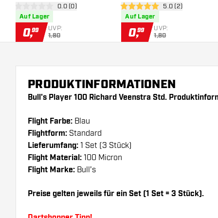
Bewertungsbereich öffnen
0.0 (0)
Bewertungsbereich
5.0 (2)
Flights
Flights
0 Bewertungssterne
5 Bewertungssterne
Auf Lager
Auf Lager
UVP:
UVP:
0
,
0
,
99
99
1,80
1,80
PRODUKTINFORMATIONEN
Bull's Player 100 Richard Veenstra Std. Produktinfor
Flight Farbe:
Blau
Flightform:
Standard
Lieferumfang:
1 Set (3 Stück)
Flight Material:
100 Micron
Flight Marke:
Bull's
Preise gelten jeweils für ein Set (1 Set = 3 Stück).
Dartshopper Tipp!