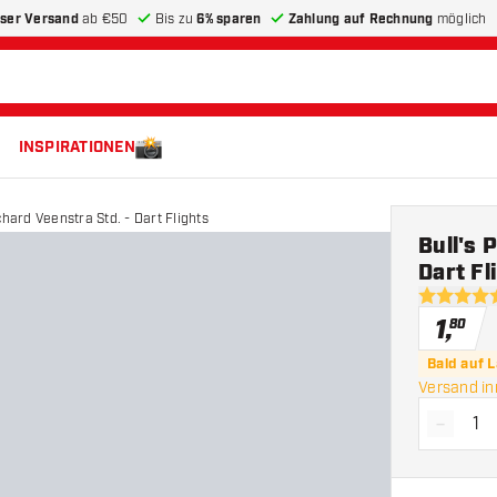
ser Versand
ab €50
Bis zu
6% sparen
Zahlung auf Rechnung
möglich
INSPIRATIONEN
chard Veenstra Std. - Dart Flights
Bull's 
Dart Fl
5 Bewertu
1
,
80
Bald auf 
Versand i
-
Menge 