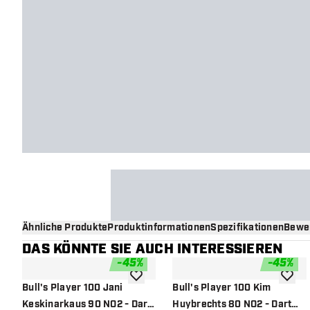
Ähnliche Produkte
Produktinformationen
Spezifikationen
Bewe
DAS KÖNNTE SIE AUCH INTERESSIEREN
-
45
%
-
45
%
Zur Wunschliste hinzufügen
Zur Wu
Bull's Player 100 Jani
Bull's Player 100 Kim
Keskinarkaus 90 NO2 - Dart
Huybrechts 80 NO2 - Dart