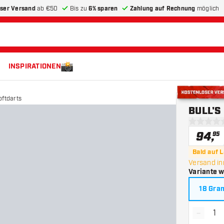
ser Versand
ab €50
Bis zu
6% sparen
Zahlung auf Rechnung
möglich
INSPIRATIONEN
ftdarts
Kostenloser 
BULL'S
0 Bewertu
94
,
95
Bald auf 
Versand in
Variante 
18 Gr
-
Menge 