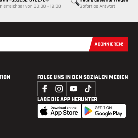
ns an +039292-678270
Häufig gestellte Fragen
Kundenservice nicht verfügbar
 erreichbar von 08:00 - 19:00
Sofortige Antwort
ABONNIEREN!
Jetzt für uns
TION
FOLGE UNS IN DEN SOZIALEN MEDIEN
LADE DIE APP HERUNTER