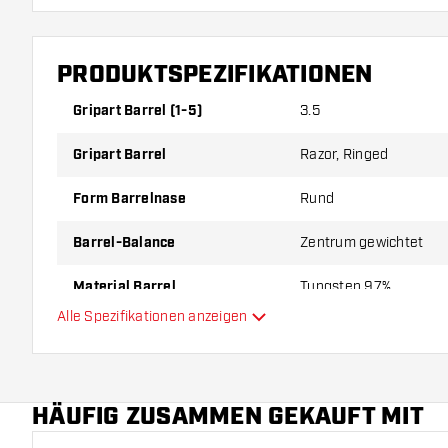
PRODUKTSPEZIFIKATIONEN
Gripart Barrel (1-5)
3.5
Gripart Barrel
Razor, Ringed
Form Barrelnase
Rund
Barrel-Balance
Zentrum gewichtet
Material Barrel
Tungsten 97%
Alle Spezifikationen anzeigen
Gripart Barrelnase
Dartspieler
HÄUFIG ZUSAMMEN GEKAUFT MIT
Barrelfarbe