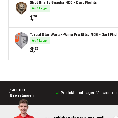
Shot Gnarly Gnasha NO6 - Dart Flights
Barrel Gripzone
Auf Lager
Barrelform
1
,
50
Gewicht
Target Star Wars X-Wing Pro Ultra NO6 - Dart Flig
Barreldurchmesser (MM)
Auf Lager
3
,
95
Barrellänge (MM)
140.000+
•
Produkte auf Lager
, Versand inn
Bewertungen