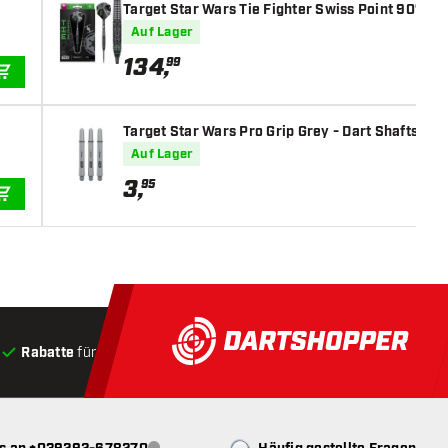
Target Star Wars Tie Fighter Swiss Point 90% - D
Auf Lager
134
,
99
IN DEN WARENKORB
Target Star Wars Pro Grip Grey - Dart Shafts
Auf Lager
3
,
95
IN DEN WARENKORB
Rabatte
für Kunden
Produkte auf Lager
, Versand innerha