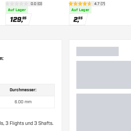
 öffnen
Bewertungsbereich öffnen
0.0 (0)
Bewertungsbereich 
4.7 (7)
0 Bewertungssterne
4.7 Bewertungssterne
Auf Lager
Auf Lager
129
,
2
,
95
95
n:
Durchmesser:
6.00 mm
s, 3 Flights und 3 Shafts.