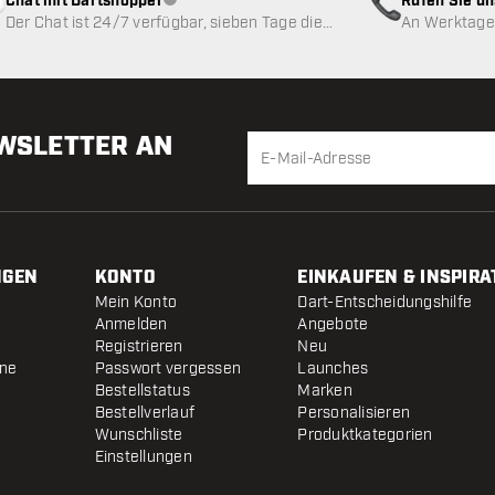
Chat mit Dartshopper
Rufen Sie u
Kundenservice nicht verfügbar
Der Chat ist 24/7 verfügbar, sieben Tage die
An Werktagen
Woche
EWSLETTER AN
NGEN
KONTO
EINKAUFEN & INSPIRA
Mein Konto
Dart-Entscheidungshilfe
Anmelden
Angebote
Registrieren
Neu
ine
Passwort vergessen
Launches
Bestellstatus
Marken
Bestellverlauf
Personalisieren
Wunschliste
Produktkategorien
Einstellungen