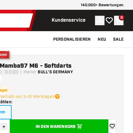
140.000+ Bewertungen
0
Konto
Meine Wunsch
Waren
Kundenservice
PERSONALISIEREN
NEU
SALE
Versand
 Mamba97 M6 - Softdarts
0.0 (0)
Marke
:
BULL'S GERMANY
ngssterne
Lager
nerhalb von 3–10 Werktagen
wählen
:
amm
+
IN DEN WARENKORB
verringern
Menge erhöhen
Zur Wunschl