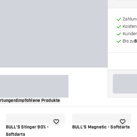
Zahlun
Kosten
Kunde
Bis zu
6
rtungen
Empfohlene Produkte
nschliste hinzufügen
Zur Wunschliste hinzufügen
Zur Wuns
BULL'S Stinger 90% -
BULL'S Magnetic - Softdarts
Softdarts