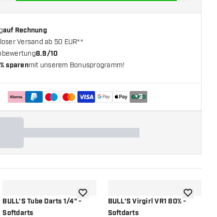
g
auf Rechnung
loser Versand ab 50 EUR**
nbewertung
8.9/10
% sparen
mit unserem Bonusprogramm!
+
3
chliste hinzufügen
Zur Wunschliste hinzufügen
Zur Wunsch
BULL'S Tube Darts 1/4" -
BULL'S Virgirl VR1 80% -
B
Softdarts
Softdarts
S