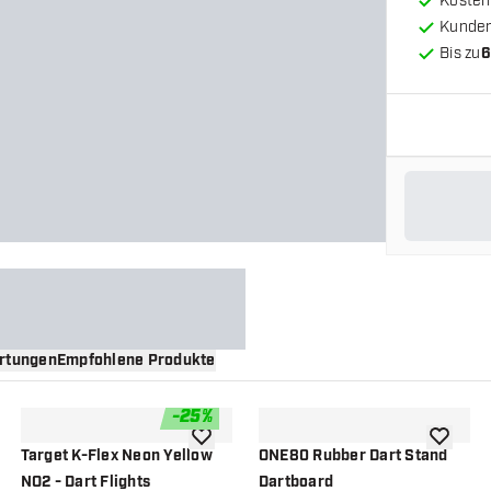
Kosten
Kunde
Bis zu
6
rtungen
Empfohlene Produkte
-
25
%
nschliste hinzufügen
Zur Wunschliste hinzufügen
Zur Wuns
Target K-Flex Neon Yellow
ONE80 Rubber Dart Stand
NO2 - Dart Flights
Dartboard