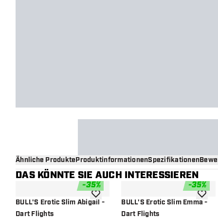
Ähnliche Produkte
Produktinformationen
Spezifikationen
Bewe
DAS KÖNNTE SIE AUCH INTERESSIEREN
-
35
%
-
35
%
Zur Wunschliste hinzufügen
Zur Wu
BULL'S Erotic Slim Abigail -
BULL'S Erotic Slim Emma -
Dart Flights
Dart Flights