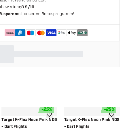
loser Versand ab 50 EUR**
nbewertung
8.9/10
% sparen
mit unserem Bonusprogramm!
+
3
-
25
%
-
25
%
chliste hinzufügen
Zur Wunschliste hinzufügen
Zur Wunsch
Target K-Flex Neon Pink NO6
Target K-Flex Neon Pink NO2
T
- Dart Flights
- Dart Flights
N