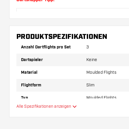
Sorgen Sie für genügend Ersatz Flights und Shafts.
durch Gebrauch abnutzen oder brechen.
PRODUKTSPEZIFIKATIONEN
Probieren Sie eine andere Form, ein anderes Materi
Dicke der Flights aus, um herauszufinden, welche V
Anzahl Dartflights pro Set
3
Ihnen passt!
Dartspieler
Keine
Material
Moulded Flights
Flightform
Slim
Typ
Moulded Flights
Alle Spezifikationen anzeigen
Flexibilität
Hauptfarbe