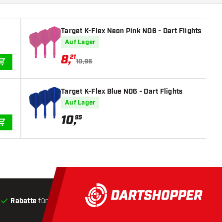
Target K-Flex Neon Pink NO6 - Dart Flights
Auf Lager
8
,
21
10,95
IN DEN WARENKORB
Target K-Flex Blue NO6 - Dart Flights
Auf Lager
10
,
95
IN DEN WARENKORB
Rabatte
für Kunden
Produkte auf Lager
, Versand innerha