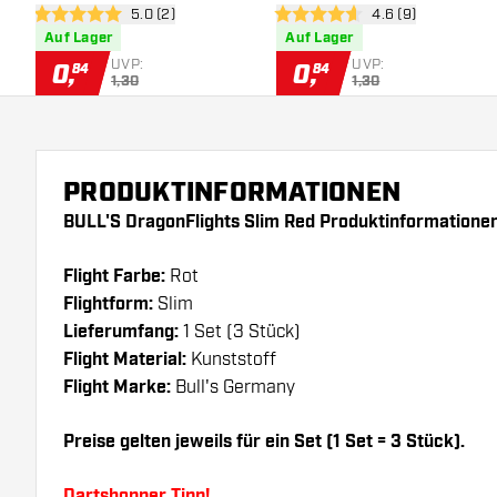
Bewertungsbereich öffnen
5.0 (2)
Bewertungsbereich
4.6 (9)
5 Bewertungssterne
4.6 Bewertungssterne
Auf Lager
Auf Lager
UVP:
UVP:
0
,
0
,
84
84
1,30
1,30
PRODUKTINFORMATIONEN
BULL'S DragonFlights Slim Red Produktinformationen
Flight Farbe:
Rot
Flightform:
Slim
Lieferumfang:
1 Set (3 Stück)
Flight Material:
Kunststoff
Flight Marke:
Bull's Germany
Preise gelten jeweils für ein Set (1 Set = 3 Stück).
Dartshopper Tipp!