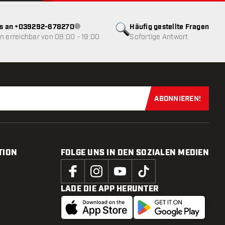
ns an +039292-678270
Häufig gestellte Fragen
Kundenservice nicht verfügbar
 erreichbar von 08:00 - 19:00
Sofortige Antwort
ABONNIEREN!
Jetzt für uns
TION
FOLGE UNS IN DEN SOZIALEN MEDIEN
LADE DIE APP HERUNTER