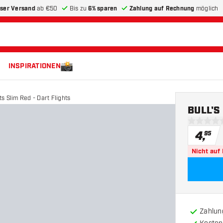
ser Versand
ab €50
Bis zu
6% sparen
Zahlung auf Rechnung
möglich
INSPIRATIONEN
s Slim Red - Dart Flights
BULL'S 
0 Bewertu
4
,
95
Nicht auf
Zahlun