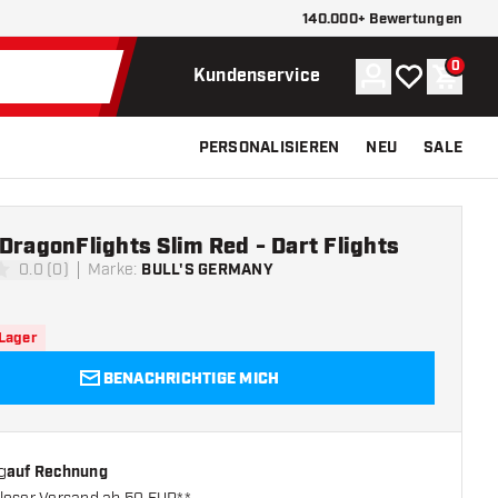
140.000+ Bewertungen
0
Konto
Meine Wunsch
Waren
Kundenservice
PERSONALISIEREN
NEU
SALE
DragonFlights Slim Red - Dart Flights
0.0 (0)
Marke
:
BULL'S GERMANY
ngssterne
 Lager
BENACHRICHTIGE MICH
g
auf Rechnung