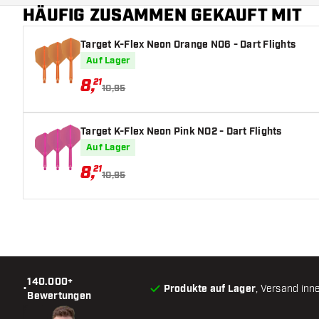
HÄUFIG ZUSAMMEN GEKAUFT MIT
Target K-Flex Neon Orange NO6 - Dart Flights
Auf Lager
8
,
21
10,95
Target K-Flex Neon Pink NO2 - Dart Flights
Auf Lager
8
,
21
10,95
140.000+
•
Produkte auf Lager
, Versand inn
Bewertungen