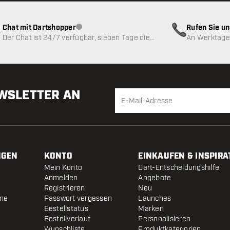
Chat mit Dartshopper
Rufen Sie u
Kundenservice nicht verfügbar
Der Chat ist 24/7 verfügbar, sieben Tage die
An Werktagen
Woche
EWSLETTER AN
NGEN
KONTO
EINKAUFEN & INSPIRA
Mein Konto
Dart-Entscheidungshilfe
Anmelden
Angebote
Registrieren
Neu
ine
Passwort vergessen
Launches
Bestellstatus
Marken
Bestellverlauf
Personalisieren
Wunschliste
Produktkategorien