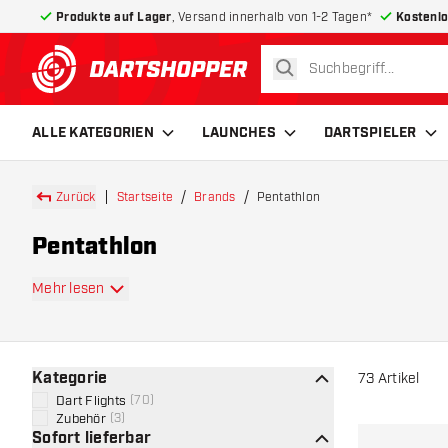
Produkte auf Lager
, Versand innerhalb von 1-2 Tagen*
Kostenlo
suchen
zurück zur Startseite
ALLE KATEGORIEN
LAUNCHES
DARTSPIELER
Zurück
Startseite
Brands
Pentathlon
Pentathlon
Mehr lesen
Kategorie
73
Artikel
Dart Flights
(
70
)
Zubehör
(
3
)
Sofort lieferbar