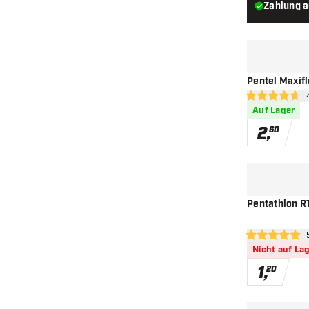
Zahlung 
Pentel Maxif
Be
4.6 Bewertung
Auf Lager
2
,
60
Pentathlon RT
Bew
5 Bewertungss
Nicht auf La
1
,
20