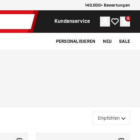
140.000+ Bewertungen
0
Konto
Meine Wunsch
Waren
Kundenservice
PERSONALISIEREN
NEU
SALE
Empfohlen