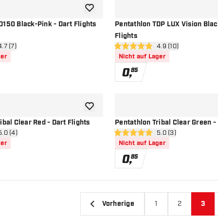
Zur Wunschliste hinzufügen
150 Black-Pink - Dart Flights
Pentathlon TDP LUX Vision Blac
Flights
ertungsbereich öffnen
4.7 (7)
Bewertungsbereich 
4.9 (10)
sterne
4.9 Bewertungssterne
ger
Nicht auf Lager
0
,
85
Zur Wunschliste hinzufügen
ibal Clear Red - Dart Flights
Pentathlon Tribal Clear Green - 
ertungsbereich öffnen
5.0 (4)
Bewertungsbereich 
5.0 (3)
terne
5 Bewertungssterne
ger
Nicht auf Lager
0
,
85
Vorherige
1
2
3