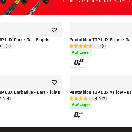
Finde in 2 Minuten heraus, welche Da
Lass uns anfangen:
Zur Wunschliste hinzufügen
P LUX Pink - Dart Flights
Pentathlon TDP LUX Green - Dar
ertungsbereich öffnen
4.3 (3)
Bewertungsbereich 
5.0 (1)
ssterne
5 Bewertungssterne
Auf Lager
0
,
85
Zur Wunschliste hinzufügen
P LUX Dark Blue - Dart Flights
Pentathlon TDP LUX Yellow - Dar
ertungsbereich öffnen
5.0 (4)
Bewertungsbereich 
4.0 (2)
terne
4 Bewertungssterne
Auf Lager
0
,
85