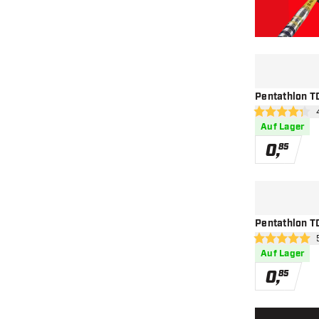
Pentathlon TD
Bew
4.3 Bewertung
Auf Lager
0
,
85
Pentathlon TD
Bew
5 Bewertungss
Auf Lager
0
,
85