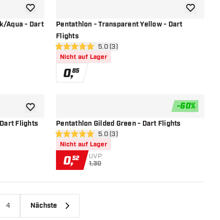
Zur Wunschliste hinzufügen
Zur Wunsch
k/Aqua - Dart
Pentathlon - Transparent Yellow - Dart
Flights
öffnen
Bewertungsbereich öffnen
5.0 (3)
5 Bewertungssterne
Nicht auf Lager
0
,
85
-
60
%
Zur Wunschliste hinzufügen
Zur Wunsch
Dart Flights
Pentathlon Gilded Green - Dart Flights
öffnen
Bewertungsbereich öffnen
5.0 (3)
5 Bewertungssterne
Nicht auf Lager
UVP:
0
,
52
1,30
4
Nächste