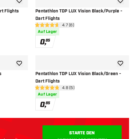
Zur Wunschliste hinzufügen
Zur Wunsch
t Flights
Pentathlon TDP LUX Vision Black/Purple -
Dart Flights
öffnen
Bewertungsbereich öffnen
4.7 (6)
4.7 Bewertungssterne
Auf Lager
0
,
85
Zur Wunschliste hinzufügen
Zur Wunsch
s
Pentathlon TDP LUX Vision Black/Green -
Dart Flights
öffnen
Bewertungsbereich öffnen
4.8 (5)
4.8 Bewertungssterne
Auf Lager
0
,
85
STARTE DEN