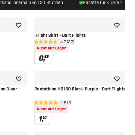
rsand innerhalb von 24 Stunden
Rabatte für Kunden
Zur Wunschliste hinzufügen
Zur Wunsch
iFlight Skirt - Dart Flights
öffnen
Bewertungsbereich öffnen
4.7 (27)
4.7 Bewertungssterne
Nicht auf Lager
0
,
95
Zur Wunschliste hinzufügen
Zur Wunsch
on Clear -
Pentathlon HD150 Black-Purple - Dart Flights
öffnen
Bewertungsbereich öffnen
4.8 (6)
4.8 Bewertungssterne
Nicht auf Lager
1
,
10