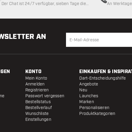
Der Chat ist 24/7 verfügbar, sieben Tage die
An Werktagen
Woche
EWSLETTER AN
NGEN
KONTO
EINKAUFEN & INSPIRA
Mein Konto
Dart-Entscheidungshilfe
Anmelden
Angebote
Registrieren
Neu
ine
Passwort vergessen
Launches
Bestellstatus
Marken
Bestellverlauf
Personalisieren
Wunschliste
Produktkategorien
Einstellungen