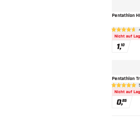
Pentathlon HD
Bew
4.7 Bewertungs
Nicht auf La
1
,
10
Pentathlon Tr
Bew
5 Bewertungss
Nicht auf La
0
,
85