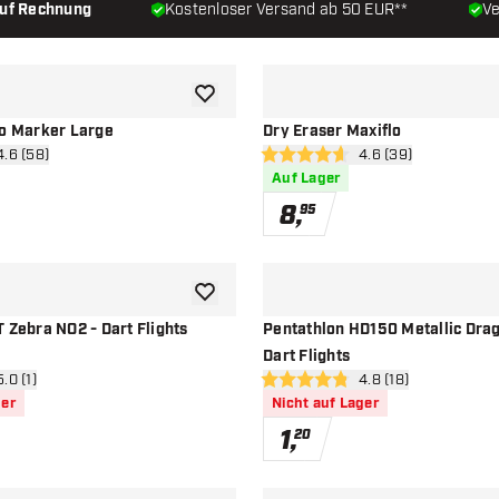
auf Rechnung
Kostenloser Versand ab 50 EUR**
Ve
Zur Wunschliste hinzufügen
lo Marker Large
Dry Eraser Maxiflo
wertungsbereich öffnen
4.6 (58)
Bewertungsbereich 
4.6 (39)
ssterne
4.6 Bewertungssterne
Auf Lager
8
,
95
Zur Wunschliste hinzufügen
 Zebra NO2 - Dart Flights
Pentathlon HD150 Metallic Drag
Dart Flights
ertungsbereich öffnen
5.0 (1)
Bewertungsbereich 
4.8 (18)
terne
4.8 Bewertungssterne
ger
Nicht auf Lager
1
,
20