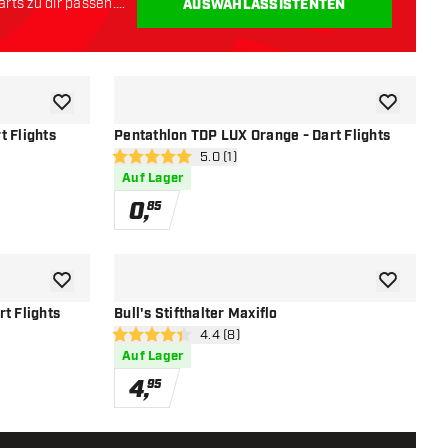
rts zu dir passen.
AUSWAHLASSISTENTEN
Zur Wunschliste hinzufügen
Zur Wunsch
t Flights
Pentathlon TDP LUX Orange - Dart Flights
öffnen
Bewertungsbereich öffnen
5.0 (1)
5 Bewertungssterne
Auf Lager
0
,
85
Zur Wunschliste hinzufügen
Zur Wunsch
t Flights
Bull's Stifthalter Maxiflo
öffnen
Bewertungsbereich öffnen
4.4 (8)
4.4 Bewertungssterne
Auf Lager
4
,
95