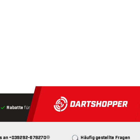
Rabatte
für Kunden
Produkte auf Lager
, Versand innerha
ns an +039292-678270
Häufig gestellte Fragen
Kundenservice nicht verfügbar