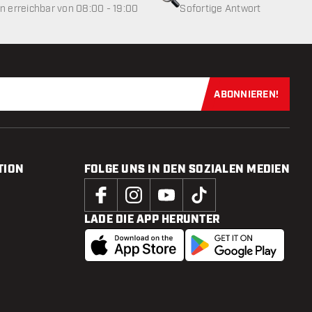
 erreichbar von 08:00 - 19:00
Sofortige Antwort
ABONNIEREN!
Jetzt für uns
TION
FOLGE UNS IN DEN SOZIALEN MEDIEN
LADE DIE APP HERUNTER