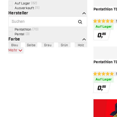
Auf Lager
(
62
)
Ausverkauft
(
11
)
Pentathlon TD
Hersteller
Bew
5 Bewertungss
Auf Lager
Pentathlon
(
70
)
0
,
Pentel
(
3
)
85
Farbe
Blau
Gelbe
Grau
Grün
Holz
Mehr
Pentathlon TD
Bew
5 Bewertungss
Auf Lager
0
,
85