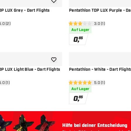
Zur Wunschliste hinzufügen
P LUX Grey - Dart Flights
Pentathlon TDP LUX Purple - Dar
ertungsbereich öffnen
5.0 (2)
Bewertungsbereich 
3.0 (1)
terne
3 Bewertungssterne
Auf Lager
0
,
85
Zur Wunschliste hinzufügen
P LUX Light Blue - Dart Flights
Pentathlon - White - Dart Flight
ertungsbereich öffnen
5.0 (1)
Bewertungsbereich 
5.0 (1)
terne
5 Bewertungssterne
Auf Lager
0
,
85
Hilfe bei deiner Entscheidung