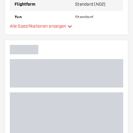
Flightform
Standard (NO2)
Typ
Standard
Alle Spezifikationen anzeigen
Flexibilität
Hauptfarbe