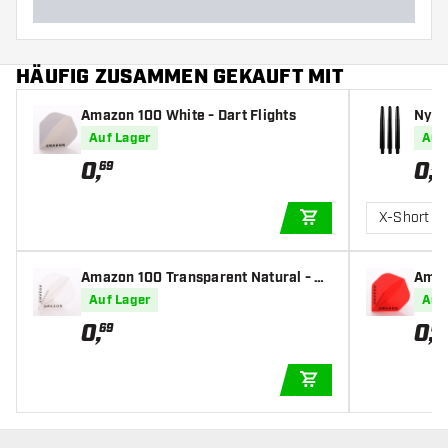
HÄUFIG ZUSAMMEN GEKAUFT MIT
Amazon 100 White - Dart Flights
Nylon
Auf Lager
Auf
0
,
0
,
69
79
X-Short
IN DEN WARENKOR
Amazon 100 Transparent Natural - Da
Amaz
rt Flights
light
Auf Lager
Auf
0
,
0
,
69
69
IN DEN WARENKOR