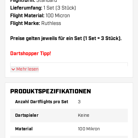
Flightform:
Standard
Lieferumfang:
1 Set (3 Stück)
Flight Material:
100 Micron
Flight Marke:
Ruthless
Preise gelten jeweils für ein Set (1 Set = 3 Stück).
Dartshopper Tipp!
Mehr lesen
Sorgen Sie für genügend Ersatz Flights und
Shafts. Diese können sich durch Gebrauch
abnutzen oder brechen.
PRODUKTSPEZIFIKATIONEN
Anzahl Dartflights pro Set
3
Probieren Sie eine andere Form, ein anderes
Material oder eine andere Dicke der Flights aus,
Dartspieler
Keine
um herauszufinden, welche Variante am besten
zu Ihnen passt!
Material
100 Mikron