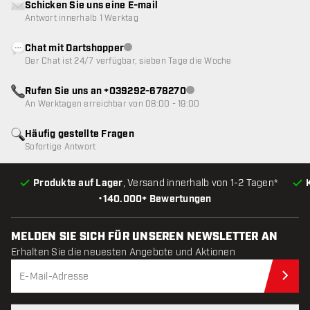
Schicken Sie uns eine E-mail
Antwort innerhalb 1 Werktag
Chat mit Dartshopper
Kundenservice nicht verfügbar
Der Chat ist 24/7 verfügbar, sieben Tage die Woche
Rufen Sie uns an +039292-678270
Kundenservice nicht verfügba
An Werktagen erreichbar von 08:00 - 19:00
Häufig gestellte Fragen
Sofortige Antwort
Produkte auf Lager
, Versand innerhalb von 1-2 Tagen*
•
140.000+ Bewertungen
MELDEN SIE SICH FÜR UNSEREN NEWSLETTER AN
Erhalten Sie die neuesten Angebote und Aktionen
Jet