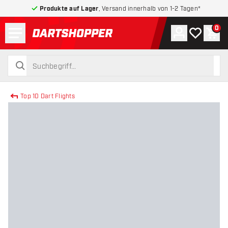
Produkte auf Lager
, Versand innerhalb von 1-2 Tagen*
Menü
0
Konto
Meine Wuns
War
zurück zur Startseite
suchen
suchen
Top 10 Dart Flights