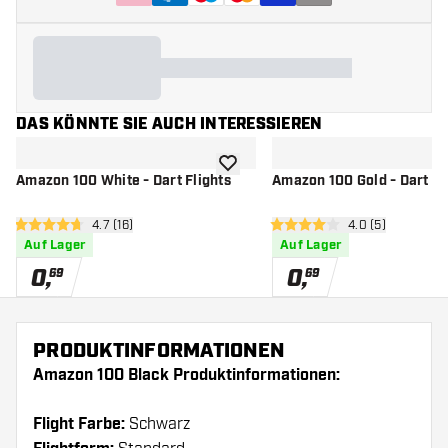
DAS KÖNNTE SIE AUCH INTERESSIEREN
Zur Wunschliste hinzufügen
Amazon 100 White - Dart Flights
Amazon 100 Gold - Dart Fl
Bewertungsbereich öffnen
4.7 (16)
Bewertungsbere
4.0 (5)
4.7 Bewertungssterne
4 Bewertungssterne
Auf Lager
Auf Lager
0
,
0
,
69
69
PRODUKTINFORMATIONEN
Amazon 100 Black Produktinformationen:
Flight Farbe:
Schwarz