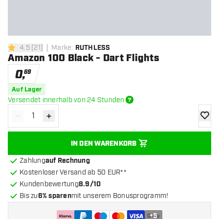
4.5
[
21
]
Marke
:
RUTHLESS
4.5 Bewertungssterne
Amazon 100 Black - Dart Flights
0
,
69
Auf Lager
Versendet innerhalb von 24 Stunden
-
+
Menge verringern
Menge erhöhen
Zur Wu
IN DEN WARENKORB
Zahlung
auf Rechnung
Kostenloser Versand ab 50 EUR**
Kundenbewertung
8.9/10
Bis zu
6% sparen
mit unserem Bonusprogramm!
+
5