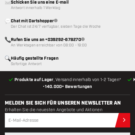
Schicken Sie uns eine E-mail
Antwort innerhalb 1 Werktag
Chat mit Dartshopper
Kundenservice nicht verfügbar
Der Chat ist 24/7 verfügbar, sieben Tage die Woche
Rufen Sie uns an +039292-678270
Kundenservice nicht verfügba
An Werktagen erreichbar von 08:00 - 19:00
Häufig gestellte Fragen
Sofortige Antwort
Produkte auf Lager
, Versand innerhalb von 1-2 Tagen*
•
140.000+ Bewertungen
MELDEN SIE SICH FÜR UNSEREN NEWSLETTER AN
Erhalten Sie die neuesten Angebote und Aktionen
Jet