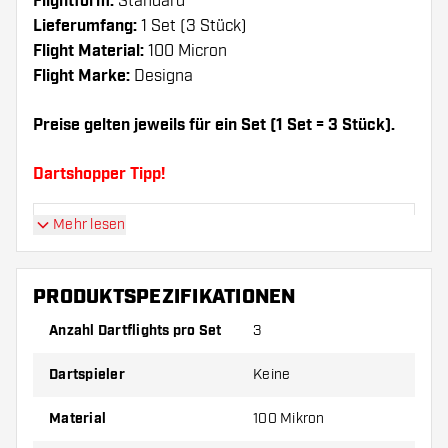
Flightform:
Standard
Lieferumfang:
1 Set (3 Stück)
Flight Material:
100 Micron
Flight Marke:
Designa
Preise gelten jeweils für ein Set (1 Set = 3 Stück).
Dartshopper Tipp!
Mehr lesen
Sorgen Sie für genügend Ersatz Flights und
Shafts. Diese können sich durch Gebrauch
abnutzen oder brechen.
PRODUKTSPEZIFIKATIONEN
Anzahl Dartflights pro Set
3
Probieren Sie eine andere Form, ein anderes
Material oder eine andere Dicke der Flights aus,
Dartspieler
Keine
um herauszufinden, welche Variante am besten
zu Ihnen passt!
Material
100 Mikron