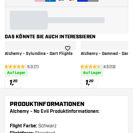
DAS KÖNNTE SIE AUCH INTERESSIEREN
Zur Wunschliste hinzufügen
Alchemy - Sylundine - Dart Flights
Alchemy - Damned - Dart F
Bewertungsbereich öffnen
5.0 (7)
Bewertungsbere
4.5 (13)
5 Bewertungssterne
4.5 Bewertungssterne
Auf Lager
Auf Lager
1
,
1
,
20
20
PRODUKTINFORMATIONEN
Alchemy - No Evil Produktinformationen:
Flight Farbe:
Schwarz