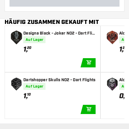
HÄUFIG ZUSAMMEN GEKAUFT MIT
Designa Black - Joker NO2 - Dart Flig
Alche
hts
ghts
Auf Lager
Auf
1
,
1
,
20
20
IN DEN WARENKOR
Dartshopper Skulls NO2 - Dart Flights
Alche
Auf Lager
Auf
1
,
0
,
10
95
IN DEN WARENKOR