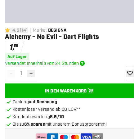
4.5
[
14
]
Marke
:
DESIGNA
4.5 Bewertungssterne
Alchemy - No Evil - Dart Flights
1
,
20
Auf Lager
Versendet innerhalb von 24 Stunden
-
+
Menge verringern
Menge erhöhen
Zur Wu
IN DEN WARENKORB
Zahlung
auf Rechnung
Kostenloser Versand ab 50 EUR**
Kundenbewertung
8.9/10
Bis zu
6% sparen
mit unserem Bonusprogramm!
+
5