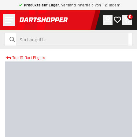
Produkte auf Lager
, Versand innerhalb von 1-2 Tagen*
Menü
0
Konto
Meine Wuns
War
zurück zur Startseite
suchen
suchen
Top 10 Dart Flights