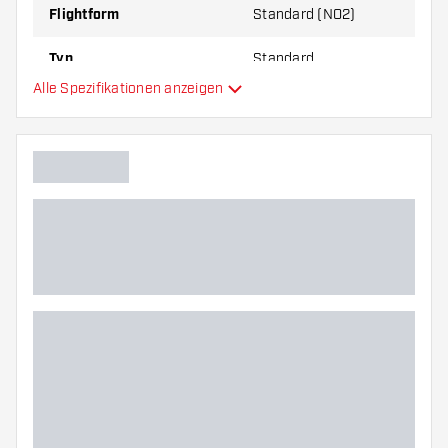
Flightform
Standard (NO2)
Typ
Standard
Alle Spezifikationen anzeigen
Flexibilität
Hauptfarbe