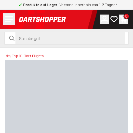
Produkte auf Lager
, Versand innerhalb von 1-2 Tagen*
Menü
0
Konto
Meine Wuns
War
zurück zur Startseite
suchen
suchen
Top 10 Dart Flights