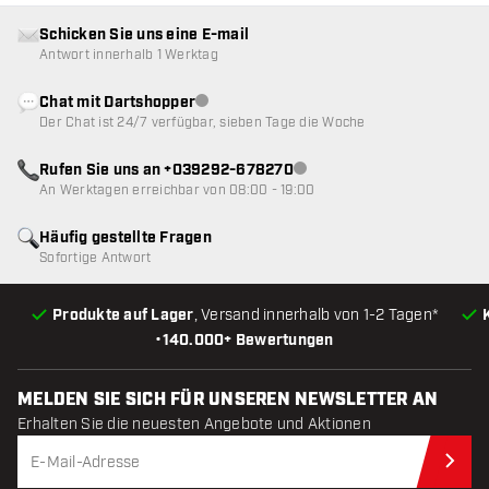
Schicken Sie uns eine E-mail
Antwort innerhalb 1 Werktag
Chat mit Dartshopper
Kundenservice nicht verfügbar
Der Chat ist 24/7 verfügbar, sieben Tage die Woche
Rufen Sie uns an +039292-678270
Kundenservice nicht verfügba
An Werktagen erreichbar von 08:00 - 19:00
Häufig gestellte Fragen
Sofortige Antwort
Produkte auf Lager
, Versand innerhalb von 1-2 Tagen*
•
140.000+ Bewertungen
MELDEN SIE SICH FÜR UNSEREN NEWSLETTER AN
Erhalten Sie die neuesten Angebote und Aktionen
Jet