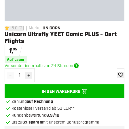
5.0
[
3
]
Marke
:
UNICORN
5 Bewertungssterne
Unicorn Ultrafly YEET Comic PLUS - Dart
Flights
1
,
05
Auf Lager
Versendet innerhalb von 24 Stunden
-
+
Menge verringern
Menge erhöhen
Zur Wu
IN DEN WARENKORB
Zahlung
auf Rechnung
Kostenloser Versand ab 50 EUR**
Kundenbewertung
8.9/10
Bis zu
6% sparen
mit unserem Bonusprogramm!