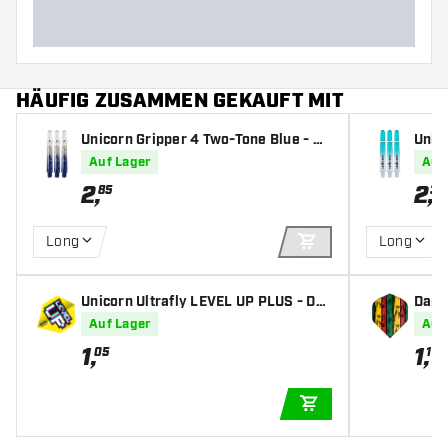
HÄUFIG ZUSAMMEN GEKAUFT MIT
Unicorn Gripper 4 Two-Tone Blue - Da
Unic
rt Shafts
p - D
Auf Lager
Auf
2
,
2
,
85
35
Long
Long
IN DEN WARENKOR
Unicorn Ultrafly LEVEL UP PLUS - Dar
Dart
t Flights
hts
Auf Lager
Auf
1
,
1
,
05
10
IN DEN WARENKOR