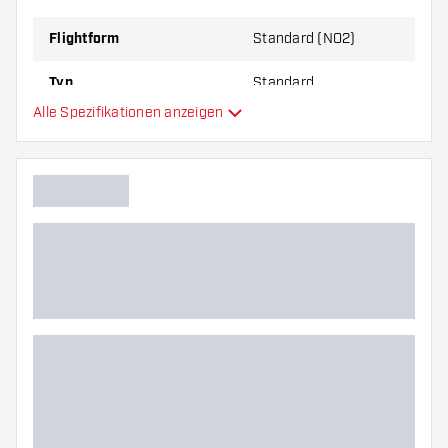
zu Ihnen passt!
Flightform
Standard (NO2)
Typ
Standard
Alle Spezifikationen anzeigen
Flexibilität
Hauptfarbe