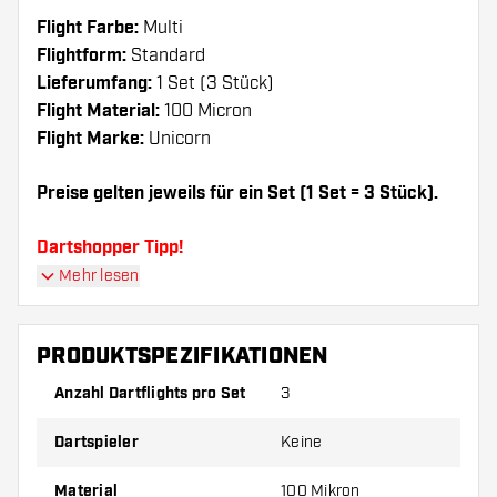
Flight Farbe:
Multi
Flightform:
Standard
Lieferumfang:
1 Set (3 Stück)
Flight Material:
100 Micron
Flight Marke:
Unicorn
Preise gelten jeweils für ein Set (1 Set = 3 Stück).
Dartshopper Tipp!
Mehr lesen
Sorgen Sie für genügend Ersatz Flights und
Shafts. Diese können sich durch Gebrauch
PRODUKTSPEZIFIKATIONEN
abnutzen oder brechen.
Anzahl Dartflights pro Set
3
Probieren Sie eine andere Form, ein anderes
Dartspieler
Keine
Material oder eine andere Dicke der Flights aus,
um herauszufinden, welche Variante am besten
Material
100 Mikron