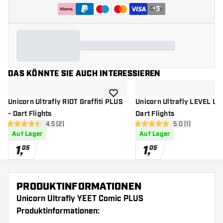
+
5
DAS KÖNNTE SIE AUCH INTERESSIEREN
Zur Wunschliste hinzufügen
Unicorn Ultrafly RIOT Graffiti PLUS
Unicorn Ultrafly LEVEL UP
- Dart Flights
Dart Flights
Bewertungsbereich öffnen
4.5 (2)
Bewertungsberei
5.0 (1)
4.5 Bewertungssterne
5 Bewertungssterne
Auf Lager
Auf Lager
1
,
1
,
05
05
PRODUKTINFORMATIONEN
Unicorn Ultrafly YEET Comic PLUS
Produktinformationen: