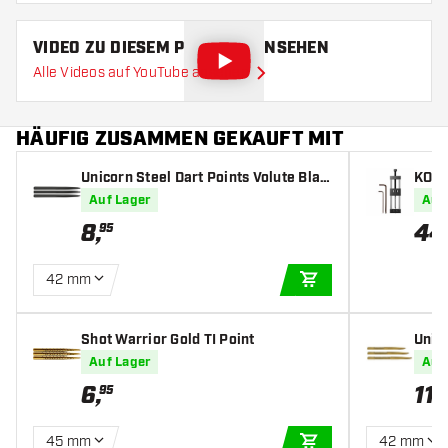
VIDEO ZU DIESEM PRODUKT ANSEHEN
Alle Videos auf YouTube ansehen
HÄUFIG ZUSAMMEN GEKAUFT MIT
Unicorn Steel Dart Points Volute Blac
KOTO
k
inter
Auf Lager
Auf
8
,
44
95
42 mm
IN DEN WARENKOR
Shot Warrior Gold TI Point
Unico
Auf Lager
Auf
6
,
11
,
95
9
45 mm
42 mm