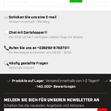
IN DEN WARENKOR
Schicken Sie uns eine E-mail
Antwort innerhalb 1 Werktag
Chat mit Dartshopper
Kundenservice nicht verfügbar
Der Chat ist 24/7 verfügbar, sieben Tage die Woche
Rufen Sie uns an +039292-678270
Kundenservice nicht verfügba
An Werktagen erreichbar von 08:00 - 19:00
Häufig gestellte Fragen
Sofortige Antwort
Produkte auf Lager
, Versand innerhalb von 1-2 Tagen*
•
140.000+ Bewertungen
MELDEN SIE SICH FÜR UNSEREN NEWSLETTER AN
Erhalten Sie die neuesten Angebote und Aktionen