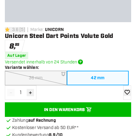
3.6
[
5
]
Marke
:
UNICORN
3.6 Bewertungssterne
Unicorn Steel Dart Points Volute Gold
8
,
95
Auf Lager
Versendet innerhalb von 24 Stunden
Variante wählen
:
36 mm
42 mm
-
+
Menge verringern
Menge erhöhen
Zur Wu
IN DEN WARENKORB
Zahlung
auf Rechnung
Kostenloser Versand ab 50 EUR**
Kundenbewertung
8.9/10