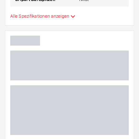
Gripzone Dartspitzen
Vorne
Alle Spezifikationen anzeigen
Hauptfarbe
Länge Dartspitzen