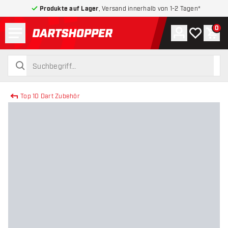
Produkte auf Lager
, Versand innerhalb von 1-2 Tagen*
Menü
0
Konto
Meine Wuns
War
zurück zur Startseite
suchen
suchen
Top 10 Dart Zubehör