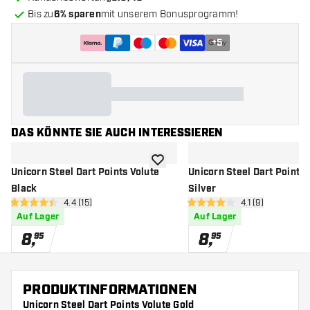
Bis zu
6% sparen
mit unserem Bonusprogramm!
+
5
DAS KÖNNTE SIE AUCH INTERESSIEREN
Zur Wunschliste hinzufügen
Unicorn Steel Dart Points Volute
Unicorn Steel Dart Points 
Black
Silver
Bewertungsbereich öffnen
4.4 (15)
Bewertungsberei
4.1 (9)
4.4 Bewertungssterne
4.1 Bewertungssterne
Auf Lager
Auf Lager
8
,
8
,
95
95
PRODUKTINFORMATIONEN
Unicorn Steel Dart Points Volute Gold