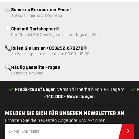
Schicken Sie uns eine E-mail
Antwort innerhalb 1 Werktag
Chat mit Dartshopper
Kundenservice nicht verfügbar
Der Chat ist 24/7 verfügbar, sieben Tage die Woche
Rufen Sie uns an +039292-678270
Kundenservice nicht verfügba
An Werktagen erreichbar von 08:00 - 19:00
Häufig gestellte Fragen
Sofortige Antwort
Produkte auf Lager
, Versand innerhalb von 1-2 Tagen*
•
140.000+ Bewertungen
MELDEN SIE SICH FÜR UNSEREN NEWSLETTER AN
Erhalten Sie die neuesten Angebote und Aktionen
Jet