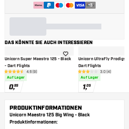
+
5
DAS KÖNNTE SIE AUCH INTERESSIEREN
Zur Wunschliste hinzufügen
Unicorn Super Maestro 125 - Black
Unicorn UltraFly Prodigy B
- Dart Flights
Dart Flights
Bewertungsbereich öffnen
4.6 (9)
Bewertungsbere
3.0 (4)
4.6 Bewertungssterne
3 Bewertungssterne
Auf Lager
Auf Lager
0
,
1
,
95
05
PRODUKTINFORMATIONEN
Unicorn Maestro 125 Big Wing - Black
Produktinformationen: