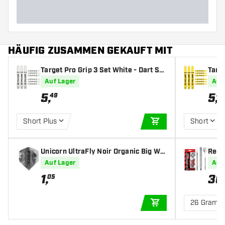
HÄUFIG ZUSAMMEN GEKAUFT MIT
Target Pro Grip 3 Set White - Dart Sh
Targe
afts
afts
Auf Lager
Auf
5
,
5
,
49
49
Short Plus
Short
IN DEN WARENKOR
Unicorn UltraFly Noir Organic Big Win
Red 
g - Dart Flights
Auf Lager
Auf
1
,
36
05
26 Gramm
IN DEN WARENKOR