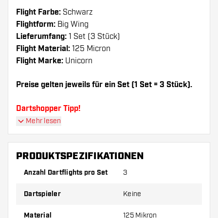
Flight Farbe:
Schwarz
Flightform:
Big Wing
Lieferumfang:
1 Set (3 Stück)
Flight Material:
125 Micron
Flight Marke:
Unicorn
Preise gelten jeweils für ein Set (1 Set = 3 Stück).
Dartshopper Tipp!
Mehr lesen
Sorgen Sie für genügend Ersatz Flights und
Shafts. Diese können sich durch Gebrauch
PRODUKTSPEZIFIKATIONEN
abnutzen oder brechen.
Anzahl Dartflights pro Set
3
Probieren Sie eine andere Form, ein anderes
Dartspieler
Keine
Material oder eine andere Dicke der Flights aus,
um herauszufinden, welche Variante am besten
Material
125 Mikron