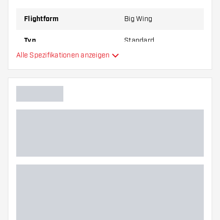
zu Ihnen passt!
Flightform
Big Wing
Typ
Standard
Alle Spezifikationen anzeigen
Flexibilität
Hauptfarbe