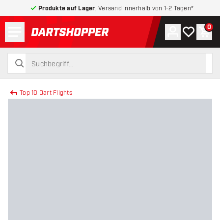
Produkte auf Lager
, Versand innerhalb von 1-2 Tagen*
Menü
0
Konto
Meine Wuns
War
zurück zur Startseite
suchen
suchen
Top 10 Dart Flights