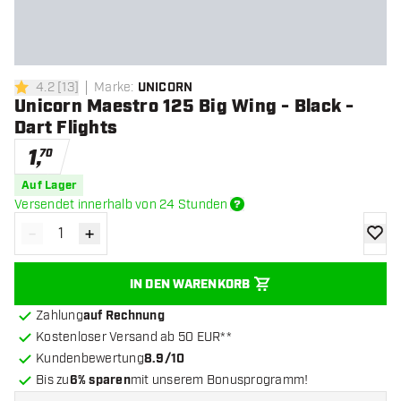
4.2
[
13
]
Marke
:
UNICORN
4.2 Bewertungssterne
Unicorn Maestro 125 Big Wing - Black -
Dart Flights
1
,
70
Auf Lager
Versendet innerhalb von 24 Stunden
-
+
Menge verringern
Menge erhöhen
Zur Wu
IN DEN WARENKORB
Zahlung
auf Rechnung
Kostenloser Versand ab 50 EUR**
Kundenbewertung
8.9/10
Bis zu
6% sparen
mit unserem Bonusprogramm!