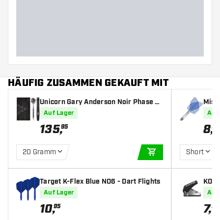
Barreldurchmesser (MM)
Barrellänge (MM)
HÄUFIG ZUSAMMEN GEKAUFT MIT
Unicorn Gary Anderson Noir Phase 6
Miss
90% - Softdarts
nt Bl
Auf Lager
Auf
135
,
8
,
95
95
20 Gramm
Short
IN DEN WARENKOR
Target K-Flex Blue NO6 - Dart Flights
KOTO
k
Auf Lager
Auf
10
,
7
,
95
95