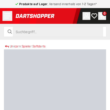
Produkte auf Lager
, Versand innerhalb von 1-2 Tagen*
Menü
0
Konto
Meine Wuns
War
zurück zur Startseite
suchen
suchen
Unicorn Spieler Softdarts