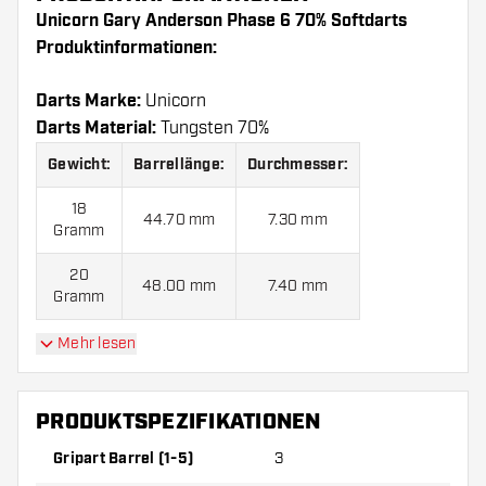
Unicorn Gary Anderson Phase 6 70% Softdarts
Produktinformationen:
Darts Marke:
Unicorn
Darts Material:
Tungsten 70%
Gewicht:
Barrellänge:
Durchmesser:
18
44.70 mm
7.30 mm
Gramm
20
48.00 mm
7.40 mm
Gramm
Mehr lesen
Unicorn Gary Anderson Phase 6 70% Softdarts
kommen mit:
3 Barrels, 3 Flights und 3 Shafts.
PRODUKTSPEZIFIKATIONEN
Gripart Barrel (1-5)
3