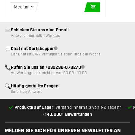
Medium
IN DEN WARENKOR
Schicken Sie uns eine E-mail
Antwort innerhalb 1 Werktag
Chat mit Dartshopper
Kundenservice nicht verfügbar
Der Chat ist 24/7 verfügbar, sieben Tage die Woche
Rufen Sie uns an +039292-678270
Kundenservice nicht verfügba
An Werktagen erreichbar von 08:00 - 19:00
Häufig gestellte Fragen
Sofortige Antwort
Produkte auf Lager
, Versand innerhalb von 1-2 Tagen*
•
140.000+ Bewertungen
MELDEN SIE SICH FÜR UNSEREN NEWSLETTER AN