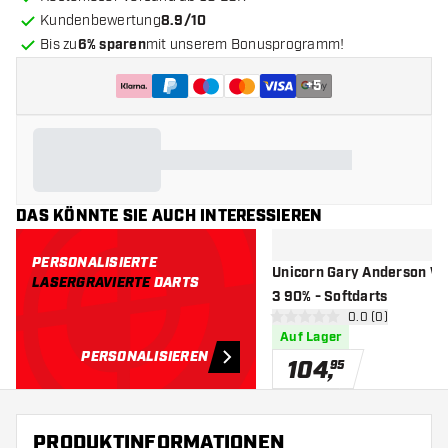
Kundenbewertung
8.9/10
Bis zu
6% sparen
mit unserem Bonusprogramm!
+
5
DAS KÖNNTE SIE AUCH INTERESSIEREN
PERSONALISIERTE
Unicorn Gary Anderson W.
LASERGRAVIERTE
DARTS
3 90% - Softdarts
Bewertungsbere
0.0 (0)
0 Bewertungssterne
Auf Lager
PERSONALISIEREN
104
,
95
PRODUKTINFORMATIONEN