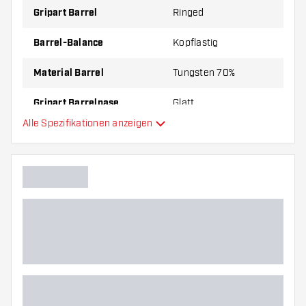
Gripart Barrel
Ringed
Barrel-Balance
Kopflastig
Material Barrel
Tungsten 70%
Gripart Barrelnase
Glatt
Alle Spezifikationen anzeigen
Dartspieler
Barrelfarbe
Form Barrelnase
Barrel Gripzone
Barrelform
Gewicht