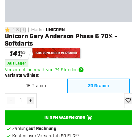
4.8
[
4
]
Marke
:
UNICORN
4.8 Bewertungssterne
Unicorn Gary Anderson Phase 6 70% -
Softdarts
141
,
95
Kostenloser Versand
Auf Lager
Versendet innerhalb von 24 Stunden
Variante wählen
:
18 Gramm
20 Gramm
-
+
Menge verringern
Menge erhöhen
Zur Wu
IN DEN WARENKORB
Zahlung
auf Rechnung
Kostenloser Versand ab 50 EUR**