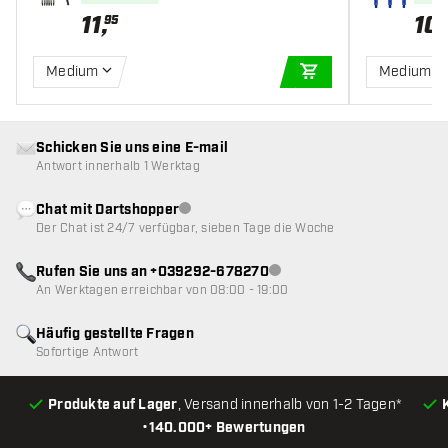
11
,
10
,
95
Medium
Medium
IN DEN WARENKOR
Schicken Sie uns eine E-mail
Antwort innerhalb 1 Werktag
Chat mit Dartshopper
Kundenservice nicht verfügbar
Der Chat ist 24/7 verfügbar, sieben Tage die Woche
Rufen Sie uns an +039292-678270
Kundenservice nicht verfügba
An Werktagen erreichbar von 08:00 - 19:00
Häufig gestellte Fragen
Sofortige Antwort
Produkte auf Lager
, Versand innerhalb von 1-2 Tagen*
•
140.000+ Bewertungen