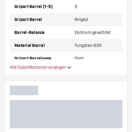
Gripart Barrel (1-5)
3
Gripart Barrel
Ringed
Barrel-Balance
Zentrum gewichtet
Material Barrel
Tungsten 90%
Gripart Barrelnase
Glatt
Alle Spezifikationen anzeigen
Dartspieler
Barrelfarbe
Form Barrelnase
Barrel Gripzone
Barrelform