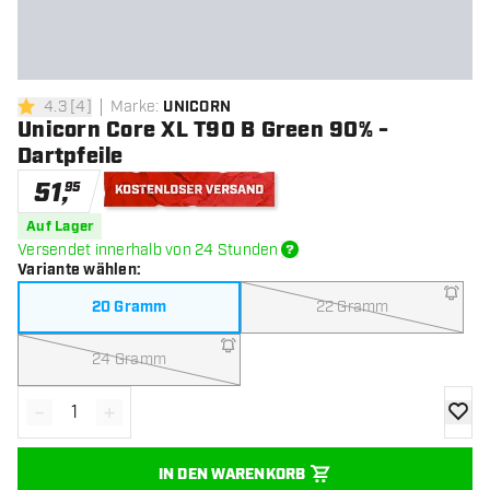
4.3
[
4
]
Marke
:
UNICORN
4.3 Bewertungssterne
Unicorn Core XL T90 B Green 90% -
Dartpfeile
51
,
95
Kostenloser Versand
Auf Lager
Versendet innerhalb von 24 Stunden
Variante wählen
:
20 Gramm
22 Gramm
24 Gramm
-
+
Menge verringern
Menge erhöhen
Zur Wu
IN DEN WARENKORB