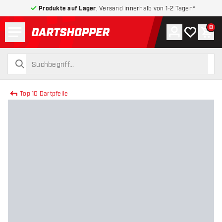
Produkte auf Lager
, Versand innerhalb von 1-2 Tagen*
Menü
0
Konto
Meine Wuns
War
zurück zur Startseite
suchen
suchen
Top 10 Dartpfeile