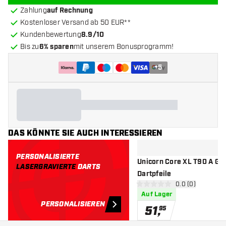
Zahlung
auf Rechnung
Kostenloser Versand ab 50 EUR**
Kundenbewertung
8.9/10
Bis zu
6% sparen
mit unserem Bonusprogramm!
+
5
DAS KÖNNTE SIE AUCH INTERESSIEREN
PERSONALISIERTE
Unicorn Core XL T90 A Gr
LASERGRAVIERTE
DARTS
Dartpfeile
Bewertungsbere
0.0 (0)
0 Bewertungssterne
Auf Lager
PERSONALISIEREN
51
,
95