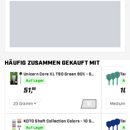
Gewicht
Barreldurchmesser (MM)
Barrellänge (MM)
HÄUFIG ZUSAMMEN GEKAUFT MIT
Unicorn Core XL T90 Green 90% - Sof
Targe
tdarts
s
Auf Lager
Auf
51
,
10
,
95
23 Gramm
Medium
IN DEN WARENKOR
KOTO Shaft Collection Colors - 10 Set
Targe
s + Remover - Dart Shafts
Auf Lager
Auf