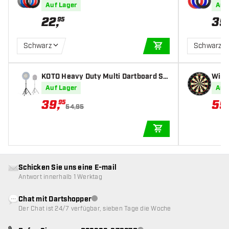
Auf Lager
Auf
22
,
39
95
Schwarz
Schwarz
IN DEN WARENKOR
KOTO Heavy Duty Multi Dartboard St
Winm
andard
Auf Lager
Auf
39
,
59
95
54,95
IN DEN WARENKOR
Schicken Sie uns eine E-mail
Antwort innerhalb 1 Werktag
Chat mit Dartshopper
Kundenservice nicht verfügbar
Der Chat ist 24/7 verfügbar, sieben Tage die Woche