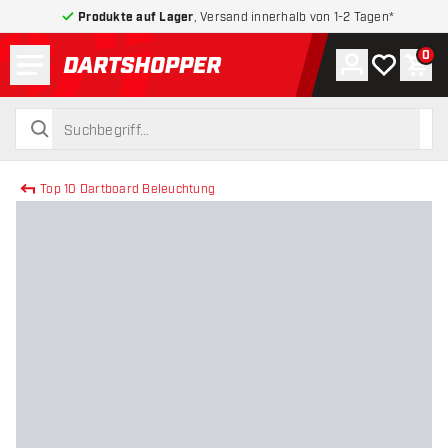
Produkte auf Lager
, Versand innerhalb von 1-2 Tagen*
Menü
0
Konto
Meine Wuns
War
zurück zur Startseite
suchen
suchen
Top 10 Dartboard Beleuchtung