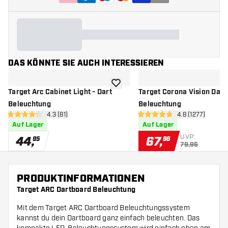
DAS KÖNNTE SIE AUCH INTERESSIEREN
Zur Wunschliste hinzufügen
Target Arc Cabinet Light - Dart
Target Corona Vision Dart
Beleuchtung
Beleuchtung
Bewertungsbereich öffnen
4.3 (81)
Bewertungsber
4.8 (1277)
4.3 Bewertungssterne
4.8 Bewertungssterne
Auf Lager
Auf Lager
UVP:
44
,
67
,
95
96
79,95
PRODUKTINFORMATIONEN
Target ARC Dartboard Beleuchtung
Mit dem Target ARC Dartboard Beleuchtungssystem
kannst du dein Dartboard ganz einfach beleuchten. Das