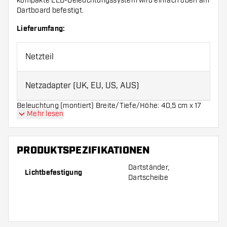
kompakte LED-Beleuchtungssystem wird einfach oben am
Dartboard befestigt.
Lieferumfang:
Netzteil
Netzadapter (UK, EU, US, AUS)
Beleuchtung (montiert) Breite/Tiefe/Höhe: 40,5 cm x 17
Mehr lesen
cm x 10 cm
PRODUKTSPEZIFIKATIONEN
Dartständer,
Lichtbefestigung
Dartscheibe