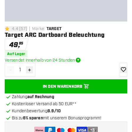
4.4
[
57
]
Marke
:
TARGET
4.4 Bewertungssterne
Target ARC Dartboard Beleuchtung
49
,
95
Auf Lager
Versendet innerhalb von 24 Stunden
-
+
Menge verringern
Menge erhöhen
Zur Wu
IN DEN WARENKORB
Zahlung
auf Rechnung
Kostenloser Versand ab 50 EUR**
Kundenbewertung
8.9/10
Bis zu
6% sparen
mit unserem Bonusprogramm!
+
5