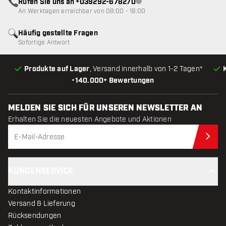
Rufen Sie uns an +039292-678270
Kundenservice nicht verfügba
An Werktagen erreichbar von 08:00 - 19:00
Häufig gestellte Fragen
Sofortige Antwort
Produkte auf Lager
, Versand innerhalb von 1-2 Tagen*
•
140.000+ Bewertungen
MELDEN SIE SICH FÜR UNSEREN NEWSLETTER AN
Erhalten Sie die neuesten Angebote und Aktionen
Jet
KUNDENSERVICE
Kontaktinformationen
Versand & Lieferung
Rücksendungen