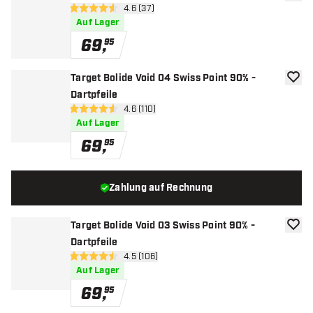
Zur W
Bewertungsbereich öffnen
4.6 (37)
4.6 Bewertungssterne
Auf Lager
69
,
95
Target Bolide Void 04 Swiss Point 90% -
Zur W
Dartpfeile
Bewertungsbereich öffnen
4.6 (110)
4.6 Bewertungssterne
Auf Lager
69
,
95
Zahlung auf Rechnung
Target Bolide Void 03 Swiss Point 90% -
Zur W
Dartpfeile
Bewertungsbereich öffnen
4.5 (106)
4.5 Bewertungssterne
Auf Lager
69
,
95