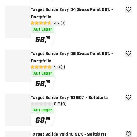
Target Bolide Envy 04 Swiss Point 90% -
Zur W
Dartpfeile
Bewertungsbereich öffnen
4.7 (3)
4.7 Bewertungssterne
Auf Lager
69
,
95
Target Bolide Envy 05 Swiss Point 90% -
Zur W
Dartpfeile
Bewertungsbereich öffnen
5.0 (1)
5 Bewertungssterne
Auf Lager
69
,
95
Target Bolide Envy 10 90% - Softdarts
Zur W
Bewertungsbereich öffnen
0.0 (0)
0 Bewertungssterne
Auf Lager
69
,
95
Target Bolide Void 10 90% - Softdarts