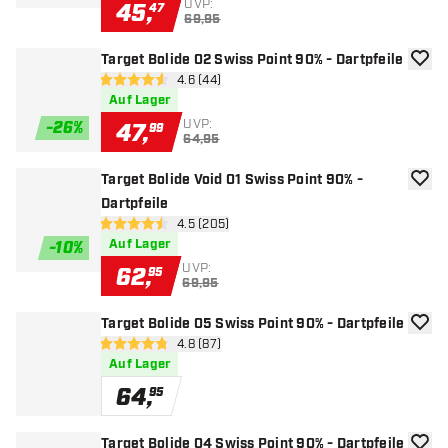
UVP:
45
,
47
69,95
Target Bolide 02 Swiss Point 90% - Dartpfeile
Zur W
Bewertungsbereich öffnen
4.6 (44)
4.6 Bewertungssterne
Auf Lager
UVP:
-
26
%
47
,
99
64,95
Target Bolide Void 01 Swiss Point 90% -
Zur W
Dartpfeile
Bewertungsbereich öffnen
4.5 (205)
4.5 Bewertungssterne
Auf Lager
-
10
%
UVP:
62
,
95
69,95
Target Bolide 05 Swiss Point 90% - Dartpfeile
Zur W
Bewertungsbereich öffnen
4.8 (87)
4.8 Bewertungssterne
Auf Lager
64
,
95
Target Bolide 04 Swiss Point 90% - Dartpfeile