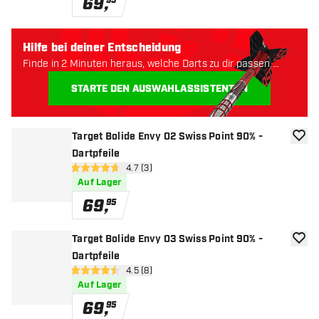
69
,
95
Hilfe bei deiner Entscheidung
Finde in 2 Minuten heraus, welche Darts zu dir passen.
Lass uns anfangen:
STARTE DEN AUSWAHLASSISTENTEN
Target Bolide Envy 02 Swiss Point 90% -
Zur W
Dartpfeile
Bewertungsbereich öffnen
4.7 (3)
4.7 Bewertungssterne
Auf Lager
69
,
95
Target Bolide Envy 03 Swiss Point 90% -
Zur W
Dartpfeile
Bewertungsbereich öffnen
4.5 (8)
4.5 Bewertungssterne
Auf Lager
69
,
95