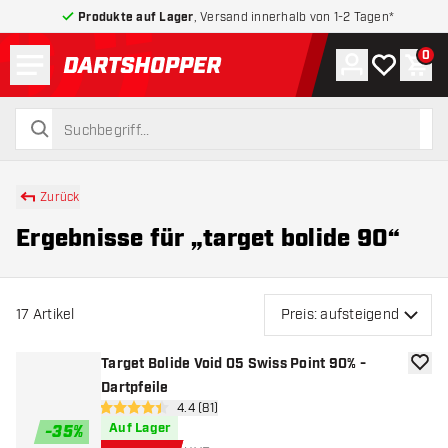
Produkte auf Lager
, Versand innerhalb von 1-2 Tagen*
Menü
0
Konto
Meine Wuns
War
zurück zur Startseite
suchen
suchen
Zurück
Ergebnisse für „target bolide 90“
17
Artikel
Preis: aufsteigend
Target Bolide Void 05 Swiss Point 90% -
Zur W
Dartpfeile
Bewertungsbereich öffnen
4.4 (81)
4.4 Bewertungssterne
Auf Lager
-
35
%