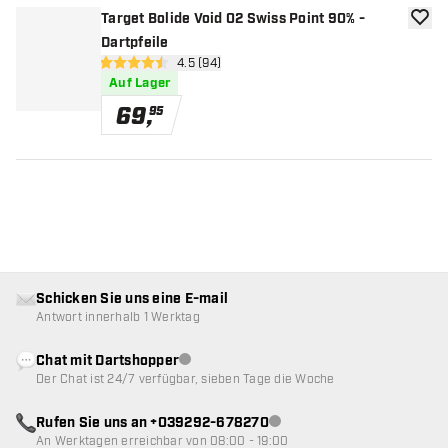
Target Bolide Void 02 Swiss Point 90% -
Zur W
Dartpfeile
Bewertungsbereich öffnen
4.5 (94)
4.5 Bewertungssterne
Auf Lager
69
,
95
Schicken Sie uns eine E-mail
Antwort innerhalb 1 Werktag
Chat mit Dartshopper
Kundenservice nicht verfügbar
Der Chat ist 24/7 verfügbar, sieben Tage die Woche
Rufen Sie uns an +039292-678270
Kundenservice nicht verfügba
An Werktagen erreichbar von 08:00 - 19:00