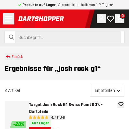
Produkte auf Lager
, Versand innerhalb von 1-2 Tagen*
Menü
0
Konto
Meine Wuns
War
zurück zur Startseite
suchen
suchen
Zurück
Ergebnisse für „josh rock g1“
2
Artikel
Empfohlen
Target Josh Rock G1 Swiss Point 90% -
Zur W
Dartpfeile
Bewertungsbereich öffnen
4.7 (104)
4.7 Bewertungssterne
Auf Lager
-
20
%