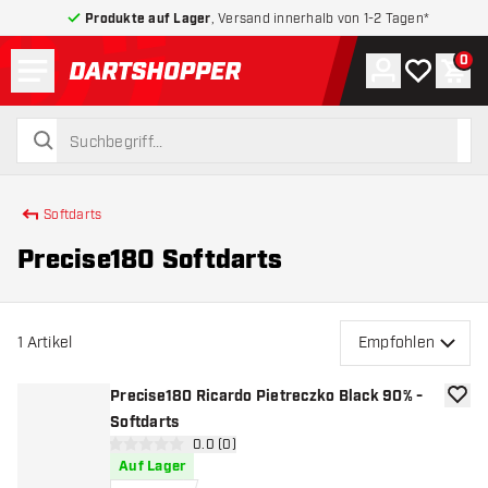
Produkte auf Lager
, Versand innerhalb von 1-2 Tagen*
Menü
0
Konto
Meine Wuns
War
zurück zur Startseite
suchen
suchen
Softdarts
Precise180 Softdarts
1
Artikel
Empfohlen
Precise180 Ricardo Pietreczko Black 90% -
Zur W
Softdarts
Bewertungsbereich öffnen
0.0 (0)
0 Bewertungssterne
Auf Lager