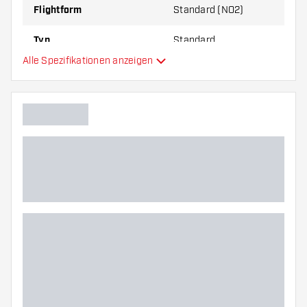
Flightform
Standard (NO2)
Typ
Standard
Alle Spezifikationen anzeigen
Flexibilität
Hauptfarbe