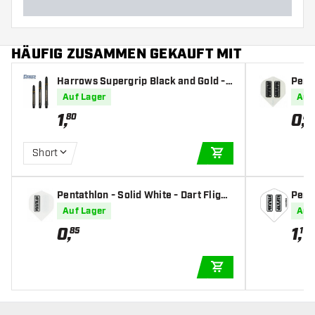
HÄUFIG ZUSAMMEN GEKAUFT MIT
Harrows Supergrip Black and Gold -
Penta
Dart Shafts
Fligh
Auf Lager
Auf
1
,
0
,
80
85
Short
IN DEN WARENKOR
Pentathlon - Solid White - Dart Flight
Penta
s
hts
Auf Lager
Auf
0
,
1
,
85
10
IN DEN WARENKOR