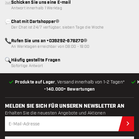
Schicken Sie uns eine E-mail
Antwort innerhalb 1 Werktag
Chat mit Dartshopper
Kundenservice nicht verfügbar
Der Chat ist 24/7 verfügbar, sieben Tage die Woche
Rufen Sie uns an +039292-678270
Kundenservice nicht verfügba
An Werktagen erreichbar von 08:00 - 19:00
Häufig gestellte Fragen
Sofortige Antwort
Produkte auf Lager
, Versand innerhalb von 1-2 Tagen*
•
140.000+ Bewertungen
MELDEN SIE SICH FÜR UNSEREN NEWSLETTER AN
Erhalten Sie die neuesten Angebote und Aktionen
Jet