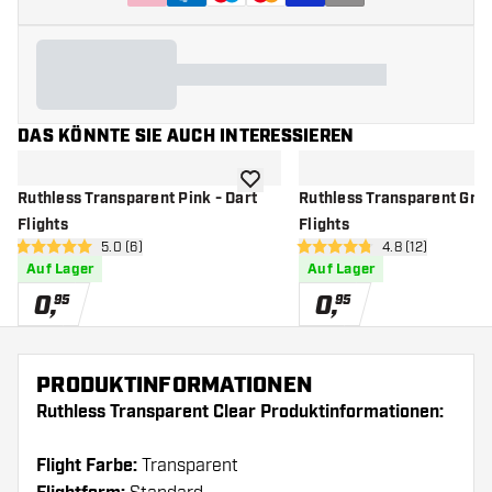
DAS KÖNNTE SIE AUCH INTERESSIEREN
Zur Wunschliste hinzufügen
Ruthless Transparent Pink - Dart
Ruthless Transparent Gree
Flights
Flights
Bewertungsbereich öffnen
5.0 (6)
Bewertungsbere
4.8 (12)
5 Bewertungssterne
4.8 Bewertungssterne
Auf Lager
Auf Lager
0
,
0
,
95
95
PRODUKTINFORMATIONEN
Ruthless Transparent Clear Produktinformationen:
Flight Farbe:
Transparent