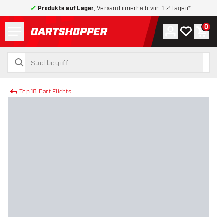
Produkte auf Lager
, Versand innerhalb von 1-2 Tagen*
Menü
0
Konto
Meine Wuns
War
zurück zur Startseite
suchen
suchen
Top 10 Dart Flights