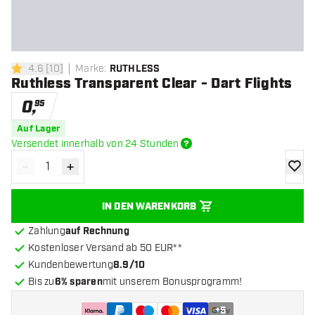
4.6
[
10
]
Marke
:
RUTHLESS
4.6 Bewertungssterne
Ruthless Transparent Clear - Dart Flights
0
,
95
Auf Lager
Versendet innerhalb von 24 Stunden
-
+
Menge verringern
Menge erhöhen
Zur Wu
IN DEN WARENKORB
Zahlung
auf Rechnung
Kostenloser Versand ab 50 EUR**
Kundenbewertung
8.9/10
Bis zu
6% sparen
mit unserem Bonusprogramm!
+
5