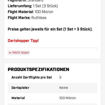
Flightform:
Standard
Lieferumfang:
1 Set (3 Stück)
Flight Material:
100 Micron
Flight Marke:
Ruthless
Preise gelten jeweils für ein Set (1 Set = 3 Stück).
Dartshopper Tipp!
Mehr lesen
Sorgen Sie für genügend Ersatz Flights und
Shafts. Diese können sich durch Gebrauch
abnutzen oder brechen.
PRODUKTSPEZIFIKATIONEN
Anzahl Dartflights pro Set
3
Probieren Sie eine andere Form, ein anderes
Material oder eine andere Dicke der Flights aus,
Dartspieler
Keine
um herauszufinden, welche Variante am besten
zu Ihnen passt!
Material
100 Mikron