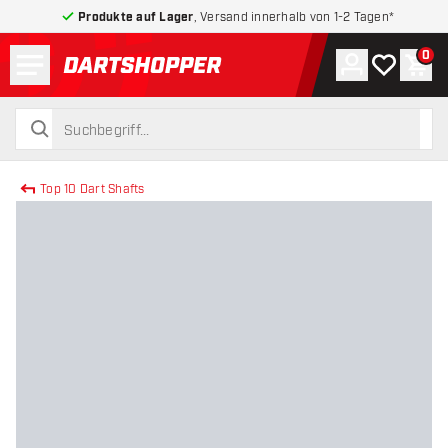
Produkte auf Lager
, Versand innerhalb von 1-2 Tagen*
Menü
0
Konto
Meine Wuns
War
zurück zur Startseite
suchen
suchen
Top 10 Dart Shafts