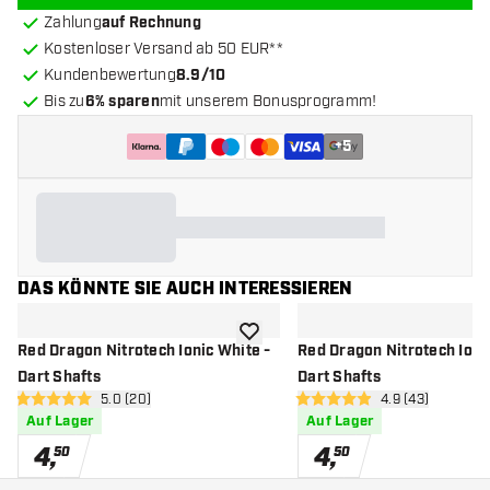
Zahlung
auf Rechnung
Kostenloser Versand ab 50 EUR**
Kundenbewertung
8.9/10
Bis zu
6% sparen
mit unserem Bonusprogramm!
+
5
DAS KÖNNTE SIE AUCH INTERESSIEREN
Zur Wunschliste hinzufügen
Red Dragon Nitrotech Ionic White -
Red Dragon Nitrotech Ionic
Dart Shafts
Dart Shafts
Bewertungsbereich öffnen
5.0 (20)
Bewertungsbere
4.9 (43)
5 Bewertungssterne
4.9 Bewertungssterne
Auf Lager
Auf Lager
4
,
4
,
50
50