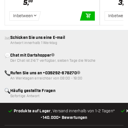
5
,
3
,
00
45
Inbetween
Inbetwee
IN DEN WARENKOR
Schicken Sie uns eine E-mail
Antwort innerhalb 1 Werktag
Chat mit Dartshopper
Kundenservice nicht verfügbar
Der Chat ist 24/7 verfügbar, sieben Tage die Woche
Rufen Sie uns an +039292-678270
Kundenservice nicht verfügba
An Werktagen erreichbar von 08:00 - 19:00
Häufig gestellte Fragen
Sofortige Antwort
Produkte auf Lager
, Versand innerhalb von 1-2 Tagen*
•
140.000+ Bewertungen