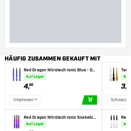
HÄUFIG ZUSAMMEN GEKAUFT MIT
Red Dragon Nitrotech Ionic Blue - Dar
Targe
t Shafts
Auf Lager
Auf
4
,
3
,
50
75
Inbetween
Schwarz
IN DEN WARENKOR
Red Dragon Nitrotech Ionic Snakebit
Red 
e Purple Dipped - Dart Shafts
afts
Auf Lager
Auf