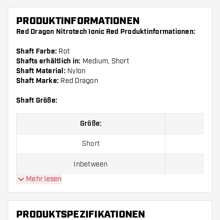
PRODUKTINFORMATIONEN
Red Dragon Nitrotech Ionic Red Produktinformationen:
Shaft Farbe:
Rot
Shafts erhältlich in:
Medium, Short
Shaft Material:
Nylon
Shaft Marke:
Red Dragon
Shaft Größe:
Größe:
Short
Inbetween
Mehr lesen
Medium
PRODUKTSPEZIFIKATIONEN
Preise gelten jeweils für ein Set (1 Set = 3 Stück).