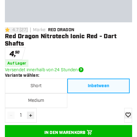
4.7
[
27
]
Marke
:
RED DRAGON
4.7 Bewertungssterne
Red Dragon Nitrotech Ionic Red - Dart
Shafts
4
,
50
Auf Lager
Versendet innerhalb von 24 Stunden
Variante wählen
:
Short
Inbetween
Medium
-
+
Menge verringern
Menge erhöhen
Zur Wu
IN DEN WARENKORB