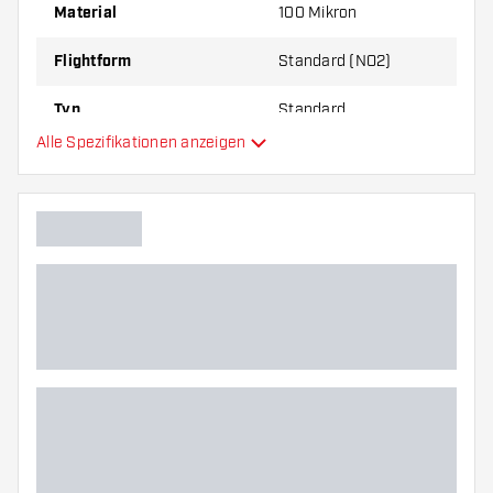
um herauszufinden, welche Variante am besten
Material
100 Mikron
zu Ihnen passt!
Flightform
Standard (NO2)
Typ
Standard
Alle Spezifikationen anzeigen
Flexibilität
Hauptfarbe