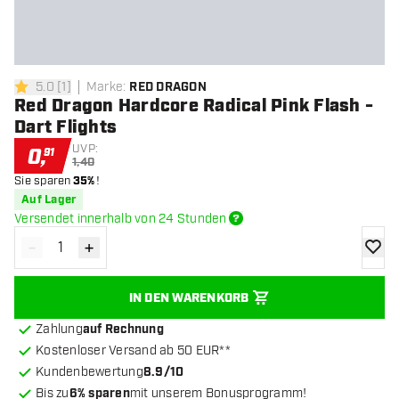
5.0
[
1
]
Marke
:
RED DRAGON
5 Bewertungssterne
Red Dragon Hardcore Radical Pink Flash -
Dart Flights
UVP:
0
,
91
1,40
Sie sparen
35%
!
Auf Lager
Versendet innerhalb von 24 Stunden
-
+
Menge verringern
Menge erhöhen
Zur Wu
IN DEN WARENKORB
Zahlung
auf Rechnung
Kostenloser Versand ab 50 EUR**
Kundenbewertung
8.9/10
Bis zu
6% sparen
mit unserem Bonusprogramm!