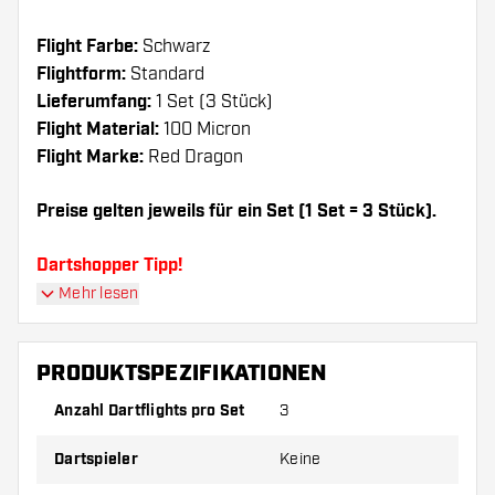
Flight Farbe:
Schwarz
Flightform:
Standard
Lieferumfang:
1 Set (3 Stück)
Flight Material:
100 Micron
Flight Marke:
Red Dragon
Preise gelten jeweils für ein Set (1 Set = 3 Stück).
Dartshopper Tipp!
Mehr lesen
Sorgen Sie für genügend Ersatz Flights und
Shafts. Diese können sich durch Gebrauch
PRODUKTSPEZIFIKATIONEN
abnutzen oder brechen.
Anzahl Dartflights pro Set
3
Probieren Sie eine andere Form, ein anderes
Dartspieler
Keine
Material oder eine andere Dicke der Flights aus,