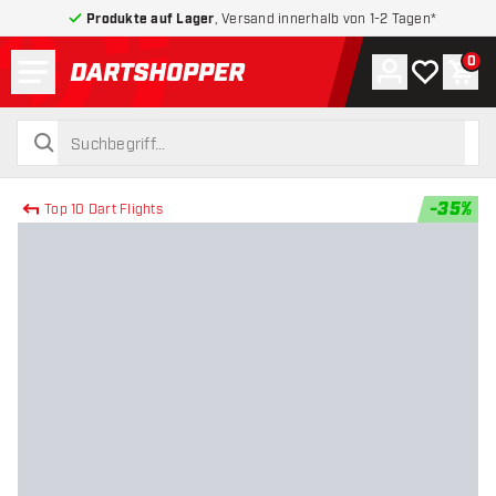
Produkte auf Lager
, Versand innerhalb von 1-2 Tagen*
Menü
0
Konto
Meine Wuns
War
zurück zur Startseite
suchen
suchen
-
35
%
Top 10 Dart Flights