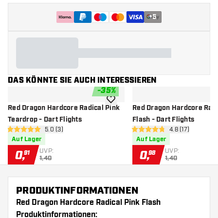
+
5
DAS KÖNNTE SIE AUCH INTERESSIEREN
-
35
%
Zur Wunschliste hinzufügen
Red Dragon Hardcore Radical Pink
Red Dragon Hardcore Radi
Teardrop - Dart Flights
Flash - Dart Flights
Bewertungsbereich öffnen
5.0 (3)
Bewertungsbere
4.8 (17)
5 Bewertungssterne
4.8 Bewertungssterne
Auf Lager
Auf Lager
UVP:
UVP:
0
,
0
,
91
98
1,40
1,40
PRODUKTINFORMATIONEN
Red Dragon Hardcore Radical Pink Flash
Produktinformationen: