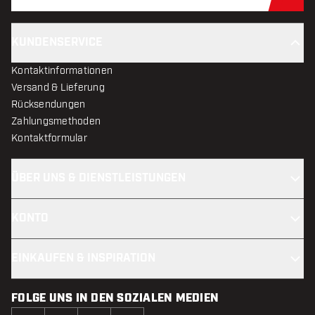
Jet
KUNDENSERVICE
Kontaktinformationen
Versand & Lieferung
Rücksendungen
Zahlungsmethoden
Kontaktformular
ÜBER UNS & DIENSTLEISTUNGEN
KONTO
EINKAUFEN & INSPIRATION
FOLGE UNS IN DEN SOZIALEN MEDIEN