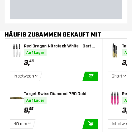
HÄUFIG ZUSAMMEN GEKAUFT MIT
Red Dragon Nitrotech White - Dart Sh
Targe
afts
fts
Auf Lager
Auf
3
,
3
,
45
95
Inbetween
Short
IN DEN WARENKOR
Target Swiss Diamond PRO Gold
Red 
fts
Auf Lager
Auf
9
,
3
,
99
45
40 mm
Inbetwee
IN DEN WARENKOR