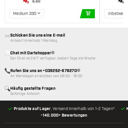
4
,
4
,
5,50
Medium 330
Inbetwee
IN DEN WARENKOR
Schicken Sie uns eine E-mail
Antwort innerhalb 1 Werktag
Chat mit Dartshopper
Kundenservice nicht verfügbar
Der Chat ist 24/7 verfügbar, sieben Tage die Woche
Rufen Sie uns an +039292-678270
Kundenservice nicht verfügba
An Werktagen erreichbar von 08:00 - 19:00
Häufig gestellte Fragen
Sofortige Antwort
Produkte auf Lager
, Versand innerhalb von 1-2 Tagen*
•
140.000+ Bewertungen