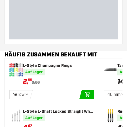
Barreldurchmesser (MM)
Barrellänge (MM)
HÄUFIG ZUSAMMEN GEKAUFT MIT
L-Style Champagne Rings
Targ
Auf Lager
Auf
2
,
14
,
55
3,00
Yellow
40 mm
IN DEN WARENKOR
L-Style L-Shaft Locked Straight Whit
Red 
e - Dart Shafts
art S
Auf Lager
Auf
67
50