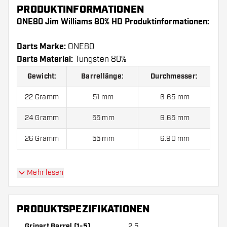
PRODUKTINFORMATIONEN
ONE80 Jim Williams 80% HD Produktinformationen:
Darts Marke:
ONE80
Darts Material:
Tungsten 80%
Gewicht:
Barrellänge:
Durchmesser:
22 Gramm
51 mm
6.65 mm
24 Gramm
55 mm
6.65 mm
26 Gramm
55 mm
6.90 mm
Mehr lesen
ONE80 Jim Williams 80% HD kommen mit:
3
Barrels, 3 Flights und 6 Shafts.
PRODUKTSPEZIFIKATIONEN
Gripart Barrel (1-5)
2.5