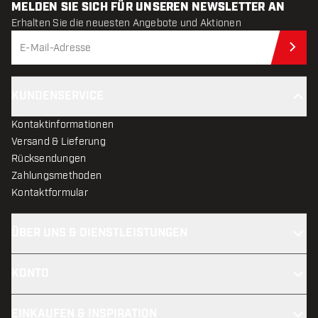
MELDEN SIE SICH FÜR UNSEREN NEWSLETTER AN
Erhalten Sie die neuesten Angebote und Aktionen
Jet
KUNDENSERVICE
Kontaktinformationen
Versand & Lieferung
Rücksendungen
Zahlungsmethoden
Kontaktformular
ÜBER UNS & DIENSTLEISTUNGEN
KONTO
EINKAUFEN & INSPIRATION