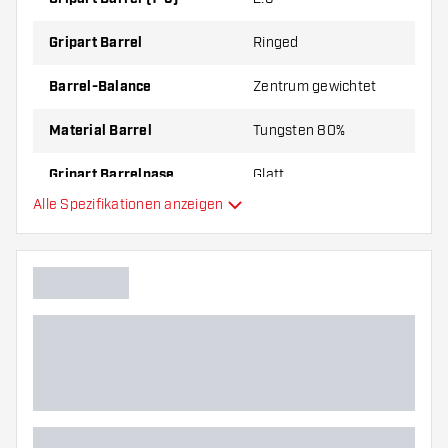
Gripart Barrel
Ringed
Barrel-Balance
Zentrum gewichtet
Material Barrel
Tungsten 80%
Gripart Barrelnase
Glatt
Alle Spezifikationen anzeigen
Dartspieler
Barrelfarbe
Form Barrelnase
Barrel Gripzone
Barrelform
Gewicht