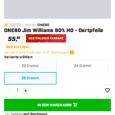
4.0
[
1
]
Marke
:
ONE80
4 Bewertungssterne
ONE80 Jim Williams 80% HD - Dartpfeile
55
,
90
Kostenloser Versand
Bald auf Lager
Versand innerhalb von 3–10 Werktagen
Variante wählen
:
22 Gramm
24 Gramm
26 Gramm
-
+
Menge verringern
Menge erhöhen
Zur Wu
IN DEN WARENKORB
Zahlung
auf Rechnung