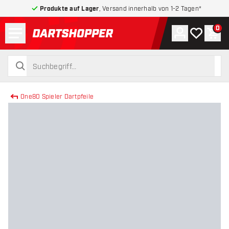
Produkte auf Lager
, Versand innerhalb von 1-2 Tagen*
Menü
0
Konto
Meine Wuns
War
zurück zur Startseite
suchen
suchen
One80 Spieler Dartpfeile