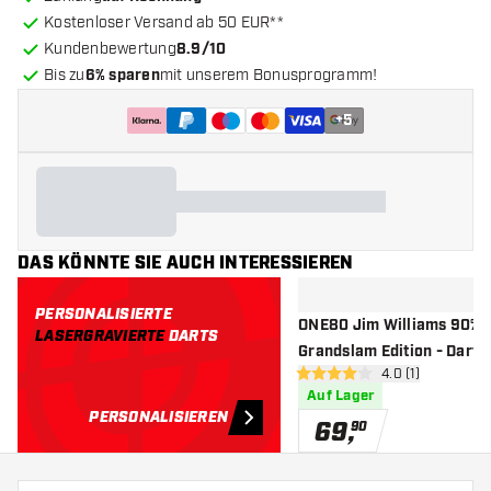
Kostenloser Versand ab 50 EUR**
Kundenbewertung
8.9/10
Bis zu
6% sparen
mit unserem Bonusprogramm!
+
5
DAS KÖNNTE SIE AUCH INTERESSIEREN
PERSONALISIERTE
ONE80 Jim Williams 90%
LASERGRAVIERTE
DARTS
Grandslam Edition - Dartpf
Bewertungsberei
4.0 (1)
4 Bewertungssterne
Auf Lager
PERSONALISIEREN
69
,
90