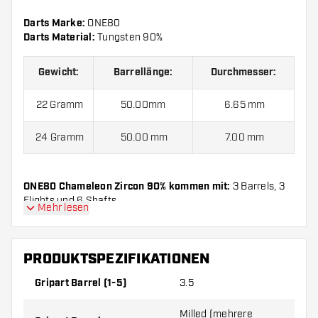
Darts Marke:
ONE80
Darts Material:
Tungsten 90%
Gewicht:
Barrellänge:
Durchmesser:
22 Gramm
50.00mm
6.65 mm
24 Gramm
50.00 mm
7.00 mm
ONE80 Chameleon Zircon 90% kommen mit:
3 Barrels, 3
Flights und 6 Shafts.
Mehr lesen
PRODUKTSPEZIFIKATIONEN
Gripart Barrel (1-5)
3.5
Milled (mehrere