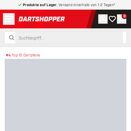
Produkte auf Lager
, Versand innerhalb von 1-2 Tagen*
Menü
0
Konto
Meine Wuns
War
zurück zur Startseite
suchen
suchen
Top 10 Dartpfeile