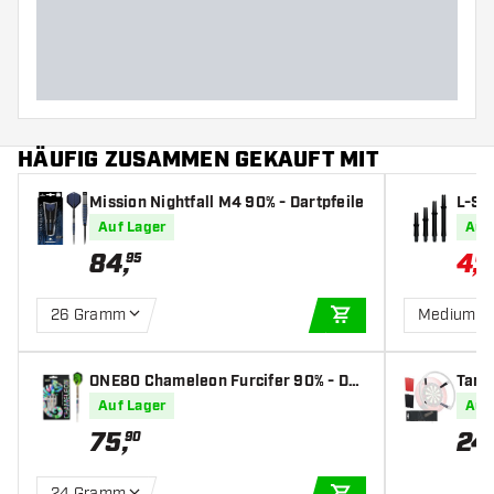
Barreldurchmesser (MM)
Barrellänge (MM)
HÄUFIG ZUSAMMEN GEKAUFT MIT
Mission Nightfall M4 90% - Dartpfeile
L-Sty
k - D
Auf Lager
Auf
84
,
4
,
95
67
26 Gramm
Medium 3
IN DEN WARENKOR
ONE80 Chameleon Furcifer 90% - Dar
Targ
tpfeile
Auf Lager
Auf
75
,
24
90
24 Gramm