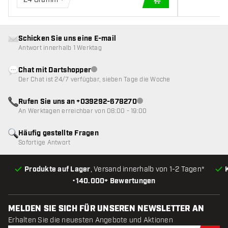
IN DEN WARENKOR
Schicken Sie uns eine E-mail
Antwort innerhalb 1 Werktag
Chat mit Dartshopper
Kundenservice nicht verfügbar
Der Chat ist 24/7 verfügbar, sieben Tage die Woche
Rufen Sie uns an +039292-678270
Kundenservice nicht verfügba
An Werktagen erreichbar von 08:00 - 19:00
Häufig gestellte Fragen
Sofortige Antwort
Produkte auf Lager
, Versand innerhalb von 1-2 Tagen*
•
140.000+ Bewertungen
MELDEN SIE SICH FÜR UNSEREN NEWSLETTER AN
Erhalten Sie die neuesten Angebote und Aktionen