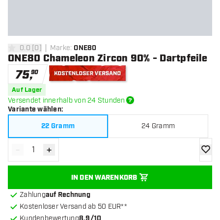
0.0
[
0
]
Marke
:
ONE80
0 Bewertungssterne
ONE80 Chameleon Zircon 90% - Dartpfeile
75
,
90
Kostenloser Versand
Auf Lager
Versendet innerhalb von 24 Stunden
Variante wählen
:
22 Gramm
24 Gramm
-
+
Menge verringern
Menge erhöhen
Zur Wu
IN DEN WARENKORB
Zahlung
auf Rechnung
Kostenloser Versand ab 50 EUR**
Kundenbewertung
8.9/10