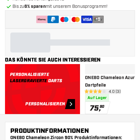
Bis zu
6% sparen
mit unserem Bonusprogramm!
+
5
DAS KÖNNTE SIE AUCH INTERESSIEREN
PERSONALISIERTE
ONE80 Chameleon Azurite
LASERGRAVIERTE
DARTS
Dartpfeile
Bewertungsbere
4.0 (3)
4 Bewertungssterne
Auf Lager
PERSONALISIEREN
75
,
90
PRODUKTINFORMATIONEN
ONE80 Chameleon Zircon 90% Produktinformationen: