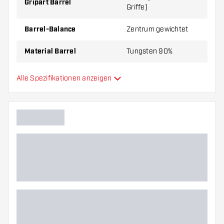
Gripart Barrel
Griffe)
Barrel-Balance
Zentrum gewichtet
Material Barrel
Tungsten 90%
Gripart Barrelnase
Glatt
Alle Spezifikationen anzeigen
Dartspieler
Barrelfarbe
Form Barrelnase
Barrel Gripzone
Barrelform
Gewicht