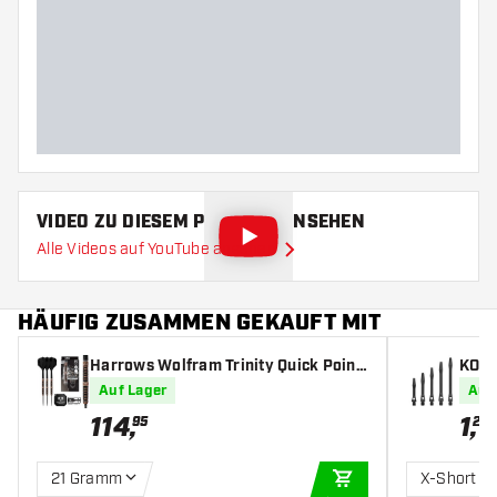
Gewicht
Barreldurchmesser (MM)
Barrellänge (MM)
VIDEO ZU DIESEM PRODUKT ANSEHEN
Alle Videos auf YouTube ansehen
HÄUFIG ZUSAMMEN GEKAUFT MIT
Harrows Wolfram Trinity Quick Point
KOTO
97% - Dartpfeile
rt Sh
Auf Lager
Auf
114
,
1
,
95
20
21 Gramm
X-Short
IN DEN WARENKOR