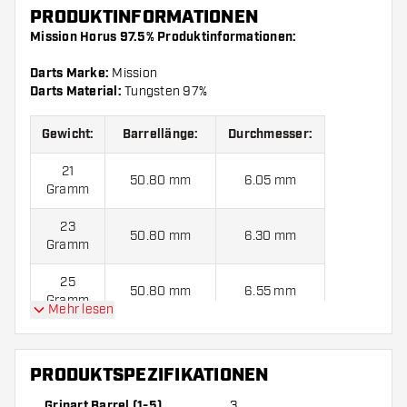
PRODUKTINFORMATIONEN
Mission Horus 97.5% Produktinformationen:
Darts Marke:
Mission
Darts Material:
Tungsten 97%
Gewicht:
Barrellänge:
Durchmesser:
21
50.80 mm
6.05 mm
Gramm
23
50.80 mm
6.30 mm
Gramm
25
50.80 mm
6.55 mm
Gramm
Mehr lesen
Mission Horus 97.5% kommen mit:
3 Barrels, 3 Flights und
PRODUKTSPEZIFIKATIONEN
3 Shafts.
Gripart Barrel (1-5)
3