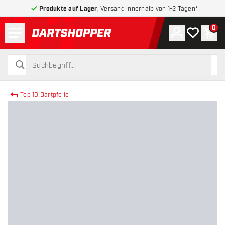
Produkte auf Lager
, Versand innerhalb von 1-2 Tagen*
Menü
0
Konto
Meine Wuns
War
zurück zur Startseite
suchen
suchen
Top 10 Dartpfeile