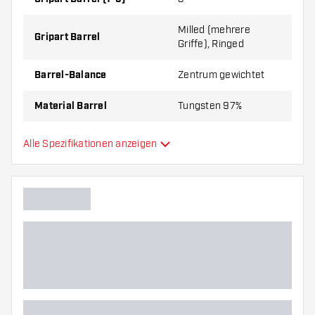
Milled (mehrere
Gripart Barrel
Griffe), Ringed
Barrel-Balance
Zentrum gewichtet
Material Barrel
Tungsten 97%
Gripart Barrelnase
Glatt
Alle Spezifikationen anzeigen
Dartspieler
Barrelfarbe
Form Barrelnase
Barrel Gripzone
Barrelform