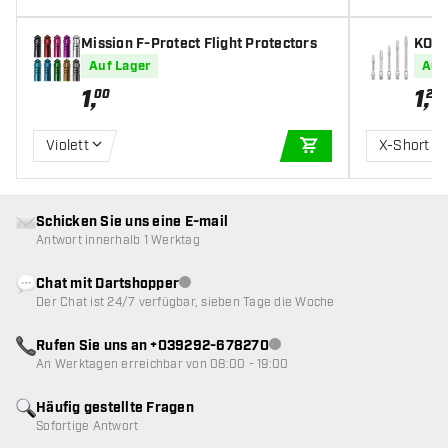
Mission F-Protect Flight Protectors
KOTO
rt Sh
Auf Lager
Auf
1
,
1
,
00
20
Violett
X-Short
IN DEN WARENKOR
Schicken Sie uns eine E-mail
Antwort innerhalb 1 Werktag
Chat mit Dartshopper
Kundenservice nicht verfügbar
Der Chat ist 24/7 verfügbar, sieben Tage die Woche
Rufen Sie uns an +039292-678270
Kundenservice nicht verfügba
An Werktagen erreichbar von 08:00 - 19:00
Häufig gestellte Fragen
Sofortige Antwort