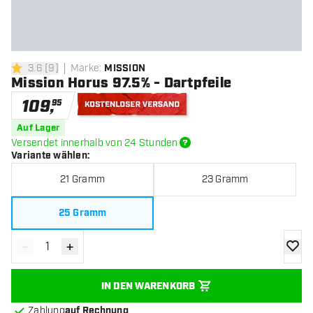
3.6
[
9
]
Marke
:
MISSION
3.6 Bewertungssterne
Mission Horus 97.5% - Dartpfeile
109
,
95
Kostenloser Versand
Auf Lager
Versendet innerhalb von 24 Stunden
Variante wählen
:
21 Gramm
23 Gramm
25 Gramm
-
+
Menge verringern
Menge erhöhen
Zur Wu
IN DEN WARENKORB
Zahlung
auf Rechnung