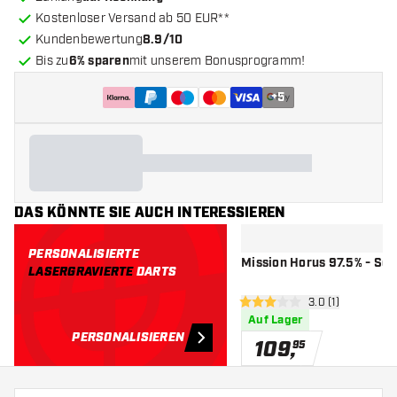
Kostenloser Versand ab 50 EUR**
Kundenbewertung
8.9/10
Bis zu
6% sparen
mit unserem Bonusprogramm!
+
5
DAS KÖNNTE SIE AUCH INTERESSIEREN
PERSONALISIERTE
Mission Horus 97.5% - Sof
LASERGRAVIERTE
DARTS
Bewertungsberei
3.0 (1)
3 Bewertungssterne
Auf Lager
PERSONALISIEREN
109
,
95