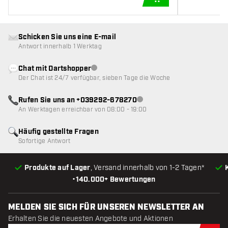
IN DEN WARENKOR
Schicken Sie uns eine E-mail
Antwort innerhalb 1 Werktag
Chat mit Dartshopper
Kundenservice nicht verfügbar
Der Chat ist 24/7 verfügbar, sieben Tage die Woche
Rufen Sie uns an +039292-678270
Kundenservice nicht verfügba
An Werktagen erreichbar von 08:00 - 19:00
Häufig gestellte Fragen
Sofortige Antwort
Produkte auf Lager
, Versand innerhalb von 1-2 Tagen*
•
140.000+ Bewertungen
MELDEN SIE SICH FÜR UNSEREN NEWSLETTER AN
Erhalten Sie die neuesten Angebote und Aktionen