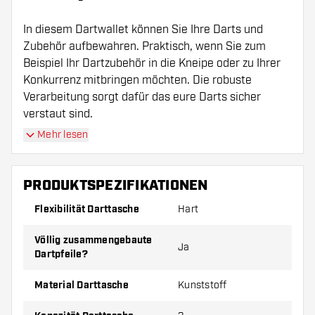
In diesem Dartwallet können Sie Ihre Darts und
Zubehör aufbewahren. Praktisch, wenn Sie zum
Beispiel Ihr Dartzubehör in die Kneipe oder zu Ihrer
Konkurrenz mitbringen möchten. Die robuste
Verarbeitung sorgt dafür das eure Darts sicher
verstaut sind.
Mehr lesen
Bitte beachten Sie!
Das L-Style Krystal One V-Series
Type C Belgium Dart Case wird ohne Darts und
Zubehör geliefert.
PRODUKTSPEZIFIKATIONEN
Flexibilität Darttasche
Hart
Völlig zusammengebaute
Ja
Dartpfeile?
Material Darttasche
Kunststoff