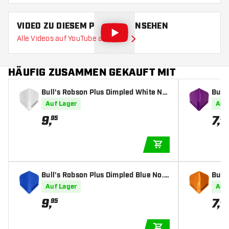
VIDEO ZU DIESEM PRODUKT ANSEHEN
Alle Videos auf YouTube ansehen
HÄUFIG ZUSAMMEN GEKAUFT MIT
Bull's Robson Plus Dimpled White No.
Bull'
2 - Dart Flights
e - D
Auf Lager
Auf
9
,
7
,
95
95
IN DEN WARENKOR
Bull's Robson Plus Dimpled Blue No.2
Bull'
- Dart Flights
e - D
Auf Lager
Auf
9
,
7
,
95
95