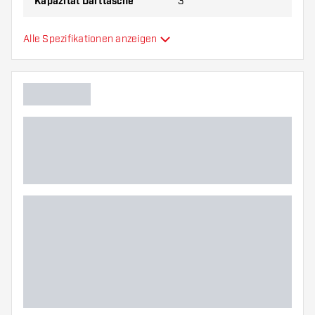
Kapazität Darttasche
3
Darttasche geeignet für
Dartpfeile
Alle Spezifikationen anzeigen
Zusätzliche Farben
Hauptfarbe