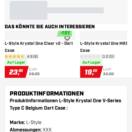
DAS KÖNNTE SIE AUCH INTERESSIEREN
-
15
%
Zur Wunschliste hinzufügen
L-Style Krystal One Clear v2 - Dart
L-Style Krystal One M9D P
Case
Case
Bewertungsbereich öffnen
4.6 (8)
Bewertungsbere
0.0 (0)
4.6 Bewertungssterne
0 Bewertungssterne
Auf Lager
Auf Lager
UVP:
UVP:
23
,
19
,
80
20
28,00
32,00
PRODUKTINFORMATIONEN
Produktinformationen L-Style Krystal One V-Series
Type C Belgium Dart Case :
Marke:
L-Style
Abmessungen:
XXX