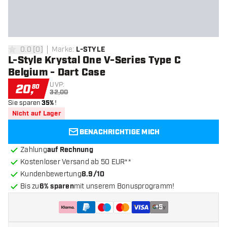
0.0
[
0
]
Marke
:
L-STYLE
0 Bewertungssterne
L-Style Krystal One V-Series Type C
Belgium - Dart Case
UVP:
20
,
80
32,00
Sie sparen
35%
!
Nicht auf Lager
BENACHRICHTIGE MICH
Zahlung
auf Rechnung
Kostenloser Versand ab 50 EUR**
Kundenbewertung
8.9/10
Bis zu
6% sparen
mit unserem Bonusprogramm!
+
5