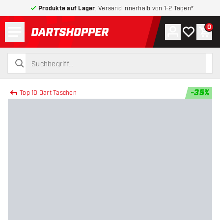
Produkte auf Lager
, Versand innerhalb von 1-2 Tagen*
Menü
0
Konto
Meine Wuns
War
zurück zur Startseite
suchen
suchen
-
35
%
Top 10 Dart Taschen