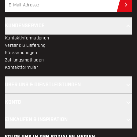
Jet
KUNDENSERVICE
Kontaktinformationen
Versand & Lieferung
Rücksendungen
Zahlungsmethoden
Kontaktformular
ÜBER UNS & DIENSTLEISTUNGEN
KONTO
EINKAUFEN & INSPIRATION