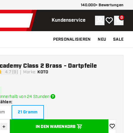
140.000+ Bewertungen
0
Konto
Meine Wunsch
Waren
Kundenservice
PERSONALISIEREN
NEU
SALE
cademy Class 2 Brass - Dartpfeile
4.7 (9)
Marke
:
KOTO
tungssterne
innerhalb von 24 Stunden
wählen
:
mm
21 Gramm
+
IN DEN WARENKORB
verringern
Menge erhöhen
Zur Wunschl