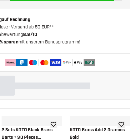
g
auf Rechnung
loser Versand ab 50 EUR**
nbewertung
8.9/10
% sparen
mit unserem Bonusprogramm!
+
3
chliste hinzufügen
Zur Wunschliste hinzufügen
Zur Wunsch
2 Sets KOTO Black Brass
KOTO Brass Add 2 Gramms
K
Darts + 90 Pieces
Gold
S