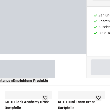
Zahlun
Kosten
Kunde
Bis zu
6
rtungen
Empfohlene Produkte
nschliste hinzufügen
Zur Wunschliste hinzufügen
Zur Wuns
KOTO Black Academy Brass -
KOTO Dual Force Brass -
Dartpfeile
Dartpfeile