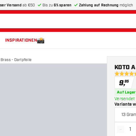
ser Versand
ab €50
Bis zu
6% sparen
Zahlung auf Rechnung
möglich
INSPIRATIONEN
rass - Dartpfeile
KOTO A
4.7 Bewer
9
,
95
Auf Lager
Versendet 
Variante 
13 Gra
-
Menge 