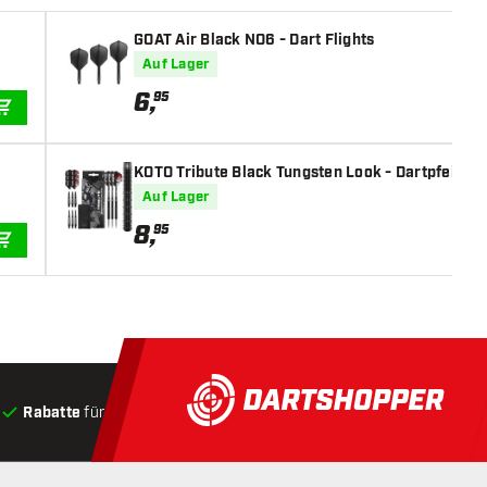
GOAT Air Black NO6 - Dart Flights
Auf Lager
6
,
95
IN DEN WARENKORB
KOTO Tribute Black Tungsten Look - Dartpfeile
Auf Lager
8
,
95
IN DEN WARENKORB
Rabatte
für Kunden
Produkte auf Lager
, Versand innerha