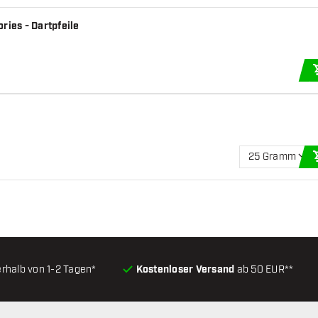
ries - Dartpfeile
25 Gramm
erhalb von 1-2 Tagen*
Kostenloser Versand
ab 50 EUR**