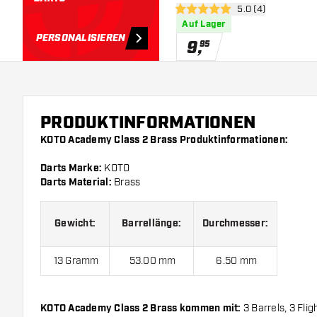
Bewertungsbereich
5.0 (4)
5 Bewertungssterne
Auf Lager
PERSONALISIEREN
9
,
95
PRODUKTINFORMATIONEN
KOTO Academy Class 2 Brass Produktinformationen:
Darts Marke:
KOTO
Darts Material:
Brass
Gewicht:
Barrellänge:
Durchmesser:
13 Gramm
53.00 mm
6.50 mm
KOTO Academy Class 2 Brass kommen mit:
3 Barrels, 3 Flig