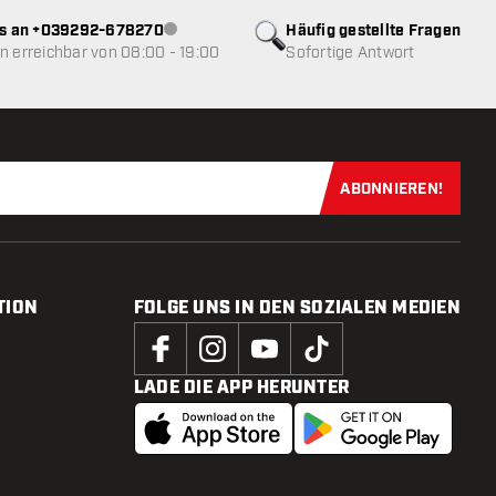
ns an +039292-678270
Häufig gestellte Fragen
Kundenservice nicht verfügbar
 erreichbar von 08:00 - 19:00
Sofortige Antwort
ABONNIEREN!
Jetzt für uns
TION
FOLGE UNS IN DEN SOZIALEN MEDIEN
LADE DIE APP HERUNTER