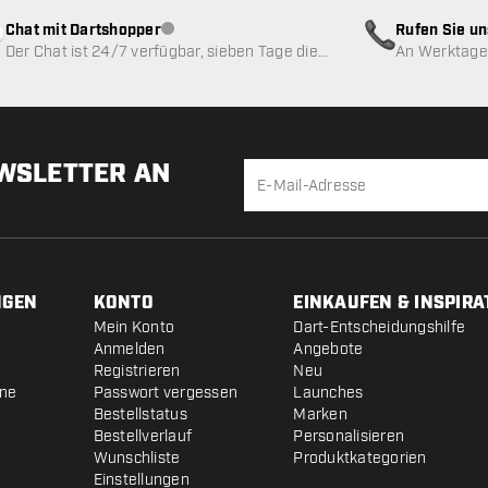
Chat mit Dartshopper
Rufen Sie u
Kundenservice nicht verfügbar
Der Chat ist 24/7 verfügbar, sieben Tage die
An Werktagen
Woche
EWSLETTER AN
NGEN
KONTO
EINKAUFEN & INSPIRA
Mein Konto
Dart-Entscheidungshilfe
Anmelden
Angebote
Registrieren
Neu
ine
Passwort vergessen
Launches
Bestellstatus
Marken
Bestellverlauf
Personalisieren
Wunschliste
Produktkategorien
Einstellungen