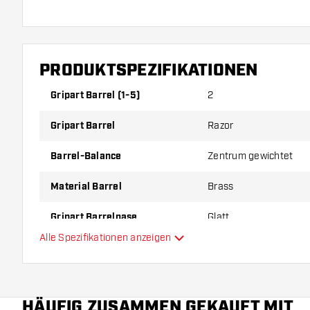
PRODUKTSPEZIFIKATIONEN
Gripart Barrel (1-5)
2
Gripart Barrel
Razor
Barrel-Balance
Zentrum gewichtet
Material Barrel
Brass
Gripart Barrelnase
Glatt
Alle Spezifikationen anzeigen
Dartspieler
Barrelfarbe
HÄUFIG ZUSAMMEN GEKAUFT MIT
Form Barrelnase