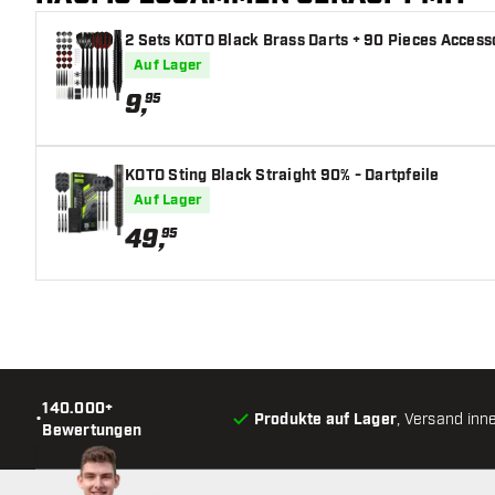
2 Sets KOTO Black Brass Darts + 90 Pieces Accesso
Barrel Gripzone
Auf Lager
Barrelform
9
,
95
Gewicht
KOTO Sting Black Straight 90% - Dartpfeile
Barreldurchmesser (MM)
Auf Lager
49
,
95
Barrellänge (MM)
140.000+
•
Produkte auf Lager
, Versand inn
Bewertungen