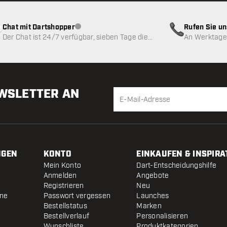
Chat mit Dartshopper
Rufen Sie u
Kundenservice nicht verfügbar
Der Chat ist 24/7 verfügbar, sieben Tage die
An Werktagen
Woche
EWSLETTER AN
NGEN
KONTO
EINKAUFEN & INSPIRA
Mein Konto
Dart-Entscheidungshilfe
Anmelden
Angebote
Registrieren
Neu
ine
Passwort vergessen
Launches
Bestellstatus
Marken
Bestellverlauf
Personalisieren
Wunschliste
Produktkategorien