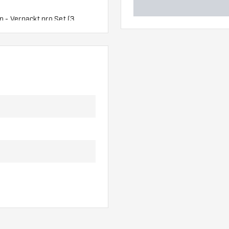
 - Verpackt pro Set (3
s und Softtip Darts.
Of The Oche Produkte. KOTO
rabatte ab 5 Stück