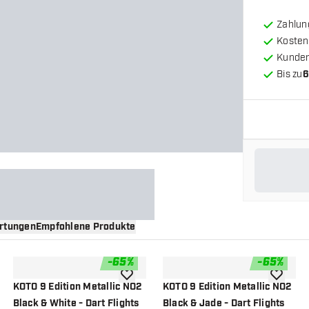
Zahlun
Kosten
Kunde
Bis zu
6
rtungen
Empfohlene Produkte
-
65
%
-
65
%
nschliste hinzufügen
Zur Wunschliste hinzufügen
Zur Wuns
KOTO 9 Edition Metallic NO2
KOTO 9 Edition Metallic NO2
Black & White - Dart Flights
Black & Jade - Dart Flights