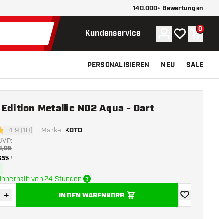
140.000+ Bewertungen
0
Konto
Meine Wunsch
Waren
Kundenservice
PERSONALISIEREN
NEU
SALE
Edition Metallic NO2 Aqua - Dart
4.9 (18)
Marke
:
KOTO
tungssterne
UVP:
0,95
65%
!
innerhalb von 24 Stunden
+
IN DEN WARENKORB
verringern
Menge erhöhen
Zur Wunschl