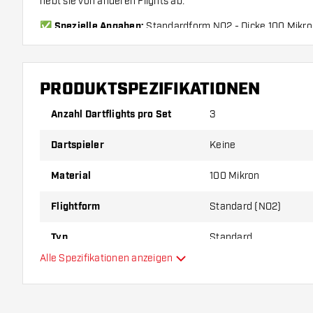
hebt sie von anderen Flights ab.
✅ Spezielle Angaben:
Standardform NO2 - Dicke 100 Mikron
Stück) - Farbe Schwarz & Aqua - Zu verwenden für Steeldart
✅ KOTO:
Suchen Sie nach 'KOTO' und finden Sie alle King 
stilvoll, hochwertig und erschwinglich!
PRODUKTSPEZIFIKATIONEN
Anzahl Dartflights pro Set
3
Preise gelten jeweils für ein Set (1 Set = 3 Stück). Mengen
Dartspieler
Keine
Material
100 Mikron
Flightform
Standard (NO2)
Typ
Standard
Alle Spezifikationen anzeigen
Flexibilität
Hauptfarbe