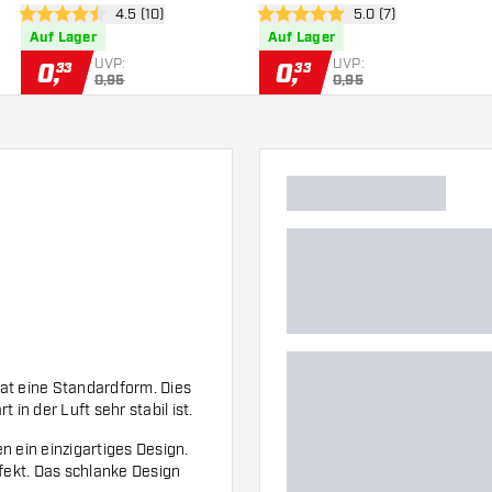
h öffnen
Bewertungsbereich öffnen
4.5 (10)
Bewertungsbereich 
5.0 (7)
4.5 Bewertungssterne
5 Bewertungssterne
Auf Lager
Auf Lager
UVP:
UVP:
0
,
0
,
33
33
0,95
0,95
hat eine Standardform. Dies
in der Luft sehr stabil ist.
n ein einzigartiges Design.
ffekt. Das schlanke Design