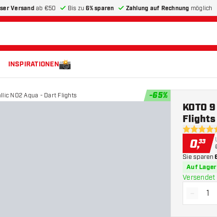
ser Versand
ab €50
Bis zu
6% sparen
Zahlung auf Rechnung
möglich
INSPIRATIONEN
-
65
%
llic NO2 Aqua - Dart Flights
KOTO 9 
Flights
4.9 Bewer
0
,
33
Sie sparen
Auf Lager
Versendet 
-
Menge 