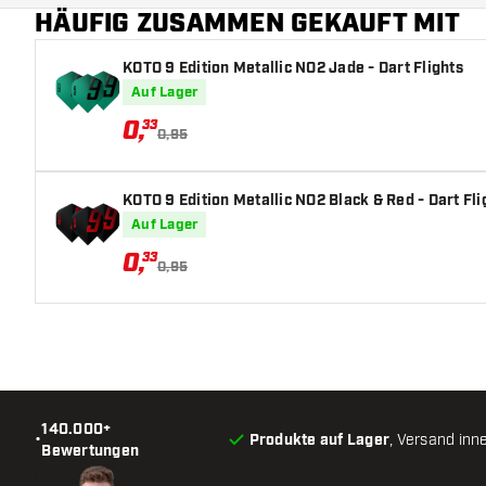
HÄUFIG ZUSAMMEN GEKAUFT MIT
KOTO 9 Edition Metallic NO2 Jade - Dart Flights
Auf Lager
0
,
33
0,95
KOTO 9 Edition Metallic NO2 Black & Red - Dart Fli
Auf Lager
0
,
33
0,95
140.000+
•
Produkte auf Lager
, Versand inn
Bewertungen