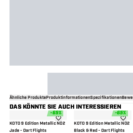
Ähnliche Produkte
Produktinformationen
Spezifikationen
Bewe
DAS KÖNNTE SIE AUCH INTERESSIEREN
-
65
%
-
65
%
Zur Wunschliste hinzufügen
Zur Wu
KOTO 9 Edition Metallic NO2
KOTO 9 Edition Metallic NO2
Jade - Dart Flights
Black & Red - Dart Flights