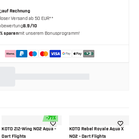
g
auf Rechnung
loser Versand ab 50 EUR**
nbewertung
8.9/10
% sparen
mit unserem Bonusprogramm!
+
3
-
71
%
chliste hinzufügen
Zur Wunschliste hinzufügen
Zur Wunsch
KOTO ZIZ-Wing NO2 Aqua -
KOTO Rebel Royale Aqua X
K
Dart Flights
NO2 - Dart Flights
N