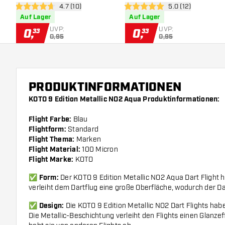
Bewertungsbereich öffnen
4.7 (10)
Bewertungsbereic
5.0 (12)
4.7 Bewertungssterne
5 Bewertungssterne
Auf Lager
Auf Lager
UVP:
UVP:
0
,
0
,
33
33
0,95
0,95
PRODUKTINFORMATIONEN
KOTO 9 Edition Metallic NO2 Aqua Produktinformationen:
Flight Farbe:
Blau
Flightform:
Standard
Flight Thema:
Marken
Flight Material:
100 Micron
Flight Marke:
KOTO
✅ Form:
Der KOTO 9 Edition Metallic NO2 Aqua Dart Flight 
verleiht dem Dartflug eine große Oberfläche, wodurch der Dart 
✅ Design:
Die KOTO 9 Edition Metallic NO2 Dart Flights habe
Die Metallic-Beschichtung verleiht den Flights einen Glanze