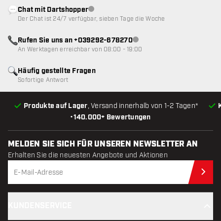
Chat mit Dartshopper
Kundenservice nicht verfügbar
Der Chat ist 24/7 verfügbar, sieben Tage die Woche
Rufen Sie uns an +039292-678270
Kundenservice nicht verfügba
An Werktagen erreichbar von 08:00 - 19:00
Häufig gestellte Fragen
Sofortige Antwort
Produkte auf Lager
, Versand innerhalb von 1-2 Tagen*
•
140.000+ Bewertungen
MELDEN SIE SICH FÜR UNSEREN NEWSLETTER AN
Erhalten Sie die neuesten Angebote und Aktionen
Jet
KUNDENSERVICE