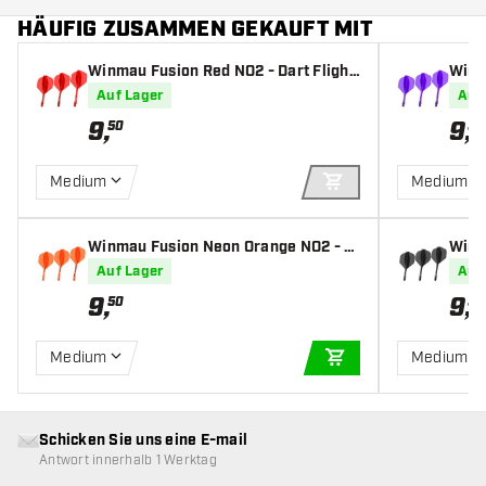
HÄUFIG ZUSAMMEN GEKAUFT MIT
Winmau Fusion Red NO2 - Dart Flight
Winm
s
ghts
Auf Lager
Auf
9
,
9
,
50
50
Medium
Medium
IN DEN WARENKOR
Winmau Fusion Neon Orange NO2 - D
Winm
art Flights
t Fli
Auf Lager
Auf
9
,
9
,
50
50
Medium
Medium
IN DEN WARENKOR
Schicken Sie uns eine E-mail
Antwort innerhalb 1 Werktag