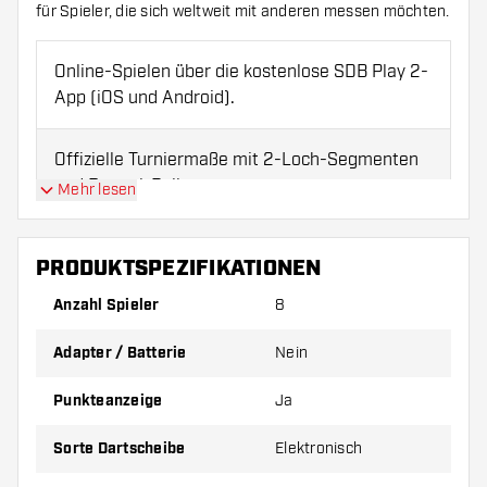
für Spieler, die sich weltweit mit anderen messen möchten.
Online-Spielen über die kostenlose SDB Play 2-
App (iOS und Android).
Offizielle Turniermaße mit 2-Loch-Segmenten
und Doppel-Bullseye.
Mehr lesen
Inklusive kreativen Trainings- und Partyspielen.
PRODUKTSPEZIFIKATIONEN
Anzahl Spieler
8
Benutzerfreundlich über Bluetooth mit Video-
und Audiofunktion.
Adapter / Batterie
Nein
Wird mit 6 Softdarts, Ersatzspitzen, 2m USB-
Punkteanzeige
Ja
Kabel und Montagematerial geliefert.
Sorte Dartscheibe
Elektronisch
Netzadapter und Batterien nicht enthalten. Kann nur mit