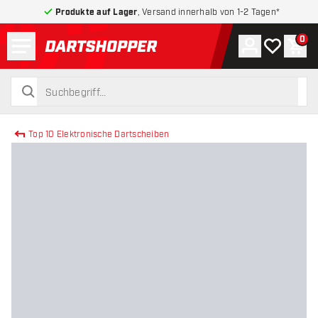
Produkte auf Lager
, Versand innerhalb von 1-2 Tagen*
Menü
0
Konto
Meine Wuns
War
zurück zur Startseite
suchen
suchen
Top 10 Elektronische Dartscheiben