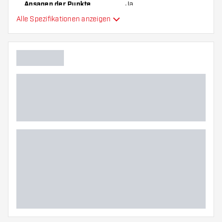
Soft Tip-Dartpfeilen verwendet werden.
Ansagen der Punkte
Ja
Alle Spezifikationen anzeigen
Gegen Computer spielen
Anzahl Spiele
Mit / ohne Zubehör
Dartscheibe geeignet für
Soundeffekte
Inklusive Dartpfeile
Verfügbare Spiele