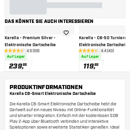
DAS KÖNNTE SIE AUCH INTERESSIEREN
Zur Wunschliste hinzufügen
Karella - Premium Silver -
Karella - CB-50 Turniera
Elektronische Dartscheibe
Elektronische Dartscheib
Bewertungsbereich öffnen
4.5 (58)
Bewertungsbere
4.4 (40)
4.5 Bewertungssterne
4.4 Bewertungssterne
Auf Lager
Auf Lager
239
,
119
,
95
95
PRODUKTINFORMATIONEN
Karella CB-Smart Elektronische Dartscheibe
Die Karella CB-Smart Elektronische Dartscheibe hebt die
Dartwelt auf ein neues Niveau mit Online-Funktionalität
und smarter Integration. Einfach mit der kostenlosen SDB
Play 2-App über Bluetooth verbinden und interaktive
Spieloptionen sowie erweiterte Statistiken genießen. Ideal