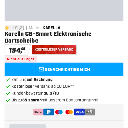
4.0
[
2
]
Marke
:
KARELLA
4 Bewertungssterne
Karella CB-Smart Elektronische
Dartscheibe
154
,
95
Kostenloser Versand
Nicht auf Lager
BENACHRICHTIGE MICH
Zahlung
auf Rechnung
Kostenloser Versand ab 50 EUR**
Kundenbewertung
8.9/10
Bis zu
6% sparen
mit unserem Bonusprogramm!
+
5