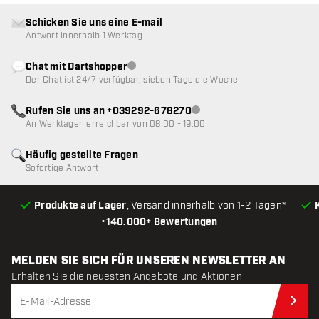
Schicken Sie uns eine E-mail
Antwort innerhalb 1 Werktag
Chat mit Dartshopper
Kundenservice nicht verfügbar
Der Chat ist 24/7 verfügbar, sieben Tage die Woche
Rufen Sie uns an +039292-678270
Kundenservice nicht verfügba
An Werktagen erreichbar von 08:00 - 19:00
Häufig gestellte Fragen
Sofortige Antwort
Produkte auf Lager
, Versand innerhalb von 1-2 Tagen*
•
140.000+ Bewertungen
MELDEN SIE SICH FÜR UNSEREN NEWSLETTER AN
Erhalten Sie die neuesten Angebote und Aktionen
Jet