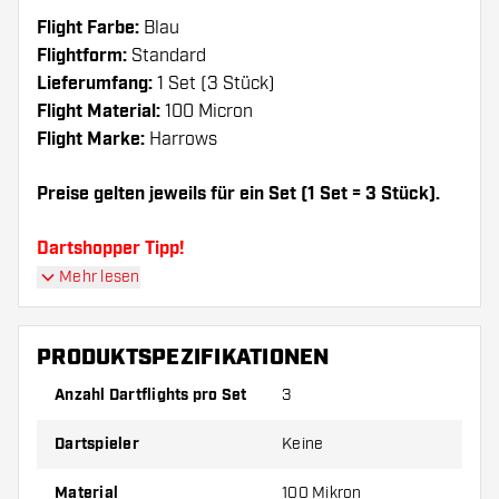
Flight Farbe:
Blau
Flightform:
Standard
Lieferumfang:
1 Set (3 Stück)
Flight Material:
100 Micron
Flight Marke:
Harrows
Preise gelten jeweils für ein Set (1 Set = 3 Stück).
Dartshopper Tipp!
Mehr lesen
Sorgen Sie für genügend Ersatz Flights und
Shafts. Diese können sich durch Gebrauch
PRODUKTSPEZIFIKATIONEN
abnutzen oder brechen.
Anzahl Dartflights pro Set
3
Probieren Sie eine andere Form, ein anderes
Dartspieler
Keine
Material oder eine andere Dicke der Flights aus,
um herauszufinden, welche Variante am besten
Material
100 Mikron