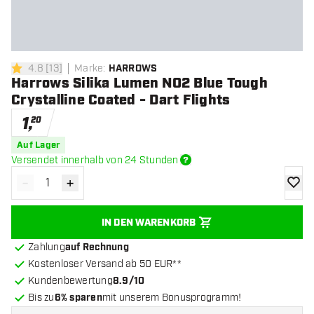
4.8
[
13
]
Marke
:
HARROWS
4.8 Bewertungssterne
Harrows Silika Lumen NO2 Blue Tough
Crystalline Coated - Dart Flights
1
,
20
Auf Lager
Versendet innerhalb von 24 Stunden
-
+
Menge verringern
Menge erhöhen
Zur Wu
IN DEN WARENKORB
Zahlung
auf Rechnung
Kostenloser Versand ab 50 EUR**
Kundenbewertung
8.9/10
Bis zu
6% sparen
mit unserem Bonusprogramm!