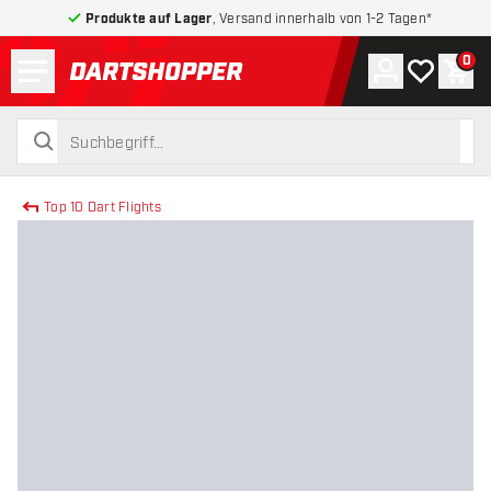
Produkte auf Lager
, Versand innerhalb von 1-2 Tagen*
Menü
0
Konto
Meine Wuns
War
zurück zur Startseite
suchen
suchen
Top 10 Dart Flights