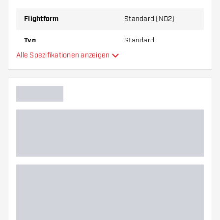
zu Ihnen passt!
Flightform
Standard (NO2)
Typ
Standard
Alle Spezifikationen anzeigen
Flexibilität
Hauptfarbe