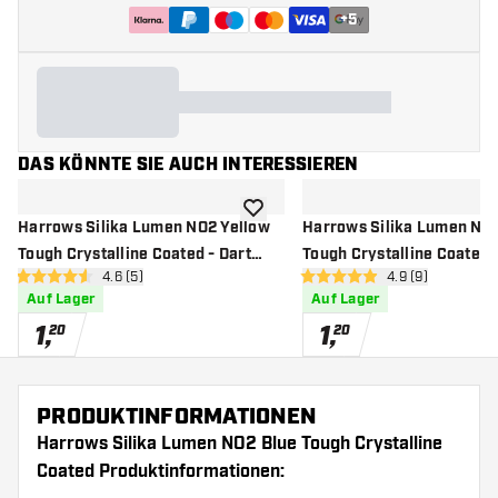
+
5
DAS KÖNNTE SIE AUCH INTERESSIEREN
Zur Wunschliste hinzufügen
Harrows Silika Lumen NO2 Yellow
Harrows Silika Lumen NO
Tough Crystalline Coated - Dart
Tough Crystalline Coated -
Bewertungsbereich öffnen
4.6 (5)
Bewertungsberei
4.9 (9)
Flights
Flights
4.6 Bewertungssterne
4.9 Bewertungssterne
Auf Lager
Auf Lager
1
,
1
,
20
20
PRODUKTINFORMATIONEN
Harrows Silika Lumen NO2 Blue Tough Crystalline
Coated Produktinformationen: