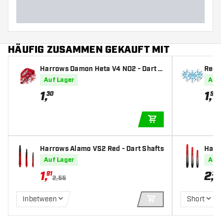
HÄUFIG ZUSAMMEN GEKAUFT MIT
Harrows Damon Heta V4 NO2 - Dart F
Red 
lights
art F
Auf Lager
Auf
1
,
1
,
30
50
IN DEN WARENKOR
Harrows Alamo VS2 Red - Dart Shafts
Harr
Shaf
Auf Lager
Auf
1
,
2
,
91
35
2,55
Inbetween
Short
IN DEN WARENKOR