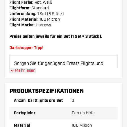
Flight Farbe:
Rot, Weiß
Flightform:
Standard
Lieferumfang:
1 Set (3 Stück)
Flight Material:
100 Micron
Flight Marke:
Harrows
Preise gelten jeweils für ein Set (1 Set = 3 Stück).
Dartshopper Tipp!
Sorgen Sie für genügend Ersatz Flights und
Shafts. Diese können sich durch Gebrauch
Mehr lesen
abnutzen oder brechen.
PRODUKTSPEZIFIKATIONEN
Probieren Sie eine andere Form, ein anderes
Material oder eine andere Dicke der Flights aus,
Anzahl Dartflights pro Set
3
um herauszufinden, welche Variante am besten
Dartspieler
Damon Heta
zu Ihnen passt!
Material
100 Mikron