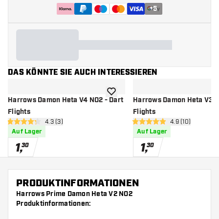
+
5
DAS KÖNNTE SIE AUCH INTERESSIEREN
Zur Wunschliste hinzufügen
Harrows Damon Heta V4 NO2 - Dart
Harrows Damon Heta V3 N
Flights
Flights
Bewertungsbereich öffnen
4.3 (3)
Bewertungsbere
4.9 (10)
4.3 Bewertungssterne
4.9 Bewertungssterne
Auf Lager
Auf Lager
1
,
1
,
30
30
PRODUKTINFORMATIONEN
Harrows Prime Damon Heta V2 NO2
Produktinformationen: