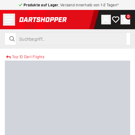
Produkte auf Lager
, Versand innerhalb von 1-2 Tagen*
Menü
0
Konto
Meine Wuns
War
zurück zur Startseite
suchen
suchen
Top 10 Dart Flights