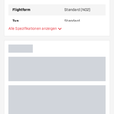
Flightform
Standard (NO2)
Typ
Standard
Alle Spezifikationen anzeigen
Flexibilität
Zusätzliche Farben
Hauptfarbe