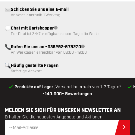
Schicken Sie uns eine E-mail
Antwort innerhalb 1 Werktag
Chat mit Dartshopper
Kundenservice nicht verfügbar
Der Chat ist 24/7 verfügbar, sieben Tage die Woche
Rufen Sie uns an +039292-678270
Kundenservice nicht verfügba
An Werktagen erreichbar von 08:00 - 19:00
Häufig gestellte Fragen
Sofortige Antwort
Produkte auf Lager
, Versand innerhalb von 1-2 Tagen*
•
140.000+ Bewertungen
MELDEN SIE SICH FÜR UNSEREN NEWSLETTER AN
Erhalten Sie die neuesten Angebote und Aktionen
Jet