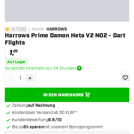
4.7
[
16
]
Marke
:
HARROWS
4.7 Bewertungssterne
Harrows Prime Damon Heta V2 NO2 - Dart
Flights
1
,
20
Auf Lager
Versendet innerhalb von 24 Stunden
-
+
Menge verringern
Menge erhöhen
Zur Wu
IN DEN WARENKORB
Zahlung
auf Rechnung
Kostenloser Versand ab 50 EUR**
Kundenbewertung
8.9/10
Bis zu
6% sparen
mit unserem Bonusprogramm!