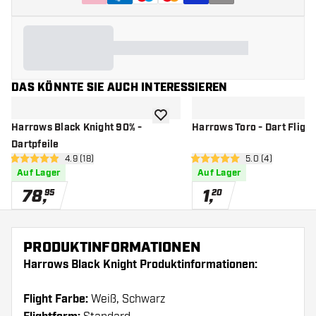
DAS KÖNNTE SIE AUCH INTERESSIEREN
Zur Wunschliste hinzufügen
Harrows Black Knight 90% -
Harrows Toro - Dart Flight
Dartpfeile
Bewertungsbereich öffnen
4.9 (18)
Bewertungsbere
5.0 (4)
4.9 Bewertungssterne
5 Bewertungssterne
Auf Lager
Auf Lager
78
,
1
,
95
20
PRODUKTINFORMATIONEN
Harrows Black Knight Produktinformationen:
Flight Farbe:
Weiß, Schwarz