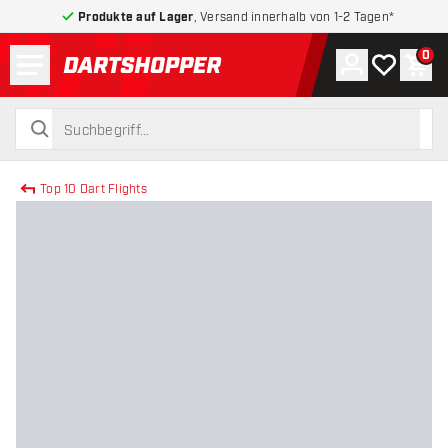
Produkte auf Lager
, Versand innerhalb von 1-2 Tagen*
Menü
0
Konto
Meine Wuns
War
zurück zur Startseite
suchen
suchen
Top 10 Dart Flights