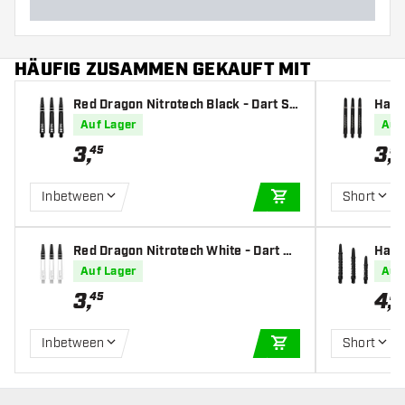
HÄUFIG ZUSAMMEN GEKAUFT MIT
Red Dragon Nitrotech Black - Dart Sh
Harr
afts
art S
Auf Lager
Auf
3
,
3
,
45
95
Inbetween
Short
IN DEN WARENKOR
Red Dragon Nitrotech White - Dart Sh
Harr
afts
ts
Auf Lager
Auf
3
,
4
,
45
20
Inbetween
Short
IN DEN WARENKOR