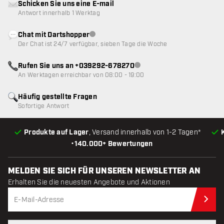
Schicken Sie uns eine E-mail
Antwort innerhalb 1 Werktag
Chat mit Dartshopper
Kundenservice nicht verfügbar
Der Chat ist 24/7 verfügbar, sieben Tage die Woche
Rufen Sie uns an +039292-678270
Kundenservice nicht verfügba
An Werktagen erreichbar von 08:00 - 19:00
Häufig gestellte Fragen
Sofortige Antwort
Produkte auf Lager
, Versand innerhalb von 1-2 Tagen*
•
140.000+ Bewertungen
MELDEN SIE SICH FÜR UNSEREN NEWSLETTER AN
Erhalten Sie die neuesten Angebote und Aktionen
Jet