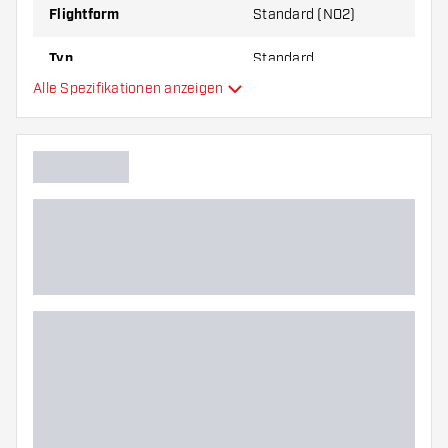
Flightform
Standard (NO2)
Typ
Standard
Alle Spezifikationen anzeigen
Flexibilität
Zusätzliche Farben
Hauptfarbe