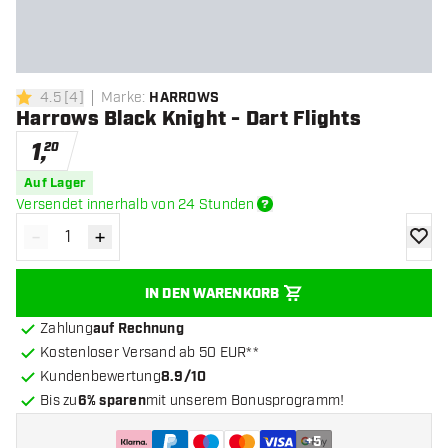
4.5
[
4
]
Marke
:
HARROWS
4.5 Bewertungssterne
Harrows Black Knight - Dart Flights
1
,
20
Auf Lager
Versendet innerhalb von 24 Stunden
-
+
Menge verringern
Menge erhöhen
Zur Wu
IN DEN WARENKORB
Zahlung
auf Rechnung
Kostenloser Versand ab 50 EUR**
Kundenbewertung
8.9/10
Bis zu
6% sparen
mit unserem Bonusprogramm!
+
5