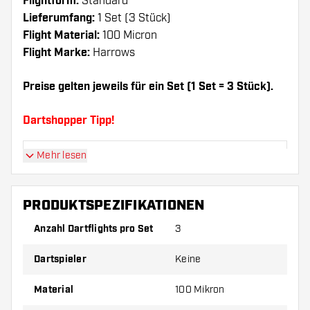
Flightform:
Standard
Lieferumfang:
1 Set (3 Stück)
Flight Material:
100 Micron
Flight Marke:
Harrows
Preise gelten jeweils für ein Set (1 Set = 3 Stück).
Dartshopper Tipp!
Mehr lesen
Sorgen Sie für genügend Ersatz Flights und
Shafts. Diese können sich durch Gebrauch
abnutzen oder brechen.
PRODUKTSPEZIFIKATIONEN
Anzahl Dartflights pro Set
3
Probieren Sie eine andere Form, ein anderes
Material oder eine andere Dicke der Flights aus,
Dartspieler
Keine
um herauszufinden, welche Variante am besten
zu Ihnen passt!
Material
100 Mikron