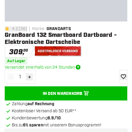
4.2
[
36
]
Marke
:
GRANDARTS
4.2 Bewertungssterne
GranBoard 132 Smartboard Dartboard -
Elektronische Dartscheibe
309
,
00
Kostenloser Versand
Auf Lager
Versendet innerhalb von 24 Stunden
-
+
Menge verringern
Menge erhöhen
Zur Wu
IN DEN WARENKORB
Zahlung
auf Rechnung
Kostenloser Versand ab 50 EUR**
Kundenbewertung
8.9/10
Bis zu
6% sparen
mit unserem Bonusprogramm!