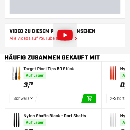
iPhone4s oder später, iPad: iPad3 oder später,
und iPod Touch: iPod Touch 5. Generation oder
später Smart TV Android
VIDEO ZU DIESEM PRODUKT ANSEHEN
Kompatibles Android OS: Version 4.3 oder
Alle Videos auf YouTube ansehen
später Google: Nexus5, Nexus7 *Nur 2013-
Version oder später Nexus-Serie ASUS: MeMo
Pad7 ME170C, MeMO Pad7 ME176C.
HÄUFIG ZUSAMMEN GEKAUFT MIT
Target Pixel Tips 50 Stück
Nylon
Nicht kompatibel mit Amazon Fire.
Auf Lager
Auf
3
,
0
,
Die Marke GranDarts ist stark mit ihren Nutzern und
75
79
der gesamten Online-Community von GranDarts
verbunden. Sollten Sie Fragen zu den Einstellungen
Schwarz
X-Short
IN DEN WARENKOR
oder weiteren Funktionen Ihres GranBoards haben,
steht Ihnen das GranDarts-Support-Team zur
Nylon Shafts Black - Dart Shafts
Nylon
Verfügung. Sie können sich mit all Ihren Fragen an
Auf Lager
Auf
das Support-Team unter
support@gran-darts.com