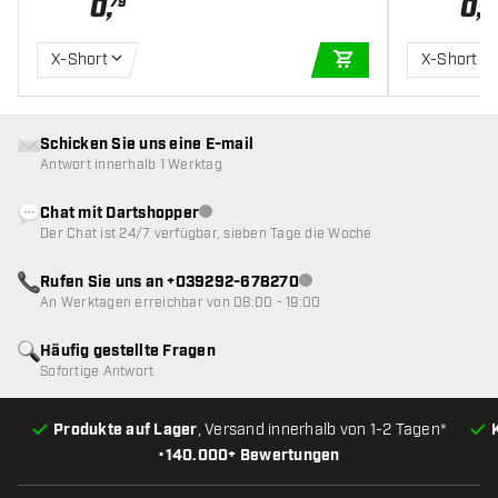
0
,
0
,
79
79
wenden.
X-Short
X-Short
IN DEN WARENKOR
Schicken Sie uns eine E-mail
Antwort innerhalb 1 Werktag
Chat mit Dartshopper
Kundenservice nicht verfügbar
Der Chat ist 24/7 verfügbar, sieben Tage die Woche
Rufen Sie uns an +039292-678270
Kundenservice nicht verfügba
An Werktagen erreichbar von 08:00 - 19:00
Häufig gestellte Fragen
Sofortige Antwort
Produkte auf Lager
, Versand innerhalb von 1-2 Tagen*
•
140.000+ Bewertungen