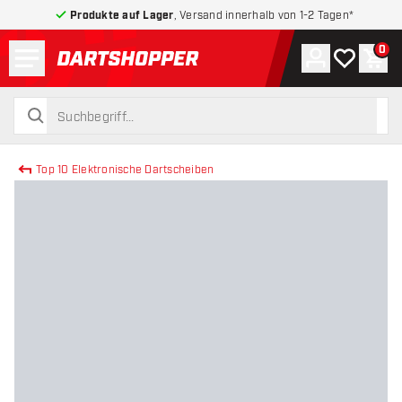
Produkte auf Lager
, Versand innerhalb von 1-2 Tagen*
Menü
0
Konto
Meine Wuns
War
zurück zur Startseite
suchen
suchen
Top 10 Elektronische Dartscheiben