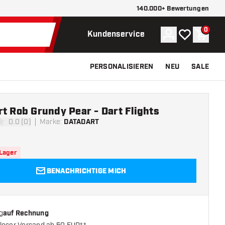
140.000+ Bewertungen
0
Konto
Meine Wunsch
Waren
Kundenservice
PERSONALISIEREN
NEU
SALE
t Rob Grundy Pear - Dart Flights
0.0 (0)
Marke
:
DATADART
ngssterne
 Lager
BENACHRICHTIGE MICH
g
auf Rechnung