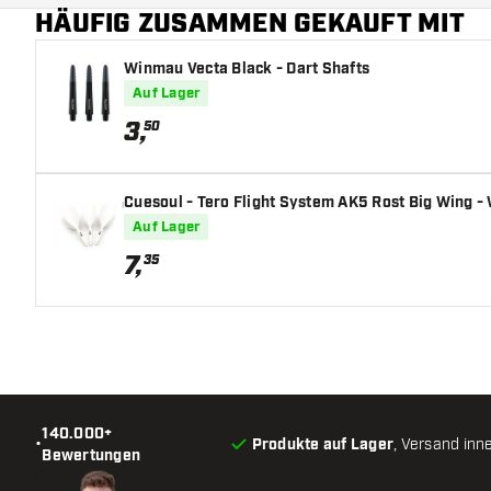
HÄUFIG ZUSAMMEN GEKAUFT MIT
Hauptfarbe
Winmau Vecta Black - Dart Shafts
Auf Lager
3
,
50
Cuesoul - Tero Flight System AK5 Rost Big Wing - W
Auf Lager
7
,
35
140.000+
•
Produkte auf Lager
, Versand inn
Bewertungen