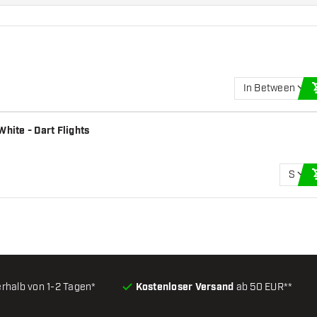
In Between
hite - Dart Flights
S
erhalb von 1-2 Tagen*
Kostenloser Versand
ab 50 EUR**