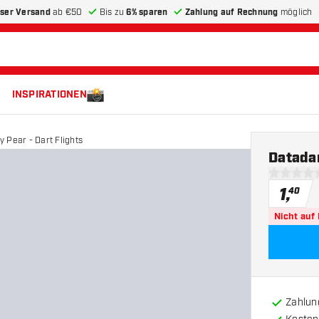
ser Versand
ab €50
Bis zu
6% sparen
Zahlung auf Rechnung
möglich
INSPIRATIONEN
 Pear - Dart Flights
Datadar
0 Bewertu
1
,
40
Nicht auf
Zahlun