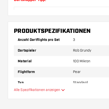
Sorgen Sie für genügend Ersatz Flights und Shafts.
durch Gebrauch abnutzen oder brechen.
PRODUKTSPEZIFIKATIONEN
Probieren Sie eine andere Form, ein anderes Materi
Dicke der Flights aus, um herauszufinden, welche V
Anzahl Dartflights pro Set
3
Ihnen passt!
Dartspieler
Rob Grundy
Material
100 Mikron
Flightform
Pear
Typ
Standard
Alle Spezifikationen anzeigen
Flexibilität
Zusätzliche Farben