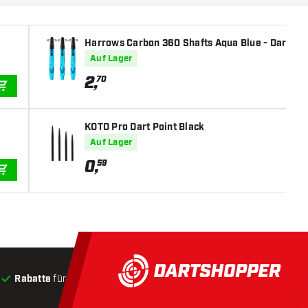
Harrows Carbon 360 Shafts Aqua Blue - Dart Sha
Auf Lager
2
,
70
IN DEN WARENKORB
KOTO Pro Dart Point Black
Auf Lager
0
,
59
IN DEN WARENKORB
Rabatte
für Kunden
Produkte auf Lager
, Versand innerha