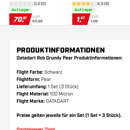
Bewertungsbereich öffnen
0.0 (0)
Bewertungsbereich
4.3 (9)
0 Bewertungssterne
4.3 Bewertungssterne
Auf Lager
Auf Lager
UVP:
UVP:
70
,
1
,
51
47
82,95
1,96
PRODUKTINFORMATIONEN
Datadart Rob Grundy Pear Produktinformationen:
Flight Farbe:
Schwarz
Flightform:
Pear
Lieferumfang:
1 Set (3 Stück)
Flight Material:
100 Micron
Flight Marke:
DATADART
Preise gelten jeweils für ein Set (1 Set = 3 Stück).
Dartshopper Tipp!