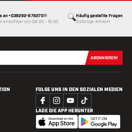
ns an +039292-678270
Häufig gestellte Fragen
Kundenservice nicht verfügbar
 erreichbar von 08:00 - 19:00
Sofortige Antwort
ABONNIEREN!
Jetzt für uns
TION
FOLGE UNS IN DEN SOZIALEN MEDIEN
LADE DIE APP HERUNTER