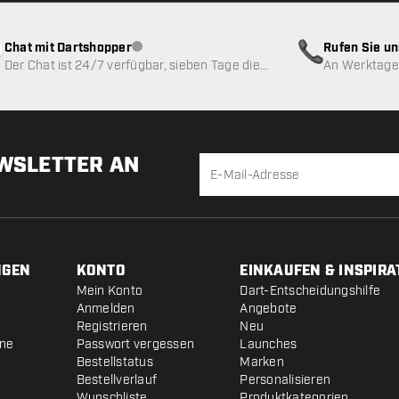
Chat mit Dartshopper
Rufen Sie u
Kundenservice nicht verfügbar
Der Chat ist 24/7 verfügbar, sieben Tage die
An Werktagen
Woche
EWSLETTER AN
NGEN
KONTO
EINKAUFEN & INSPIRA
Mein Konto
Dart-Entscheidungshilfe
Anmelden
Angebote
Registrieren
Neu
ine
Passwort vergessen
Launches
Bestellstatus
Marken
Bestellverlauf
Personalisieren
Wunschliste
Produktkategorien