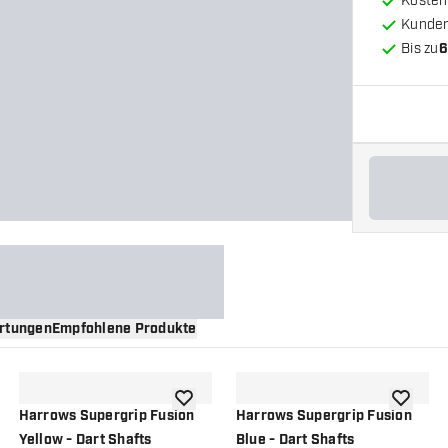
Kosten
Kunde
Bis zu
6
rtungen
Empfohlene Produkte
nschliste hinzufügen
Zur Wunschliste hinzufügen
Zur Wuns
Harrows Supergrip Fusion
Harrows Supergrip Fusion
Yellow - Dart Shafts
Blue - Dart Shafts