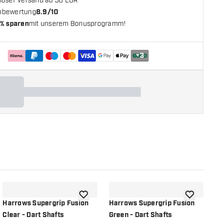
loser Versand ab 50 EUR**
nbewertung
8.9/10
% sparen
mit unserem Bonusprogramm!
+
3
chliste hinzufügen
Zur Wunschliste hinzufügen
Zur Wunsch
Harrows Supergrip Fusion
Harrows Supergrip Fusion
H
Clear - Dart Shafts
Green - Dart Shafts
O