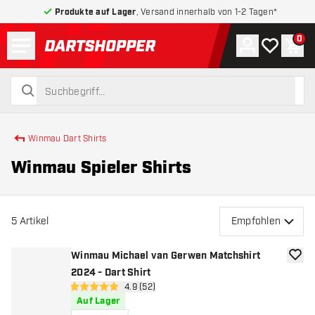
Produkte auf Lager
, Versand innerhalb von 1-2 Tagen*
Menü
0
Konto
Meine Wuns
War
zurück zur Startseite
suchen
suchen
Winmau Dart Shirts
Winmau Spieler Shirts
5
Artikel
Empfohlen
Winmau Michael van Gerwen Matchshirt
Zur W
2024 - Dart Shirt
Bewertungsbereich öffnen
4.9 (52)
4.9 Bewertungssterne
Auf Lager