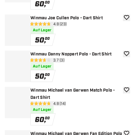
60
,
00
Winmau Joe Cullen Polo - Dart Shirt
Zur W
Bewertungsbereich öffnen
4.8 (23)
4.8 Bewertungssterne
Auf Lager
50
,
00
Winmau Danny Noppert Polo - Dart Shirt
Zur W
Bewertungsbereich öffnen
3.7 (3)
3.7 Bewertungssterne
Auf Lager
50
,
00
Winmau Michael van Gerwen Match Polo -
Zur W
Dart Shirt
Bewertungsbereich öffnen
4.8 (14)
4.8 Bewertungssterne
Auf Lager
60
,
00
Winmau Michael van Gerwen Fan Edition Polo