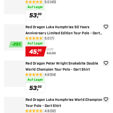
Bewertungsbereich öffnen
5.0 (45)
5 Bewertungssterne
Auf Lager
53
,
00
Red Dragon Luke Humphries 50 Years
Zur W
Anniversary Limited Edition Tour Polo - Dart
Bewertungsbereich öffnen
5.0 (7)
Shirt
5 Bewertungssterne
Auf Lager
-
25
%
UVP:
45
,
00
60,00
Red Dragon Peter Wright Snakebite Double
Zur W
World Champion Tour Polo - Dart Shirt
Bewertungsbereich öffnen
4.8 (54)
4.8 Bewertungssterne
Auf Lager
53
,
00
Red Dragon Luke Humphries World Champion
Zur W
Tour Polo - Dart Shirt
Bewertungsbereich öffnen
4.9 (32)
4.9 Bewertungssterne