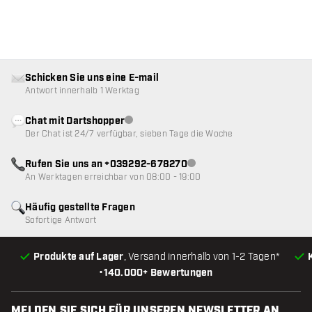
Schicken Sie uns eine E-mail
Antwort innerhalb 1 Werktag
Chat mit Dartshopper
Kundenservice nicht verfügbar
Der Chat ist 24/7 verfügbar, sieben Tage die Woche
Rufen Sie uns an +039292-678270
Kundenservice nicht verfügba
An Werktagen erreichbar von 08:00 - 19:00
Häufig gestellte Fragen
Sofortige Antwort
Produkte auf Lager
, Versand innerhalb von 1-2 Tagen*
•
140.000+ Bewertungen
MELDEN SIE SICH FÜR UNSEREN NEWSLETTER AN