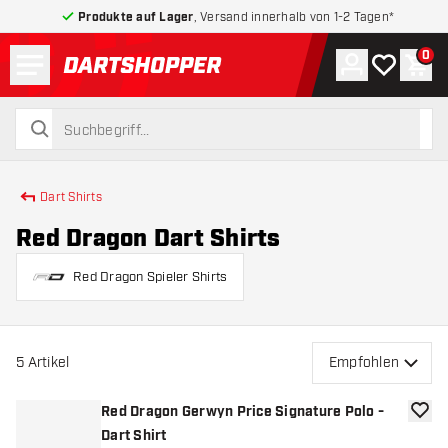
Produkte auf Lager
, Versand innerhalb von 1-2 Tagen*
Menü
0
Konto
Meine Wuns
War
zurück zur Startseite
suchen
suchen
Dart Shirts
Red Dragon Dart Shirts
Red Dragon Spieler Shirts
5
Artikel
Empfohlen
Red Dragon Gerwyn Price Signature Polo -
Zur W
Dart Shirt