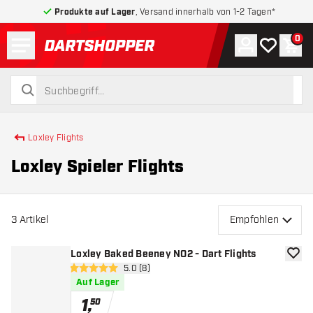
Produkte auf Lager
, Versand innerhalb von 1-2 Tagen*
Menü
0
Konto
Meine Wuns
War
zurück zur Startseite
suchen
suchen
Loxley Flights
Loxley Spieler Flights
3
Artikel
Empfohlen
Loxley Baked Beeney NO2 - Dart Flights
Zur W
Bewertungsbereich öffnen
5.0 (8)
5 Bewertungssterne
Auf Lager
1
,
50