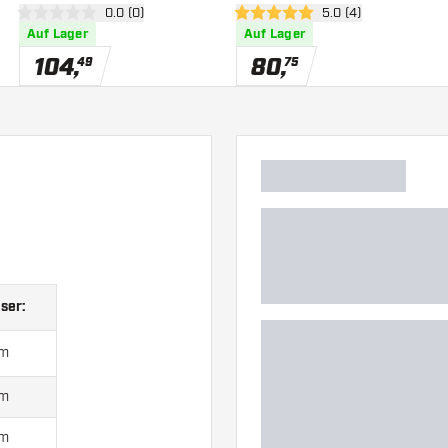
 öffnen
Bewertungsbereich öffnen
0.0 (0)
Bewertungsbereich 
5.0 (4)
0 Bewertungssterne
5 Bewertungssterne
Auf Lager
Auf Lager
104
,
80
,
49
75
ser:
mm
mm
mm