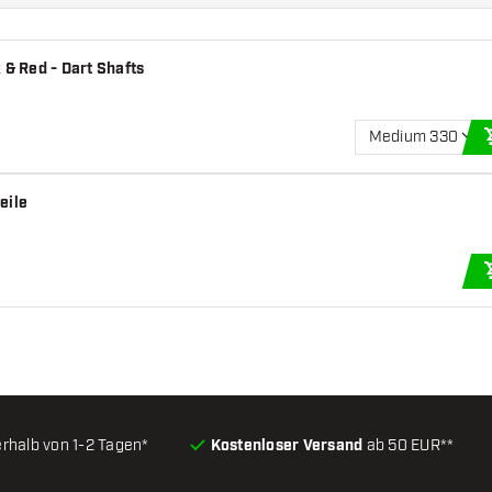
 & Red - Dart Shafts
Medium 330
eile
erhalb von 1-2 Tagen*
Kostenloser Versand
ab 50 EUR**