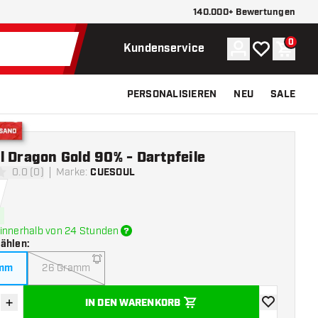
140.000+ Bewertungen
0
Konto
Meine Wunsch
Waren
Kundenservice
PERSONALISIEREN
NEU
SALE
Versand
 Dragon Gold 90% - Dartpfeile
0.0 (0)
Marke
:
CUESOUL
ngssterne
innerhalb von 24 Stunden
wählen
:
amm
26 Gramm
+
IN DEN WARENKORB
verringern
Menge erhöhen
Zur Wunschl