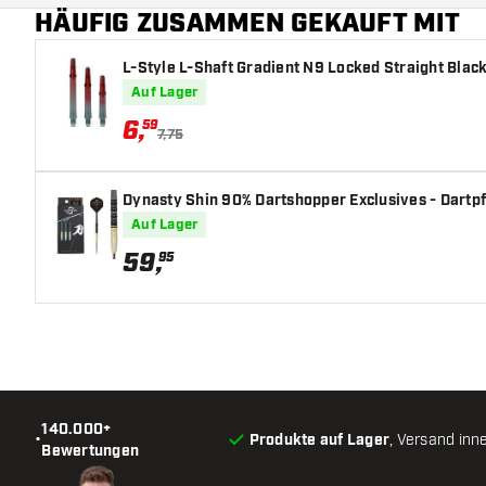
HÄUFIG ZUSAMMEN GEKAUFT MIT
Form Barrelnase
L-Style L-Shaft Gradient N9 Locked Straight Black
Barrel Gripzone
Auf Lager
Barrelform
6
,
59
7,75
Gewicht
Dynasty Shin 90% Dartshopper Exclusives - Dartpf
Barreldurchmesser (MM)
Auf Lager
59
,
95
Barrellänge (MM)
140.000+
•
Produkte auf Lager
, Versand inn
Bewertungen