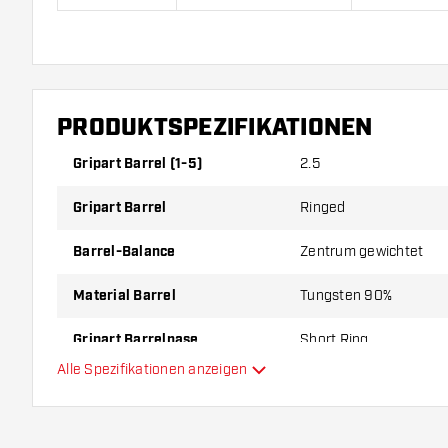
Cuesoul Dragon Gold 90% kommen mit:
6 Cuesoul Shafts 4
Flights
PRODUKTSPEZIFIKATIONEN
Gripart Barrel (1-5)
2.5
Gripart Barrel
Ringed
Barrel-Balance
Zentrum gewichtet
Material Barrel
Tungsten 90%
Gripart Barrelnase
Short Ring
Alle Spezifikationen anzeigen
Dartspieler
Barrelfarbe