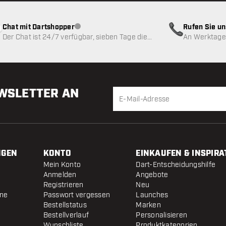
Chat mit Dartshopper
Rufen Sie u
Kundenservice nicht verfügbar
Der Chat ist 24/7 verfügbar, sieben Tage die
An Werktagen
Woche
EWSLETTER AN
NGEN
KONTO
EINKAUFEN & INSPIRA
Mein Konto
Dart-Entscheidungshilfe
Anmelden
Angebote
Registrieren
Neu
ine
Passwort vergessen
Launches
Bestellstatus
Marken
Bestellverlauf
Personalisieren
Wunschliste
Produktkategorien