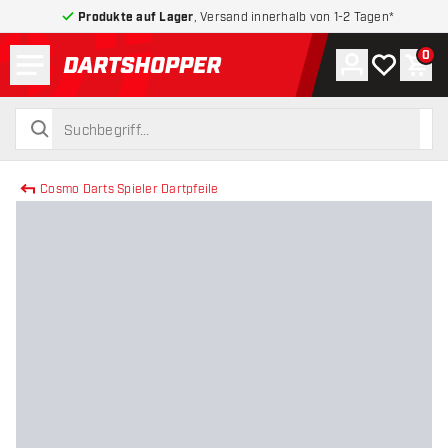
Produkte auf Lager
, Versand innerhalb von 1-2 Tagen*
Menü
0
Konto
Meine Wuns
War
zurück zur Startseite
suchen
suchen
Cosmo Darts Spieler Dartpfeile