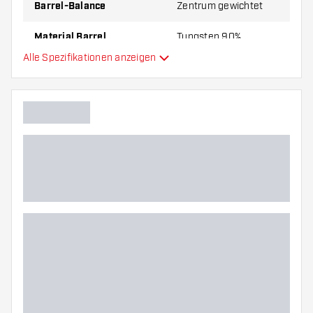
Barrel-Balance
Zentrum gewichtet
Material Barrel
Tungsten 90%
Alle Spezifikationen anzeigen
Gripart Barrelnase
Dartspieler
Barrelfarbe
Barrel Gripzone
Barrelform
Gewicht
Barreldurchmesser (MM)
Barrellänge (MM)