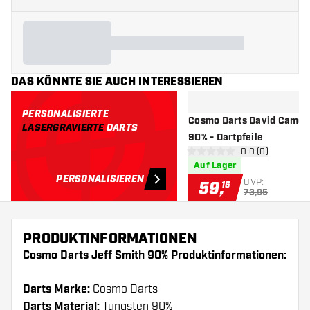
DAS KÖNNTE SIE AUCH INTERESSIEREN
PERSONALISIERTE
Cosmo Darts David Camer
LASERGRAVIERTE
DARTS
90% - Dartpfeile
Bewertungsbere
0.0 (0)
0 Bewertungssterne
Auf Lager
PERSONALISIEREN
UVP:
59
,
16
73,95
PRODUKTINFORMATIONEN
Cosmo Darts Jeff Smith 90% Produktinformationen:
Darts Marke:
Cosmo Darts
Darts Material:
Tungsten 90%