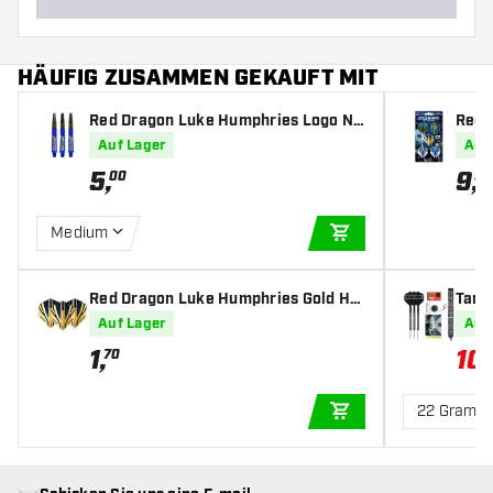
HÄUFIG ZUSAMMEN GEKAUFT MIT
Red Dragon Luke Humphries Logo Nit
Red 
rotech - Dart Shafts
e Fli
Auf Lager
Auf
5
,
9
,
00
95
Medium
IN DEN WARENKOR
Red Dragon Luke Humphries Gold Ha
Targ
rdcore Premium Standard - Dart Flig
95% -
Auf Lager
Auf
hts
1
,
10
70
22 Gramm
IN DEN WARENKOR