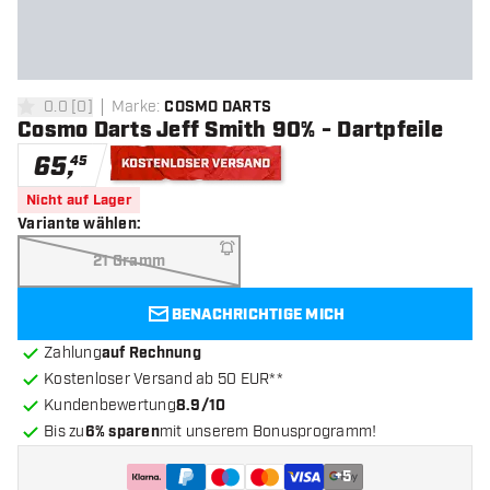
0.0
[
0
]
Marke
:
COSMO DARTS
0 Bewertungssterne
Cosmo Darts Jeff Smith 90% - Dartpfeile
65
,
45
Kostenloser Versand
Nicht auf Lager
Variante wählen
:
21 Gramm
BENACHRICHTIGE MICH
Zahlung
auf Rechnung
Kostenloser Versand ab 50 EUR**
Kundenbewertung
8.9/10
Bis zu
6% sparen
mit unserem Bonusprogramm!
+
5