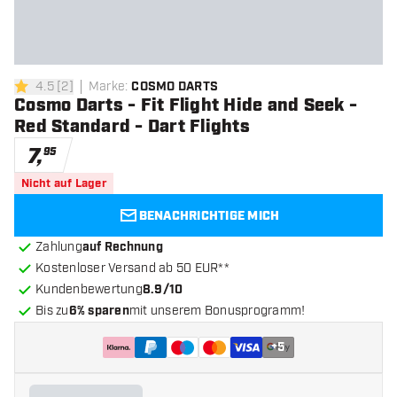
4.5
[
2
]
Marke
:
COSMO DARTS
4.5 Bewertungssterne
Cosmo Darts - Fit Flight Hide and Seek -
Red Standard - Dart Flights
7
,
95
Nicht auf Lager
BENACHRICHTIGE MICH
Zahlung
auf Rechnung
Kostenloser Versand ab 50 EUR**
Kundenbewertung
8.9/10
Bis zu
6% sparen
mit unserem Bonusprogramm!
+
5