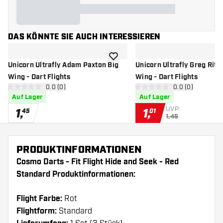
DAS KÖNNTE SIE AUCH INTERESSIEREN
Zur Wunschliste hinzufügen
Unicorn Ultrafly Adam Paxton Big
Unicorn Ultrafly Greg Ritc
Wing - Dart Flights
Wing - Dart Flights
Bewertungsbereich öffnen
0.0 (0)
Bewertungsbere
0.0 (0)
0 Bewertungssterne
0 Bewertungssterne
Auf Lager
Auf Lager
UVP:
1
,
1
,
45
01
1,45
PRODUKTINFORMATIONEN
Cosmo Darts - Fit Flight Hide and Seek - Red
Standard Produktinformationen:
Flight Farbe:
Rot
Flightform:
Standard