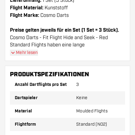
Lieferumfang:
1 Set (3 Stück)
Flight Material:
Kunststoff
Flight Marke:
Cosmo Darts
Preise gelten jeweils für ein Set (1 Set = 3 Stück).
Cosmo Darts - Fit Flight Hide and Seek - Red
Standard Flights haben eine lange
Lebenserwartung. Diese Flights können nur mit
Mehr lesen
Cosmo Fit Shafts verwendet werden.
PRODUKTSPEZIFIKATIONEN
Dartshopper Tipp!
Anzahl Dartflights pro Set
3
Sorgen Sie für genügend Ersatz Flights und
Dartspieler
Keine
Shafts. Diese können sich durch Gebrauch
abnutzen oder brechen.
Material
Moulded Flights
Probieren Sie eine andere Form, ein anderes
Flightform
Standard (NO2)
Material oder eine andere Dicke der Flights aus,