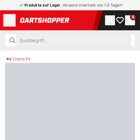
Produkte auf Lager
, Versand innerhalb von 1-2 Tagen*
Menü
0
Konto
Meine Wuns
War
zurück zur Startseite
suchen
suchen
Cosmo Fit