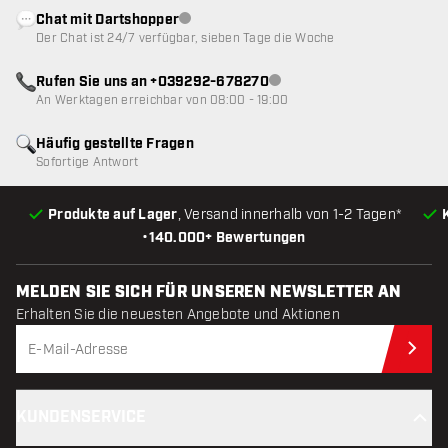
Chat mit Dartshopper
Kundenservice nicht verfügbar
Der Chat ist 24/7 verfügbar, sieben Tage die Woche
Rufen Sie uns an +039292-678270
Kundenservice nicht verfügba
An Werktagen erreichbar von 08:00 - 19:00
Häufig gestellte Fragen
Sofortige Antwort
Produkte auf Lager
, Versand innerhalb von 1-2 Tagen*
•
140.000+ Bewertungen
MELDEN SIE SICH FÜR UNSEREN NEWSLETTER AN
Erhalten Sie die neuesten Angebote und Aktionen
Jet
KUNDENSERVICE