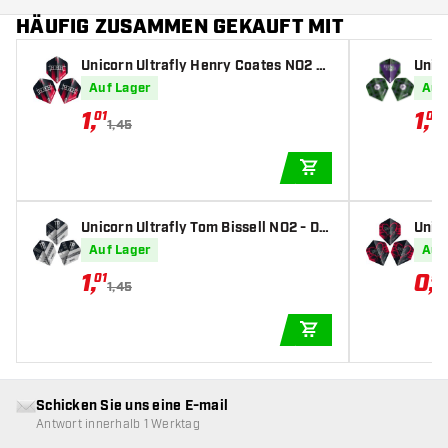
HÄUFIG ZUSAMMEN GEKAUFT MIT
Unicorn Ultrafly Henry Coates NO2 -
Unico
Dart Flights
g - D
Auf Lager
Auf
1
,
1
,
01
01
1,45
1
IN DEN WARENKOR
Unicorn Ultrafly Tom Bissell NO2 - Da
Unic
rt Flights
- Dar
Auf Lager
Auf
1
,
0
,
01
94
1,45
IN DEN WARENKOR
Schicken Sie uns eine E-mail
Antwort innerhalb 1 Werktag