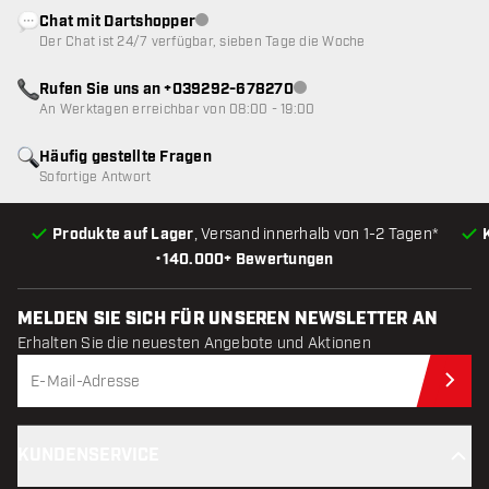
Chat mit Dartshopper
Kundenservice nicht verfügbar
Der Chat ist 24/7 verfügbar, sieben Tage die Woche
Rufen Sie uns an +039292-678270
Kundenservice nicht verfügba
An Werktagen erreichbar von 08:00 - 19:00
Häufig gestellte Fragen
Sofortige Antwort
Produkte auf Lager
, Versand innerhalb von 1-2 Tagen*
•
140.000+ Bewertungen
MELDEN SIE SICH FÜR UNSEREN NEWSLETTER AN
Erhalten Sie die neuesten Angebote und Aktionen
Jet
KUNDENSERVICE