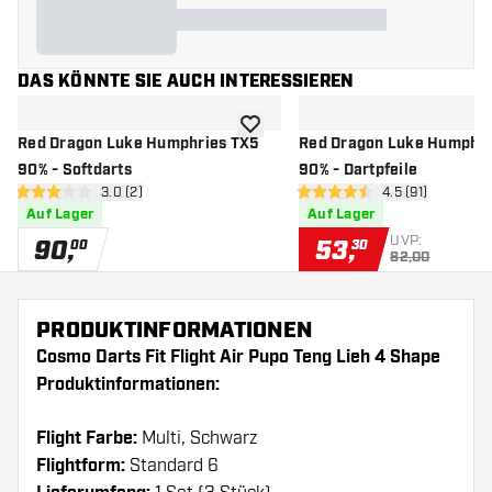
DAS KÖNNTE SIE AUCH INTERESSIEREN
Zur Wunschliste hinzufügen
Red Dragon Luke Humphries TX5
Red Dragon Luke Humphri
90% - Softdarts
90% - Dartpfeile
Bewertungsbereich öffnen
3.0 (2)
Bewertungsbere
4.5 (91)
3 Bewertungssterne
4.5 Bewertungssterne
Auf Lager
Auf Lager
UVP:
90
,
53
,
00
30
82,00
PRODUKTINFORMATIONEN
Cosmo Darts Fit Flight Air Pupo Teng Lieh 4 Shape
Produktinformationen:
Flight Farbe:
Multi, Schwarz
Flightform:
Standard 6