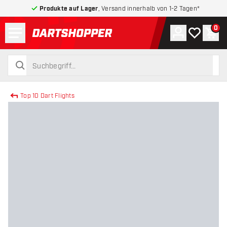
Produkte auf Lager
, Versand innerhalb von 1-2 Tagen*
Menü
0
Konto
Meine Wuns
War
zurück zur Startseite
suchen
suchen
Top 10 Dart Flights