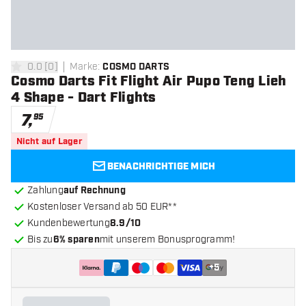
0.0
[
0
]
Marke
:
COSMO DARTS
0 Bewertungssterne
Cosmo Darts Fit Flight Air Pupo Teng Lieh
4 Shape - Dart Flights
7
,
95
Nicht auf Lager
BENACHRICHTIGE MICH
Zahlung
auf Rechnung
Kostenloser Versand ab 50 EUR**
Kundenbewertung
8.9/10
Bis zu
6% sparen
mit unserem Bonusprogramm!
+
5