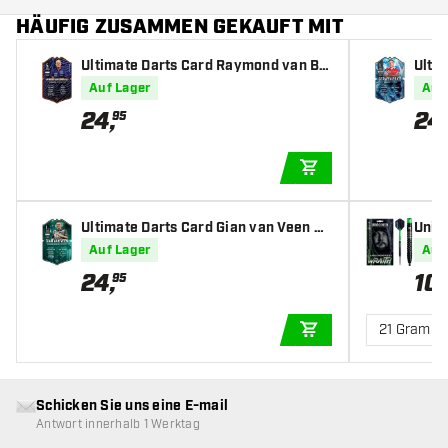
HÄUFIG ZUSAMMEN GEKAUFT MIT
Ultimate Darts Card Raymond van Ba
Ulti
rneveld 2025
25
Auf Lager
Auf
24
,
24
95
IN DEN WARENKOR
Ultimate Darts Card Gian van Veen W
Unic
orld Champion Runner-up 2026
0% - 
Auf Lager
Auf
24
,
10
95
21 Gramm
IN DEN WARENKOR
Schicken Sie uns eine E-mail
Antwort innerhalb 1 Werktag