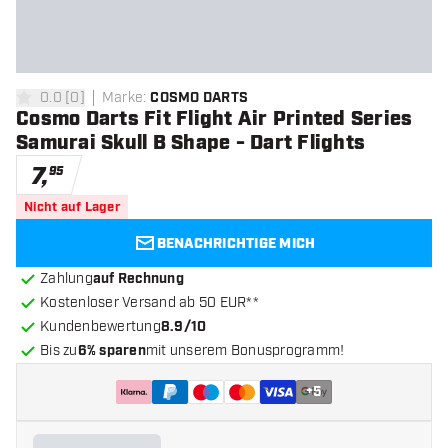
0.0
[
0
]
Marke
:
COSMO DARTS
0 Bewertungssterne
Cosmo Darts Fit Flight Air Printed Series
Samurai Skull B Shape - Dart Flights
7
,
95
Nicht auf Lager
BENACHRICHTIGE MICH
Zahlung
auf Rechnung
Kostenloser Versand ab 50 EUR**
Kundenbewertung
8.9/10
Bis zu
6% sparen
mit unserem Bonusprogramm!
+
5