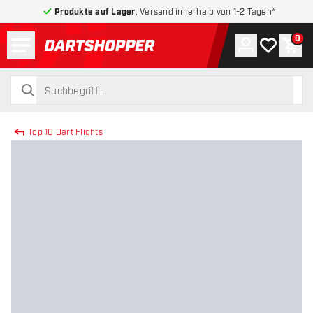
Produkte auf Lager
, Versand innerhalb von 1-2 Tagen*
Menü
0
Konto
Meine Wuns
War
zurück zur Startseite
suchen
suchen
Top 10 Dart Flights