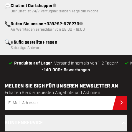
Chat mit Dartshopper
Kundenservice nicht verfügbar
Der Chat ist 24/7 verfügbar, sieben Tage die Woche
Rufen Sie uns an +039292-678270
Kundenservice nicht verfügba
An Werktagen erreichbar von 08:00 - 19:00
Häufig gestellte Fragen
Sofortige Antwort
Produkte auf Lager
, Versand innerhalb von 1-2 Tagen*
•
140.000+ Bewertungen
MELDEN SIE SICH FÜR UNSEREN NEWSLETTER AN
Erhalten Sie die neuesten Angebote und Aktionen
Jet
KUNDENSERVICE