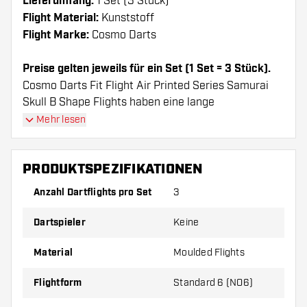
Lieferumfang:
1 Set (3 Stück)
Flight Material:
Kunststoff
Flight Marke:
Cosmo Darts
Preise gelten jeweils für ein Set (1 Set = 3 Stück).
Cosmo Darts Fit Flight Air Printed Series Samurai
Skull B Shape Flights haben eine lange
Lebenserwartung. Diese Flights können nur mit
Mehr lesen
Cosmo Fit Shafts verwendet werden.
PRODUKTSPEZIFIKATIONEN
Dartshopper Tipp!
Anzahl Dartflights pro Set
3
Sorgen Sie für genügend Ersatz Flights und
Dartspieler
Keine
Shafts. Diese können sich durch Gebrauch
abnutzen oder brechen.
Material
Moulded Flights
Probieren Sie eine andere Form, ein anderes
Flightform
Standard 6 (NO6)
Material oder eine andere Dicke der Flights aus,