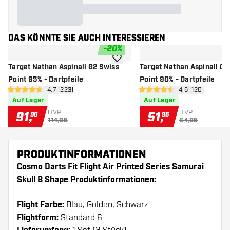
DAS KÖNNTE SIE AUCH INTERESSIEREN
-
20
%
Zur Wunschliste hinzufügen
Target Nathan Aspinall G2 Swiss
Target Nathan Aspinall G1
Point 95% - Dartpfeile
Point 90% - Dartpfeile
Bewertungsbereich öffnen
4.7 (223)
Bewertungsbere
4.6 (120)
4.7 Bewertungssterne
4.6 Bewertungssterne
Auf Lager
Auf Lager
UVP:
UVP:
91
,
51
,
96
96
114,95
64,95
PRODUKTINFORMATIONEN
Cosmo Darts Fit Flight Air Printed Series Samurai
Skull B Shape Produktinformationen:
Flight Farbe:
Blau, Golden, Schwarz
Flightform:
Standard 6