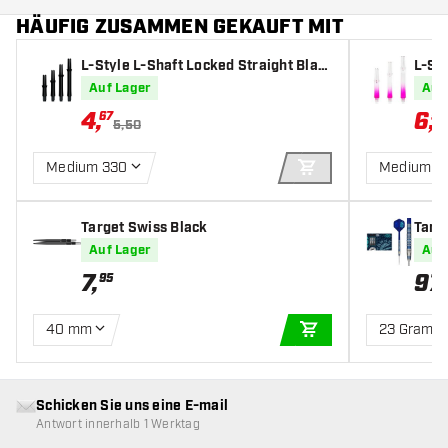
HÄUFIG ZUSAMMEN GEKAUFT MIT
L-Style L-Shaft Locked Straight Blac
L-Sty
k - Dart Shafts
rt Sh
Auf Lager
Auf
4
,
6
,
67
59
5,50
Medium 330
Medium 3
IN DEN WARENKOR
Target Swiss Black
Targ
oint 
Auf Lager
Auf
7
,
97
,
95
40 mm
23 Gramm
IN DEN WARENKOR
Schicken Sie uns eine E-mail
Antwort innerhalb 1 Werktag