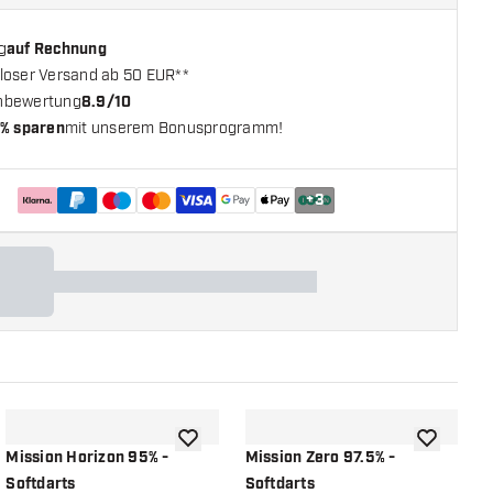
g
auf Rechnung
loser Versand ab 50 EUR**
nbewertung
8.9/10
% sparen
mit unserem Bonusprogramm!
+
3
chliste hinzufügen
Zur Wunschliste hinzufügen
Zur Wunsch
Mission Horizon 95% -
Mission Zero 97.5% -
B
Softdarts
Softdarts
S