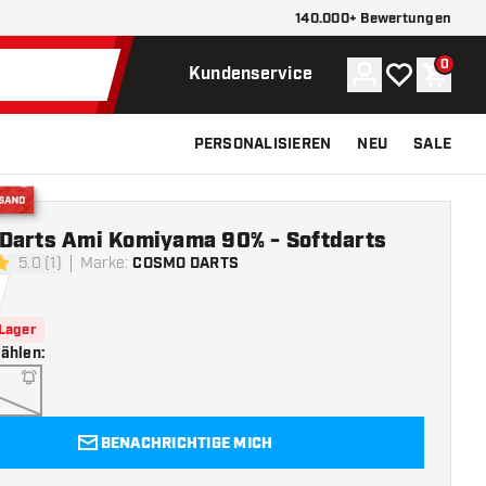
140.000+ Bewertungen
0
Konto
Meine Wunsch
Waren
Kundenservice
PERSONALISIEREN
NEU
SALE
Versand
Darts Ami Komiyama 90% - Softdarts
5.0 (1)
Marke
:
COSMO DARTS
ngssterne
 Lager
wählen
:
BENACHRICHTIGE MICH