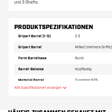
und 3 Shafts.
PRODUKTSPEZIFIKATIONEN
Gripart Barrel (1-5)
2.5
Gripart Barrel
Milled (mehrere Griffe
Form Barrelnase
Rund
Barrel-Balance
Kopflastig
Material Barrel
Tungsten 90%
Alle Spezifikationen anzeigen
Gripart Barrelnase
Dartspieler