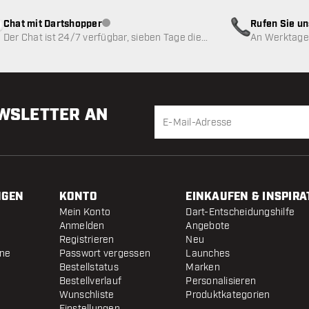
Chat mit Dartshopper
Rufen Sie u
Kundenservice nicht verfügbar
Der Chat ist 24/7 verfügbar, sieben Tage die
An Werktagen
Woche
EWSLETTER AN
NGEN
KONTO
EINKAUFEN & INSPIRA
Mein Konto
Dart-Entscheidungshilfe
Anmelden
Angebote
Registrieren
Neu
ine
Passwort vergessen
Launches
Bestellstatus
Marken
Bestellverlauf
Personalisieren
Wunschliste
Produktkategorien
Einstellungen