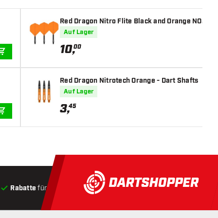
Red Dragon Nitro Flite Black and Orange NO2 - Da
Auf Lager
10
,
00
IN DEN WARENKORB
Red Dragon Nitrotech Orange - Dart Shafts
Auf Lager
3
,
45
IN DEN WARENKORB
Rabatte
für Kunden
Produkte auf Lager
, Versand innerha