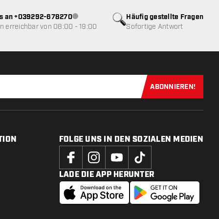
ns an +039292-678270
Häufig gestellte Fragen
Kundenservice nicht verfügbar
 erreichbar von 08:00 - 19:00
Sofortige Antwort
ABONNIEREN!
Jetzt für uns
TION
FOLGE UNS IN DEN SOZIALEN MEDIEN
LADE DIE APP HERUNTER