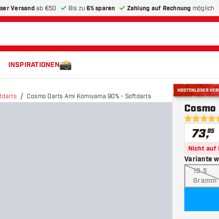
ser Versand
ab €50
Bis zu
6% sparen
Zahlung auf Rechnung
möglich
INSPIRATIONEN
tdarts
Cosmo Darts Ami Komiyama 90% - Softdarts
Kostenloser 
Cosmo 
5 Bewertu
73
,
95
Nicht auf
Variante 
19.5
Gramm