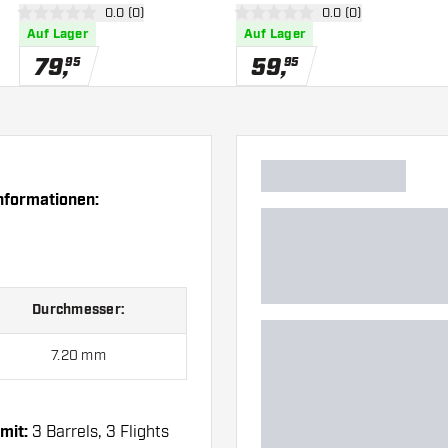
 öffnen
Bewertungsbereich öffnen
0.0 (0)
Bewertungsbereich 
0.0 (0)
0 Bewertungssterne
0 Bewertungssterne
Auf Lager
Auf Lager
79
,
59
,
95
95
nformationen:
Durchmesser:
7.20 mm
mit:
3 Barrels, 3 Flights