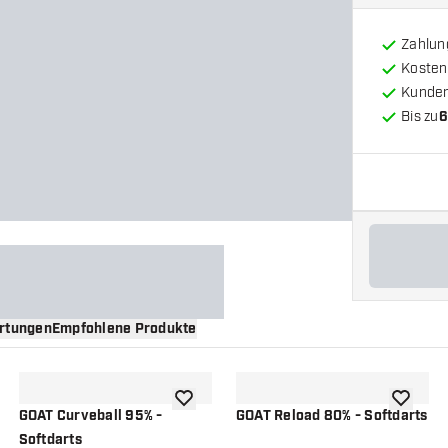
Zahlun
Kosten
Kunde
Bis zu
6
rtungen
Empfohlene Produkte
nschliste hinzufügen
Zur Wunschliste hinzufügen
Zur Wuns
GOAT Curveball 95% -
GOAT Reload 80% - Softdarts
Softdarts