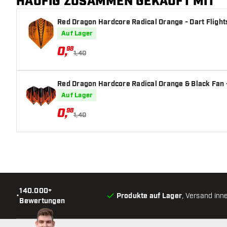
HÄUFIG ZUSAMMEN GEKAUFT MIT
Barrelfarbe
Red Dragon Hardcore Radical Orange - Dart Flight
Barrel Gripzone
Auf Lager
Barrelform
0
,
98
1,40
Gewicht
Red Dragon Hardcore Radical Orange & Black Fan -
Barreldurchmesser (MM)
Auf Lager
0
,
98
Barrellänge (MM)
1,40
140.000+
•
Produkte auf Lager
, Versand inn
Bewertungen